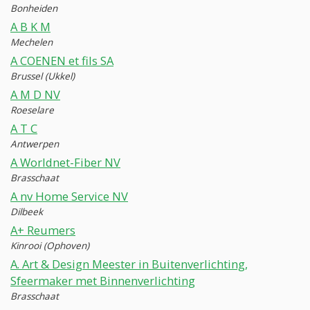
Bonheiden
A B K M
Mechelen
A COENEN et fils SA
Brussel (Ukkel)
A M D NV
Roeselare
A T C
Antwerpen
A Worldnet-Fiber NV
Brasschaat
A nv Home Service NV
Dilbeek
A+ Reumers
Kinrooi (Ophoven)
A. Art & Design Meester in Buitenverlichting,
Sfeermaker met Binnenverlichting
Brasschaat