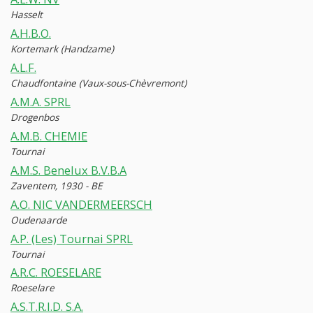
Hasselt
A.H.B.O.
Kortemark (Handzame)
A.L.F.
Chaudfontaine (Vaux-sous-Chèvremont)
A.M.A. SPRL
Drogenbos
A.M.B. CHEMIE
Tournai
A.M.S. Benelux B.V.B.A
Zaventem, 1930 - BE
A.O. NIC VANDERMEERSCH
Oudenaarde
A.P. (Les) Tournai SPRL
Tournai
A.R.C. ROESELARE
Roeselare
A.S.T.R.I.D. S.A.