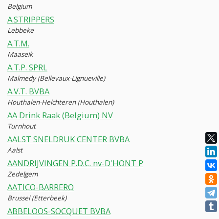
Belgium
A.STRIPPERS
Lebbeke
A.T.M.
Maaseik
A.T.P. SPRL
Malmedy (Bellevaux-Lignueville)
A.V.T. BVBA
Houthalen-Helchteren (Houthalen)
AA Drink Raak (Belgium) NV
Turnhout
AALST SNELDRUK CENTER BVBA
Aalst
AANDRIJVINGEN P.D.C. nv-D'HONT P
Zedelgem
AATICO-BARRERO
Brussel (Etterbeek)
ABBELOOS-SOCQUET BVBA