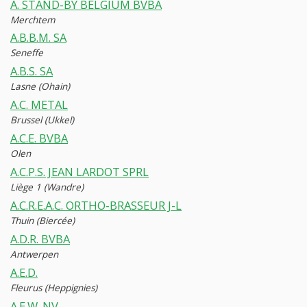
A. STAND-BY BELGIUM BVBA
Merchtem
A.B.B.M. SA
Seneffe
A.B.S. SA
Lasne (Ohain)
A.C. METAL
Brussel (Ukkel)
A.C.E. BVBA
Olen
A.C.P.S. JEAN LARDOT SPRL
Liège 1 (Wandre)
A.C.R.E.A.C. ORTHO-BRASSEUR J-L
Thuin (Biercée)
A.D.R. BVBA
Antwerpen
A.E.D.
Fleurus (Heppignies)
A.E.W. NV