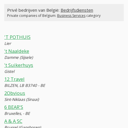
Privé bedrijven van België:
Bedrijfsdiensten
Private companies of Belgium:
Business Services
category
'T POTHUIS
Lier
't Naaldeke
Damme (Sijsele)
't Suikerhuys
Gistel
12 Travel
BILZEN, LB B3740 - BE
2Obvious
Sint-Niklaas (Sinaai)
6 BEAR'S
Bruxelles, - BE
A & A SC
Brussel (Ganshoren)