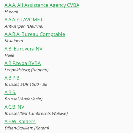
A.A.A. All Assistance Agency CVBA
Hasselt
A.A.A. GLAVOMET
Antwerpen (Deurne)
A.A.B.A. Bureau Comptable
Kraainem
A.B. Eurovera NV
Halle
A.B.F.bvba BVBA
Leopoldsburg (Heppen)
A.B.P.B
Brussel, EUR 1000 - BE
A.B.S.
Brussel (Anderlecht)
A.C.B. NV
Brussel (Sint-Lambrechts-Woluwe)
A.E.W. Kalders
Dilsen-Stokkem (Rotem)