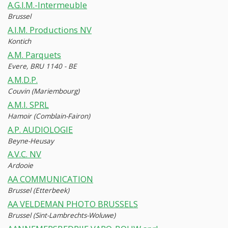
A.G.I.M.-Intermeuble
Brussel
A.I.M. Productions NV
Kontich
A.M. Parquets
Evere, BRU 1140 - BE
A.M.D.P.
Couvin (Mariembourg)
A.M.I. SPRL
Hamoir (Comblain-Fairon)
A.P. AUDIOLOGIE
Beyne-Heusay
A.V.C. NV
Ardooie
AA COMMUNICATION
Brussel (Etterbeek)
AA VELDEMAN PHOTO BRUSSELS
Brussel (Sint-Lambrechts-Woluwe)