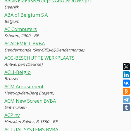
AANNEMERSBEDRIJF VARO-BOUW sprl
Deerlijk
ABA of Belgium S.A.
Belgium
AC Computers
Schoten, 2900 - BE
ACADEMICT BVBA
Dendermonde (Sint-Gillis-bij-Dendermonde)
ACG-BESCHUTTE WERKPLAATS
Antwerpen (Deurne)
ACLI-Belgio
Brussel
ACM Amusement
Heist-op-den-Berg (Itegem)
ACM New Screen BVBA
Sint-Truiden
ACP nv
Heusden-Zolder, B-3550 - BE
ACTUAL SYSTEMS BVBA