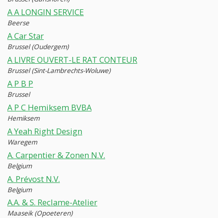
A A LONGIN SERVICE
Beerse
A Car Star
Brussel (Oudergem)
A LIVRE OUVERT-LE RAT CONTEUR
Brussel (Sint-Lambrechts-Woluwe)
A P B P
Brussel
A P C Hemiksem BVBA
Hemiksem
A Yeah Right Design
Waregem
A. Carpentier & Zonen N.V.
Belgium
A. Prévost N.V.
Belgium
A.A. & S. Reclame-Atelier
Maaseik (Opoeteren)