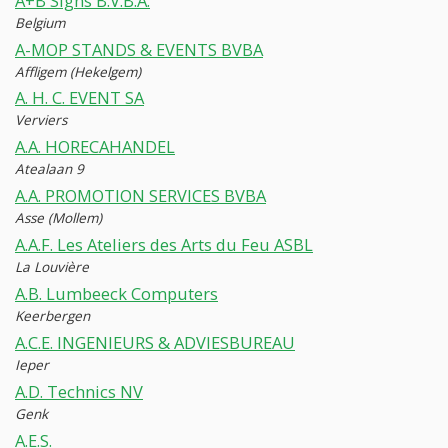
A+B Signs B.V.B.A.
Belgium
A-MOP STANDS & EVENTS BVBA
Affligem (Hekelgem)
A. H. C. EVENT SA
Verviers
A.A. HORECAHANDEL
Atealaan 9
A.A. PROMOTION SERVICES BVBA
Asse (Mollem)
A.A.F. Les Ateliers des Arts du Feu ASBL
La Louvière
A.B. Lumbeeck Computers
Keerbergen
A.C.E. INGENIEURS & ADVIESBUREAU
Ieper
A.D. Technics NV
Genk
A.E.S.