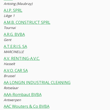
Antoing (Maubray)
A.I.P. SPRL
Liège 1
A.M.B. CONSTRUCT SPRL
Tournai
A.R.G. BVBA
Gent
A.T.E.R.I.S. SA
MARCINELLE
A.V. RENTING-A.V.C.
Hasselt
A.V.O. CAR SA
Brussel
AA LONGIN INDUSTRIAL CLEANING
Rotselaar
AAA-Rombaut BVBA
Antwerpen
AAC Wouters & Co BVBA