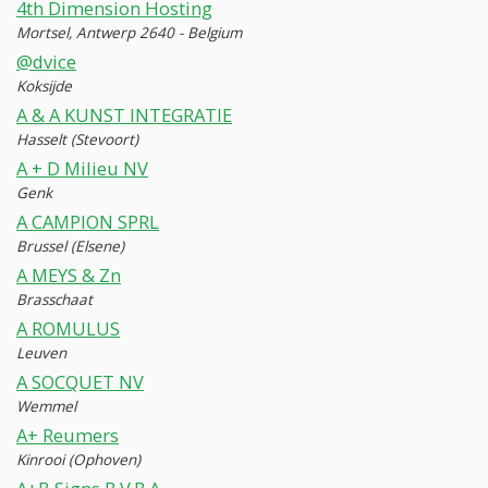
4th Dimension Hosting
Mortsel, Antwerp 2640 - Belgium
@dvice
Koksijde
A & A KUNST INTEGRATIE
Hasselt (Stevoort)
A + D Milieu NV
Genk
A CAMPION SPRL
Brussel (Elsene)
A MEYS & Zn
Brasschaat
A ROMULUS
Leuven
A SOCQUET NV
Wemmel
A+ Reumers
Kinrooi (Ophoven)