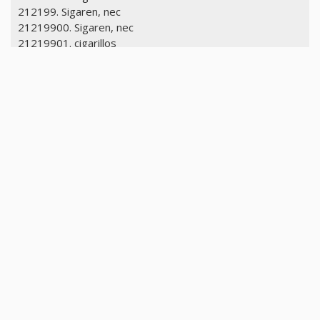
212199. Sigaren, nec
21219900. Sigaren, nec
21219901. cigarillos
2131. Kauw en rook tabak
213100. Kauw en rook tabak
21310000. Kauw en rook tabak
213199. Kauw- en rooktabak, niet
21319900. Kauw- en rooktabak, niet
21319901. Tabak kauwen
21319902. Roken tabak
21319903. Snuif
2141. Tabakstammen en hergebruiken
214100. Tabakstammen en hergebruiken
21410000. Tabakstammen en hergebruiken
214199. Tabakstammen
21419900. Tabakstammen
21419901. Tabaksreductie
21419902. Tabakstammen
21419903. Tabaksdrasing (mechanische afstoting)
Including such kind of activities as