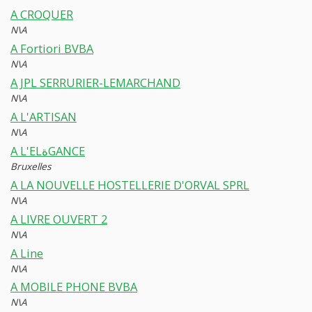
A CROQUER
N\A
A Fortiori BVBA
N\A
A JPL SERRURIER-LEMARCHAND
N\A
A L'ARTISAN
N\A
A L'ELةGANCE
Bruxelles
A LA NOUVELLE HOSTELLERIE D'ORVAL SPRL
N\A
A LIVRE OUVERT 2
N\A
A Line
N\A
A MOBILE PHONE BVBA
N\A