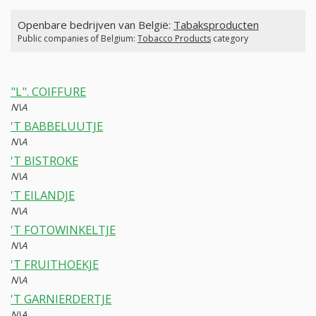
Openbare bedrijven van België:
Tabaksproducten
Public companies of Belgium:
Tobacco Products
category
"L". COIFFURE
N\A
'T BABBELUUTJE
N\A
'T BISTROKE
N\A
'T EILANDJE
N\A
'T FOTOWINKELTJE
N\A
'T FRUITHOEKJE
N\A
'T GARNIERDERTJE
N\A