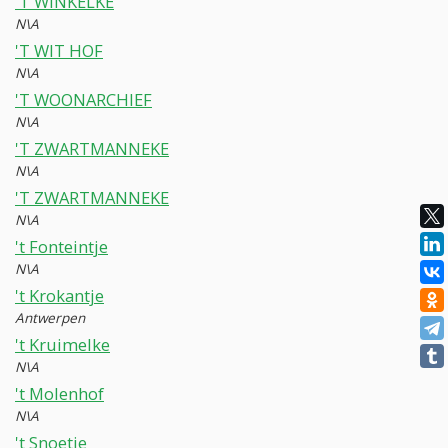
'T WINKELKE
N\A
'T WIT HOF
N\A
'T WOONARCHIEF
N\A
'T ZWARTMANNEKE
N\A
'T ZWARTMANNEKE
N\A
't Fonteintje
N\A
't Krokantje
Antwerpen
't Kruimelke
N\A
't Molenhof
N\A
't Snoetje