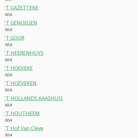
'T GAZETTEKE
N\A
'T GENOEGEN
N\A
'T GOOR
N\A
'T HEERENHUYS
N\A
'T HOEVEKE
N\A
'T HOEVEKEN
N\A
'T HOLLANDS KAASHUIS
N\A
'T HOUTHEEM
N\A
'T Hof Van Cleve
N\A