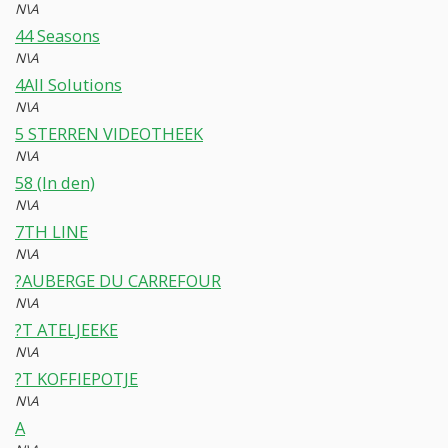
N\A
44 Seasons
N\A
4All Solutions
N\A
5 STERREN VIDEOTHEEK
N\A
58 (In den)
N\A
7TH LINE
N\A
?AUBERGE DU CARREFOUR
N\A
?T ATELJEEKE
N\A
?T KOFFIEPOTJE
N\A
A