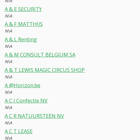
N\A
A & E SECURITY
N\A
A & F MATTHIJS
N\A
A & L Renting
N\A
A & M CONSULT BELGIUM SA
N\A
A & T LEWIS MAGIC CIRCUS SHOP
N\A
A @Horizon.be
N\A
A C I Confectie NV
N\A
A C R NATUURSTEEN NV
N\A
A C T LEASE
N\A