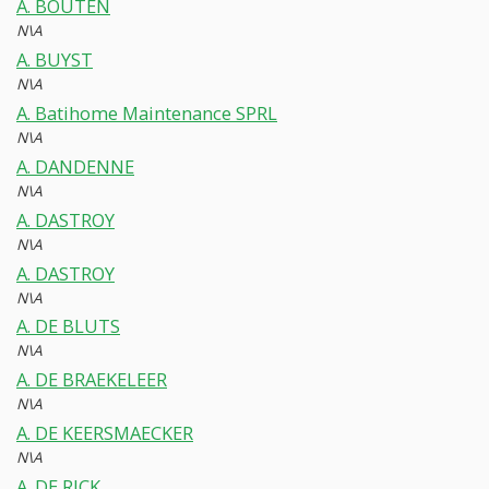
A. BOUTEN
N\A
A. BUYST
N\A
A. Batihome Maintenance SPRL
N\A
A. DANDENNE
N\A
A. DASTROY
N\A
A. DASTROY
N\A
A. DE BLUTS
N\A
A. DE BRAEKELEER
N\A
A. DE KEERSMAECKER
N\A
A. DE RICK