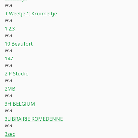
N\A
't Weetje-'t Kruimeltje
N\A
1.2.3.
N\A
10 Beaufort
N\A
147
N\A
2 P Studio
N\A
2MB
N\A
3H BELGIUM
N\A
3LIBRAIRIE ROMEDENNE
N\A
3sec