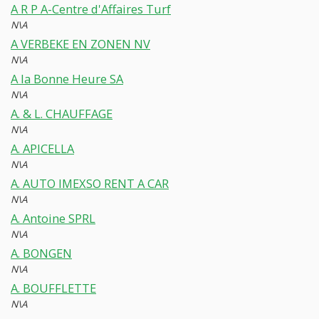
A R P A-Centre d'Affaires Turf
N\A
A VERBEKE EN ZONEN NV
N\A
A la Bonne Heure SA
N\A
A. & L. CHAUFFAGE
N\A
A. APICELLA
N\A
A. AUTO IMEXSO RENT A CAR
N\A
A. Antoine SPRL
N\A
A. BONGEN
N\A
A. BOUFFLETTE
N\A