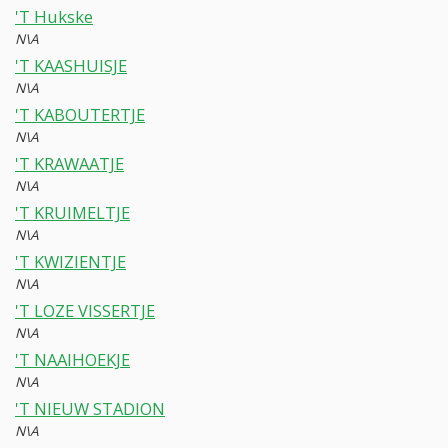
'T Hukske
N\A
'T KAASHUISJE
N\A
'T KABOUTERTJE
N\A
'T KRAWAATJE
N\A
'T KRUIMELTJE
N\A
'T KWIZIENTJE
N\A
'T LOZE VISSERTJE
N\A
'T NAAIHOEKJE
N\A
'T NIEUW STADION
N\A