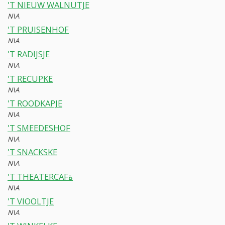
'T NIEUW WALNUTJE
N\A
'T PRUISENHOF
N\A
'T RADIJSJE
N\A
'T RECUPKE
N\A
'T ROODKAPJE
N\A
'T SMEEDESHOF
N\A
'T SNACKSKE
N\A
'T THEATERCAFة
N\A
'T VIOOLTJE
N\A