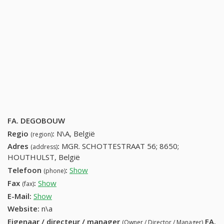
FA. DEGOBOUW
Regio
:
N\A, België
(region)
Adres
:
MGR. SCHOTTESTRAAT 56; 8650;
(address)
HOUTHULST, België
Telefoon
:
Show
51544054 (+32-51544054)
(phone)
Fax
:
Show
+32 (87) 420-52-97
(fax)
E-Mail:
Show
Website:
n\a
Eigenaar / directeur / manager
FA.
(Owner / Director / Manager)