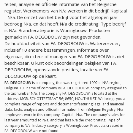
feiten, analyse en officiële informatie van het Belgische
register. Werknemers van
N/a
werken in dit bedrijf. Kapitaal
-
N/a
. De omzet van het bedrijf voor het afgelopen jaar
bedroeg
N/a
, en dat heeft
N/a
de creditrating. Type bedrijf
is
N/a
. Branchecategorie is Woningbouw. Producten
gemaakt in FA. DEGOBOUW zijn niet gevonden.
De hoofdactiviteit van FA. DEGOBOUW is Watervervoer,
inclusief 10 andere bestemmingen. Informatie over
eigenaar, directeur of manager van FA. DEGOBOUW is niet
beschikbaar. U kunt ook beoordelingen bekijken van FA.
DEGOBOUW, openstaande posities, locatie van FA.
DEGOBOUW op de kaart.
FA. DEGOBOUW
is a company, that was registered 1992 in N\A region,
Belgium. Full name of company is FA. DEGOBOUW, company assigned to
the tax number
N/a
. The company FA. DEGOBOUW is located at the
address: MGR. SCHOTTESTRAAT 56; 8650; HOUTHULST. We brings you a
complete range of reports and documents featuring legal and financial
data, facts, analysis and official information from Belgium Registry.
N/a
employees work in this company. Capital -
N/a
. The company's sales for
last year amounted to
N/a
, and that has
N/a
the credit rating. Type of
company is
N/a
. Industry category is Woningbouw. Products created in
FA. DEGOBOUW were not found.