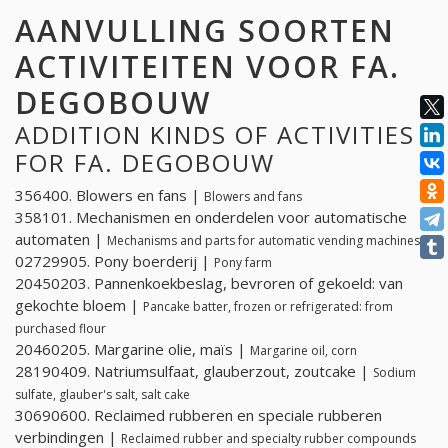
AANVULLING SOORTEN
ACTIVITEITEN VOOR FA.
DEGOBOUW
ADDITION KINDS OF ACTIVITIES
FOR FA. DEGOBOUW
356400. Blowers en fans |
Blowers and fans
358101. Mechanismen en onderdelen voor automatische
automaten |
Mechanisms and parts for automatic vending machines
02729905. Pony boerderij |
Pony farm
20450203. Pannenkoekbeslag, bevroren of gekoeld: van
gekochte bloem |
Pancake batter, frozen or refrigerated: from
purchased flour
20460205. Margarine olie, maïs |
Margarine oil, corn
28190409. Natriumsulfaat, glauberzout, zoutcake |
Sodium
sulfate, glauber's salt, salt cake
30690600. Reclaimed rubberen en speciale rubberen
verbindingen |
Reclaimed rubber and specialty rubber compounds