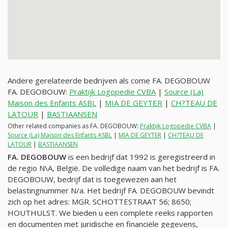
Andere gerelateerde bedrijven als come FA. DEGOBOUW
FA. DEGOBOUW:
Praktijk Logopedie CVBA
|
Source (La)
Maison des Enfants ASBL
|
MIA DE GEYTER
|
CH?TEAU DE
LATOUR
|
BASTIAANSEN
Other related companies as FA. DEGOBOUW:
Praktijk Logopedie CVBA
|
Source (La) Maison des Enfants ASBL
|
MIA DE GEYTER
|
CH?TEAU DE
LATOUR
|
BASTIAANSEN
FA. DEGOBOUW
is een bedrijf dat 1992 is geregistreerd in
de regio N\A, België. De volledige naam van het bedrijf is FA.
DEGOBOUW, bedrijf dat is toegewezen aan het
belastingnummer
N/a
. Het bedrijf FA. DEGOBOUW bevindt
zich op het adres: MGR. SCHOTTESTRAAT 56; 8650;
HOUTHULST. We bieden u een complete reeks rapporten
en documenten met juridische en financiële gegevens,