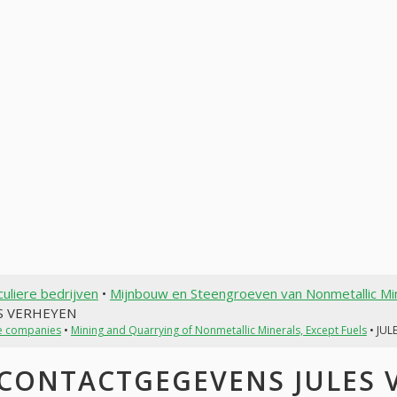
culiere bedrijven
•
Mijnbouw en Steengroeven van Nonmetallic Min
S VERHEYEN
te companies
•
Mining and Quarrying of Nonmetallic Minerals, Except Fuels
• JUL
CONTACTGEGEVENS JULES V