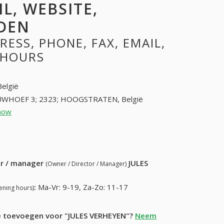
L, WEBSITE,
DEN
ESS, PHONE, FAX, EMAIL,
 HOURS
België
WHOEF 3; 2323; HOOGSTRATEN, België
how
33145708 (+32-33145708)
14) 995-49-56
ur / manager
JULES
(Owner / Director / Manager)
:
Ma-Vr: 9-19, Za-Zo: 11-17
ening hours)
ie toevoegen voor "JULES VERHEYEN"?
Neem