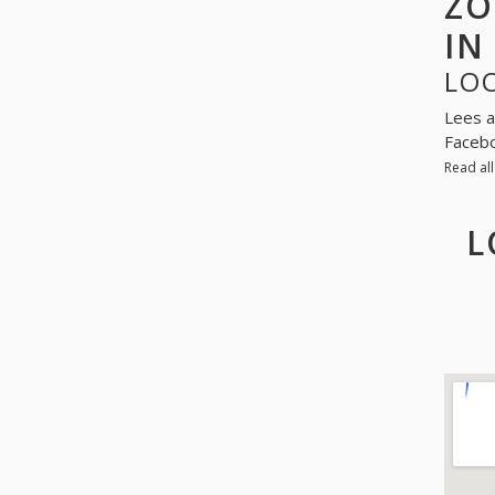
ZO
IN
LOO
Lees a
Facebo
Read al
L