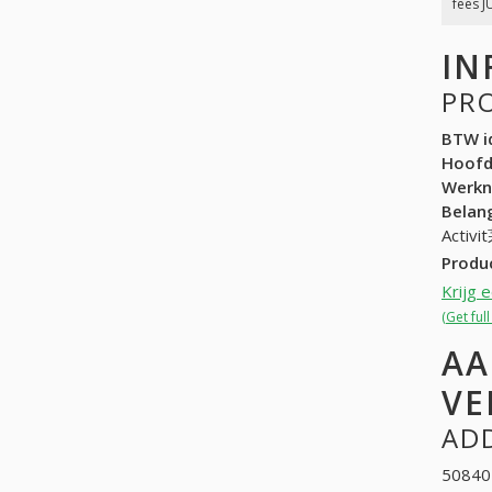
fees J
IN
PR
BTW id
Hoof
Werk
Belang
Activi
Produ
Krijg 
(Get ful
AA
VE
ADD
50840