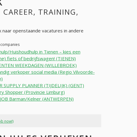
K
, CAREER, TRAINING,
 naar openstaande vacatures in andere
r companies
ulp/Huishoudhulp in Tienen – kies een
che) fiets of bedrijfswagen! (TIENEN)
ENTEN WEEKDAGEN (WILLEBROEK)
andig verkoper social media (Regio Vilvoorde-
m)
R SUPPLY PLANNER (TIJDELIJK) (GENT)
y Shopper (Provincie Limburg)
-JOB Barman/Kelner (ANTWERPEN)
ob now!)