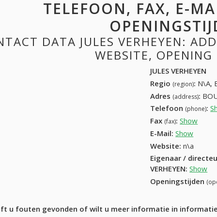
TELEFOON, FAX, E-MAI
OPENINGSTIJ
TACT DATA JULES VERHEYEN: ADDR
WEBSITE, OPENING
JULES VERHEYEN
Regio
:
N\A, 
(region)
Adres
:
BOU
(address)
Telefoon
:
S
(phone)
Fax
:
Show
+32 (
(fax)
E-Mail:
Show
Website:
n\a
Eigenaar / directe
VERHEYEN
:
Show
Openingstijden
(op
ft u fouten gevonden of wilt u meer informatie in informat