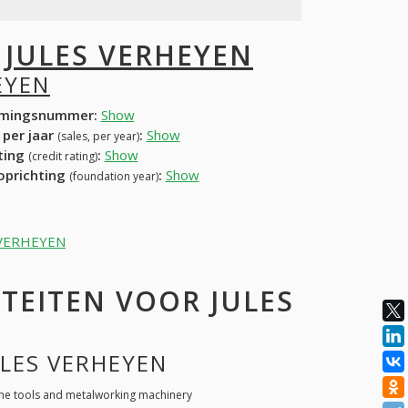
I
JULES VERHEYEN
EYEN
mingsnummer:
Show
 per jaar
:
Show
(sales, per year)
ating
:
Show
(credit rating)
 oprichting
:
Show
(foundation year)
ES VERHEYEN
TEITEN VOOR JULES
ULES VERHEYEN
ne tools and metalworking machinery