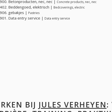
00. Betonproducten, nec, nec |
Concrete products, nec, nec
02. Beddengoed, elektrisch |
Bedcoverings, electric
906. gebakjes |
Pastries
01. Data entry service |
Data entry service
RKEN BIJ
JULES VERHEYEN
: