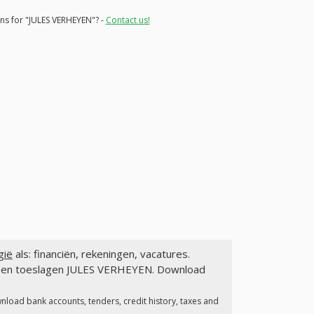
ons for "JULES VERHEYEN"? -
Contact us!
gië
als: financiën, rekeningen, vacatures.
en en toeslagen JULES VERHEYEN. Download
nload bank accounts, tenders, credit history, taxes and