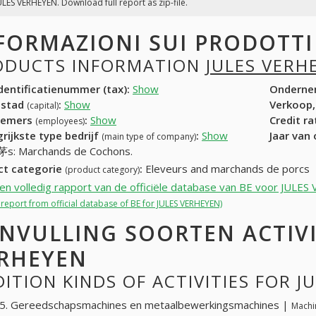
ULES VERHEYEN. Download full report as zip-file.
FORMAZIONI SUI PRODOTT
ODUCTS INFORMATION
JULES VERH
entificatienummer (tax):
Show
Onderne
dstad
:
Show
Verkoop,
(capital)
nemers
:
Show
Credit r
(employees)
rijkste type bedrijf
:
Show
Jaar van
(main type of company)
t茅s: Marchands de Cochons.
ct categorie
:
Eleveurs and marchands de porcs
(product category)
een volledig rapport van de officiële database van BE voor JUL
l report from official database of BE for JULES VERHEYEN)
NVULLING SOORTEN ACTIVI
RHEYEN
ITION KINDS OF ACTIVITIES FOR J
5. Gereedschapsmachines en metaalbewerkingsmachines |
Machi