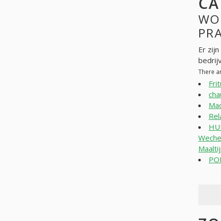
CA
WO
PR
Er zij
bedrij
There a
Fri
cha
Mac
Rel
HUI
Wechel
Maalti
PO