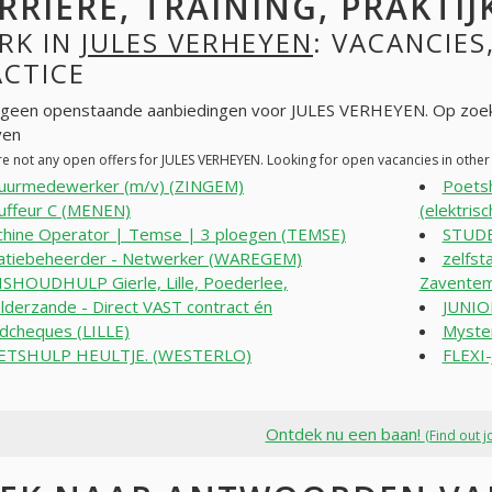
RRIÈRE, TRAINING, PRAKTIJ
RK IN
JULES VERHEYEN
: VACANCIES
ACTICE
n geen openstaande aanbiedingen voor JULES VERHEYEN. Op zoek
ven
re not any open offers for JULES VERHEYEN. Looking for open vacancies in othe
tuurmedewerker (m/v) (ZINGEM)
Poetsh
uffeur C (MENEN)
(elektris
hine Operator | Temse | 3 ploegen (TEMSE)
STUD
atiebeheerder - Netwerker (WAREGEM)
zelfst
SHOUDHULP Gierle, Lille, Poederlee,
Zavente
derzande - Direct VAST contract én
JUNIO
jdcheques (LILLE)
Myster
ETSHULP HEULTJE. (WESTERLO)
FLEXI
Ontdek nu een baan!
(Find out j