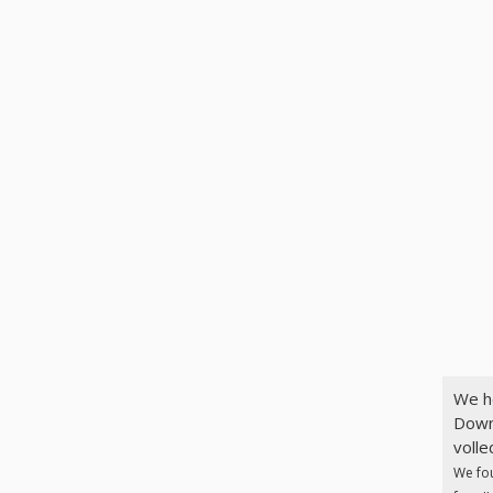
We h
Down
volle
We fo