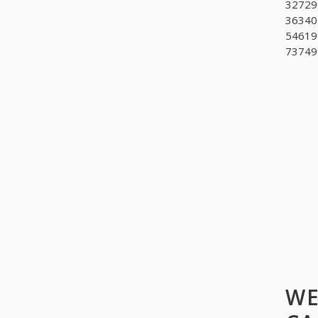
327299
363404
54619
737499
WE