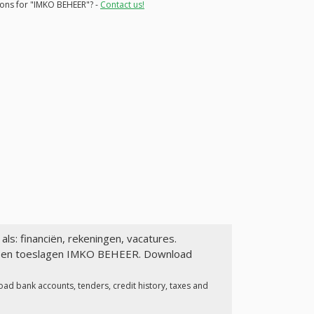
tions for "IMKO BEHEER"? -
Contact us!
als: financiën, rekeningen, vacatures.
en en toeslagen IMKO BEHEER. Download
oad bank accounts, tenders, credit history, taxes and