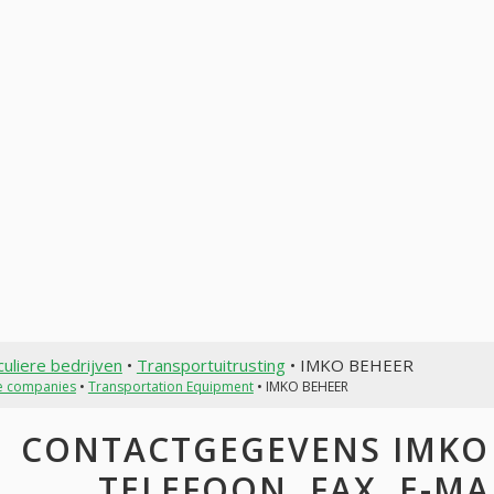
culiere bedrijven
•
Transportuitrusting
• IMKO BEHEER
te companies
•
Transportation Equipment
• IMKO BEHEER
CONTACTGEGEVENS IMKO 
TELEFOON, FAX, E-MAI