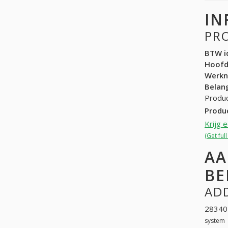
IN
PR
BTW id
Hoof
Werk
Belang
Produc
Produ
Krijg 
(Get ful
AA
BE
ADD
283405
system