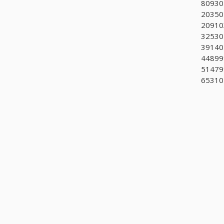
809301
203501
20910
325302
391402
448999
51479
653101