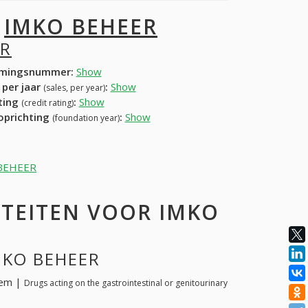
I
IMKO BEHEER
ER
mingsnummer:
Show
 per jaar
:
Show
(sales, per year)
ating
:
Show
(credit rating)
 oprichting
:
Show
(foundation year)
O BEHEER
ITEITEN VOOR IMKO
IMKO BEHEER
eem |
Drugs acting on the gastrointestinal or genitourinary