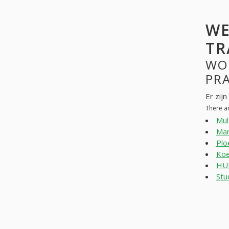
WE
TR
WO
PR
Er zij
There a
Mul
Mar
Plo
Koe
HU
Stu