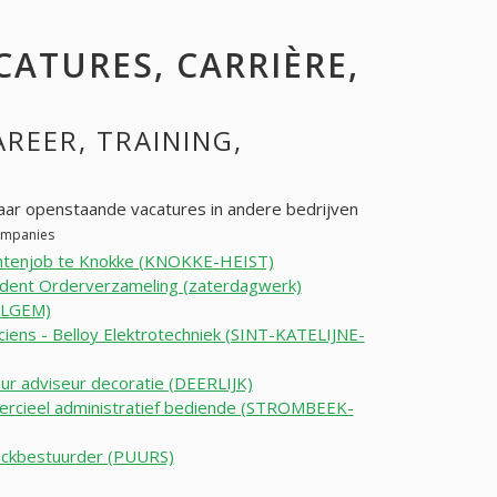
ACATURES, CARRIÈRE,
AREER, TRAINING,
ar openstaande vacatures in andere bedrijven
companies
ntenjob te Knokke (KNOKKE-HEIST)
dent Orderverzameling (zaterdagwerk)
LGEM)
iciens - Belloy Elektrotechniek (SINT-KATELIJNE-
eur adviseur decoratie (DEERLIJK)
rcieel administratief bediende (STROMBEEK-
uckbestuurder (PUURS)