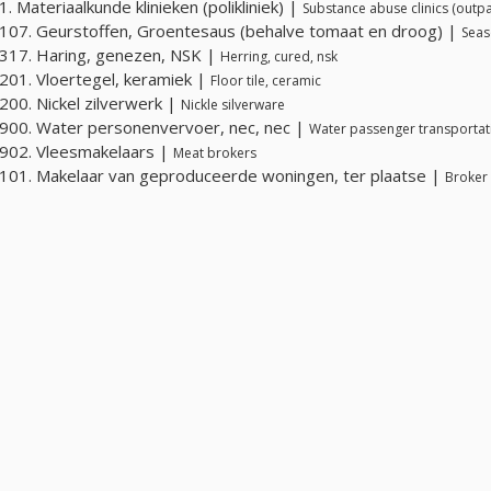
. Materiaalkunde klinieken (polikliniek) |
Substance abuse clinics (outpa
07. Geurstoffen, Groentesaus (behalve tomaat en droog) |
Seas
317. Haring, genezen, NSK |
Herring, cured, nsk
01. Vloertegel, keramiek |
Floor tile, ceramic
00. Nickel zilverwerk |
Nickle silverware
00. Water personenvervoer, nec, nec |
Water passenger transportati
902. Vleesmakelaars |
Meat brokers
01. Makelaar van geproduceerde woningen, ter plaatse |
Broker