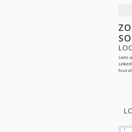
ZO
SO
LOO
Lees a
Linked
Read al
L