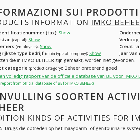
FORMAZIONI SUI PRODOTT
ODUCTS INFORMATION
IMKO BEHE
entificatienummer (tax):
Show
Onderne
dstad
:
Show
Verkoop,
(capital)
nemers
:
Show
Credit r
(employees)
rijkste type bedrijf
:
Show
Jaar van
(main type of company)
ten die in IMKO BEHEER zijn gemaakt, worden niet gevonden.
ct categorie
:
Beheer onroerend goed
(product category)
een volledig rapport van de officiële database van BE voor IMK
l report from official database of BE for IMKO BEHEER)
NVULLING SOORTEN ACTIV
HEER
ITION KINDS OF ACTIVITIES FOR 
. Drugs die optreden op het maagdarm- of genitourinaire syst