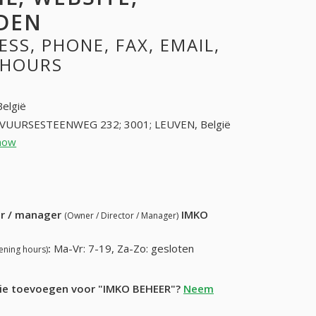
DEN
SS, PHONE, FAX, EMAIL,
 HOURS
België
VUURSESTEENWEG 232; 3001; LEUVEN, België
how
16224747 (+32-16224747)
86) 957-51-95
ur / manager
IMKO
(Owner / Director / Manager)
:
Ma-Vr: 7-19, Za-Zo: gesloten
ening hours)
atie toevoegen voor "IMKO BEHEER"?
Neem