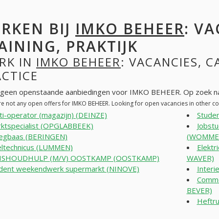
RKEN BIJ
IMKO BEHEER
: V
AINING, PRAKTIJK
RK IN
IMKO BEHEER
: VACANCIES, C
ACTICE
n geen openstaande aanbiedingen voor IMKO BEHEER. Op zoek na
re not any open offers for IMKO BEHEER. Looking for open vacancies in other 
ti-operator (magazijn) (DEINZE)
Stude
ktspecialist (OPGLABBEEK)
Jobstu
egbaas (BERINGEN)
(WOMME
ltechnicus (LUMMEN)
Elektr
ISHOUDHULP (M/V) OOSTKAMP (OOSTKAMP)
WAVER)
dent weekendwerk supermarkt (NINOVE)
Interi
Comme
BEVER)
Heftr