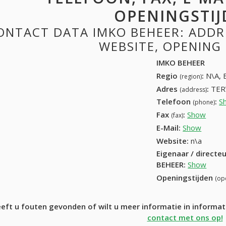
OPENINGSTIJ
ONTACT DATA IMKO BEHEER: ADDRE
WEBSITE, OPENING
IMKO BEHEER
Regio
:
N\A, 
(region)
Adres
:
TER
(address)
Telefoon
:
S
(phone)
Fax
:
Show
+32 (
(fax)
E-Mail:
Show
Website:
n\a
Eigenaar / directe
BEHEER
:
Show
Openingstijden
(op
eft u fouten gevonden of wilt u meer informatie in inform
contact met ons op!