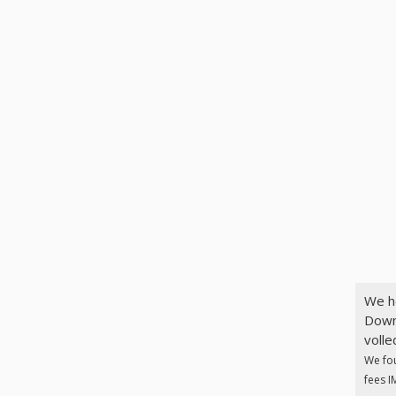
We h
Down
volle
We fo
fees I