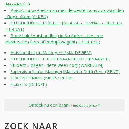
(NAZARETH)
Poetsvrouw/Poetsman met de beste loonsvoorwaarden
- Regio Alken (ALKEN)
HUISHOUDHULP DEELTIJDS ASSE - TERNAT - DILBEEK
(TERNAT)
Poetshulp/Huishoudhulp in Kruibeke – kies een
(elektrische) fiets of bedrijfswagen! (KRUIBEKE)
Huishoudhulp in Maldegem (MALDEGEM)
HUISHOUDHULP OUDENAARDE (OUDENAARDE)
Student 2 dagen ! deze week nog! (WAREGEM)
Supervisor(Junior Manager)Massimo Dutti Gent (GENT)
DOCENT FRANS (MOESKROEN)
Huisarts (DEINZE)
Ontdek nu een baan!
(Find out job now!)
ZOEK NAAR