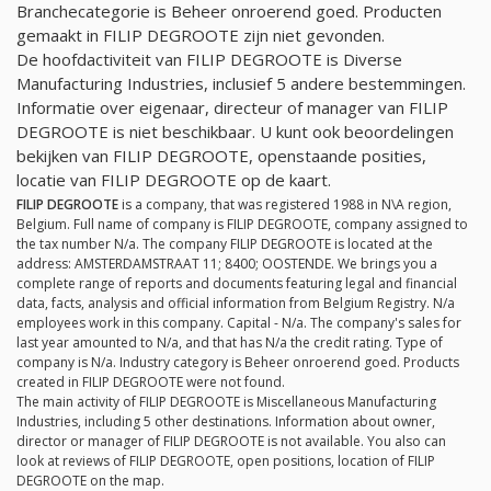
Branchecategorie is Beheer onroerend goed. Producten
gemaakt in FILIP DEGROOTE zijn niet gevonden.
De hoofdactiviteit van FILIP DEGROOTE is Diverse
Manufacturing Industries, inclusief 5 andere bestemmingen.
Informatie over eigenaar, directeur of manager van FILIP
DEGROOTE is niet beschikbaar. U kunt ook beoordelingen
bekijken van FILIP DEGROOTE, openstaande posities,
locatie van FILIP DEGROOTE op de kaart.
FILIP DEGROOTE
is a company, that was registered 1988 in N\A region,
Belgium. Full name of company is FILIP DEGROOTE, company assigned to
the tax number
N/a
. The company FILIP DEGROOTE is located at the
address: AMSTERDAMSTRAAT 11; 8400; OOSTENDE. We brings you a
complete range of reports and documents featuring legal and financial
data, facts, analysis and official information from Belgium Registry.
N/a
employees work in this company. Capital -
N/a
. The company's sales for
last year amounted to
N/a
, and that has
N/a
the credit rating. Type of
company is
N/a
. Industry category is Beheer onroerend goed. Products
created in FILIP DEGROOTE were not found.
The main activity of FILIP DEGROOTE is Miscellaneous Manufacturing
Industries, including 5 other destinations. Information about owner,
director or manager of FILIP DEGROOTE is not available. You also can
look at reviews of FILIP DEGROOTE, open positions, location of FILIP
DEGROOTE on the map.