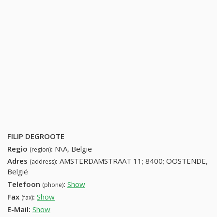
FILIP DEGROOTE
Regio
:
N\A, België
(region)
Adres
:
AMSTERDAMSTRAAT 11; 8400; OOSTENDE,
(address)
België
Telefoon
:
Show
59501818 (+32-59501818)
(phone)
Fax
:
Show
+32 (64) 349-32-83
(fax)
E-Mail:
Show