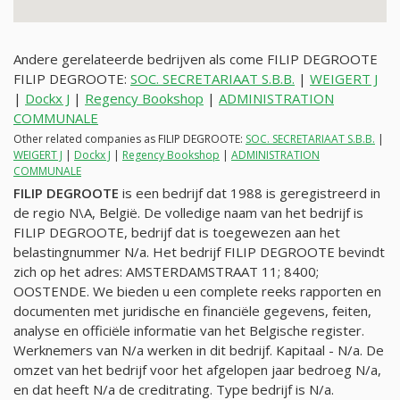
Andere gerelateerde bedrijven als come FILIP DEGROOTE
FILIP DEGROOTE:
SOC. SECRETARIAAT S.B.B.
|
WEIGERT J
|
Dockx J
|
Regency Bookshop
|
ADMINISTRATION
COMMUNALE
Other related companies as FILIP DEGROOTE:
SOC. SECRETARIAAT S.B.B.
|
WEIGERT J
|
Dockx J
|
Regency Bookshop
|
ADMINISTRATION
COMMUNALE
FILIP DEGROOTE
is een bedrijf dat 1988 is geregistreerd in
de regio N\A, België. De volledige naam van het bedrijf is
FILIP DEGROOTE, bedrijf dat is toegewezen aan het
belastingnummer
N/a
. Het bedrijf FILIP DEGROOTE bevindt
zich op het adres: AMSTERDAMSTRAAT 11; 8400;
OOSTENDE. We bieden u een complete reeks rapporten en
documenten met juridische en financiële gegevens, feiten,
analyse en officiële informatie van het Belgische register.
Werknemers van
N/a
werken in dit bedrijf. Kapitaal -
N/a
. De
omzet van het bedrijf voor het afgelopen jaar bedroeg
N/a
,
en dat heeft
N/a
de creditrating. Type bedrijf is
N/a
.