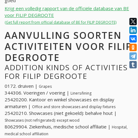
goed
Krijg een volledig rapport van de officiële database van BE
voor FILIP DEGROOTE
(Get full report from official database of BE for FILIP DEGROOTE)
AANVULLING SOORTEN
ACTIVITEITEN VOOR FILIP
DEGROOTE
ADDITION KINDS OF ACTIVITIES
FOR FILIP DEGROOTE
0172. druiven |
Grapes
344306. Voeringen / voering |
Liners/lining
25420200. Kantoor en winkel showcases en display
armaturen |
Office and store showcases and display fixtures
25420210. Showcases (niet gekoeld): behalve hout |
Showcases (not refrigerated): except wood
80629904. Ziekenhuis, medische school affiliatie |
Hospital,
medical school affiliation