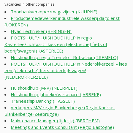
vacancies in other companies
Toonbankverkoper/magazijnier (KUURNE)
Productiemedewerker industriële wasserij dagdienst
(LOKEREN)
Hvac Technieker (BERINGEN)
POETSHULP/HUISHOUDHULP in regio
Kasterlee/Lichtaart– kies een (elektrische) fiets of
bedrijfswagen! (KASTERLEE)
Huishoudhulp regio Tremelo - Rotselaar (TREMELO)
POETSHULP/HUISHOUDHULP in Nederokkerzeel – kies
een (elektrische) fiets of bedrijfswagen!
(NEDEROKKERZEEL)
Huishoudhulp (M/V) (NEERPELT)
Huishoudhulp Jabbeke/Varsenare (JABBEKE)
Traineeship Banking (HASSELT)
Verkopers M/V regio Blankenberge (Regio Knokke-
Blankenberge-Zeebrugge)
Maintenance Manager (tijdelijk) (BERCHEM)
Meetings and Events Consultant (Regio Bastogne)