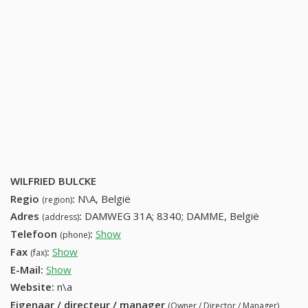
WILFRIED BULCKE
Regio
:
N\A, België
(region)
Adres
:
DAMWEG 31A; 8340; DAMME, België
(address)
Telefoon
:
Show
50500840 (+32-50500840)
(phone)
Fax
:
Show
+32 (67) 977-43-54
(fax)
E-Mail:
Show
Website:
n\a
Eigenaar / directeur / manager
(Owner / Director / Manager)