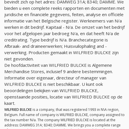
bevindt zich op het adres: DAMWEG 31A; 8340; DAMME. We
bieden u een complete reeks rapporten en documenten met
juridische en financiële gegevens, feiten, analyse en officiële
informatie van het Belgische register. Werknemers van
N/a
werken in dit bedrijf. Kapitaal -
N/a
. De omzet van het bedrijf
voor het afgelopen jaar bedroeg
N/a
, en dat heeft
N/a
de
creditrating. Type bedrijf is
N/a
. Branchecategorie is
Afbraak- and draineerwerken; Huisvuilophaling and -
verwerking. Producten gemaakt in WILFRIED BULCKE zijn
niet gevonden.
De hoofdactiviteit van WILFRIED BULCKE is Algemene
Merchandise Stores, inclusief 9 andere bestemmingen.
Informatie over eigenaar, directeur of manager van
WILFRIED BULCKE is niet beschikbaar. U kunt ook
beoordelingen bekijken van WILFRIED BULCKE,
openstaande posities, locatie van WILFRIED BULCKE op de
kaart.
WILFRIED BULCKE
is a company, that was registered 1993 in N\A region,
Belgium. Full name of company is WILFRIED BULCKE, company assigned to
the tax number
N/a
. The company WILFRIED BULCKE is located at the
address: DAMWEG 31A; 8340; DAMME. We brings you a complete range