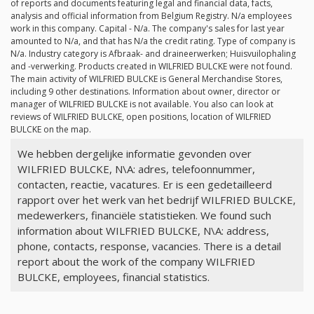
of reports and documents featuring legal and financial data, facts,
analysis and official information from Belgium Registry.
N/a
employees
work in this company. Capital -
N/a
. The company's sales for last year
amounted to
N/a
, and that has
N/a
the credit rating. Type of company is
N/a
. Industry category is Afbraak- and draineerwerken; Huisvuilophaling
and -verwerking. Products created in WILFRIED BULCKE were not found.
The main activity of WILFRIED BULCKE is General Merchandise Stores,
including 9 other destinations. Information about owner, director or
manager of WILFRIED BULCKE is not available. You also can look at
reviews of WILFRIED BULCKE, open positions, location of WILFRIED
BULCKE on the map.
We hebben dergelijke informatie gevonden over
WILFRIED BULCKE, N\A: adres, telefoonnummer,
contacten, reactie, vacatures. Er is een gedetailleerd
rapport over het werk van het bedrijf WILFRIED BULCKE,
medewerkers, financiële statistieken. We found such
information about WILFRIED BULCKE, N\A: address,
phone, contacts, response, vacancies. There is a detail
report about the work of the company WILFRIED
BULCKE, employees, financial statistics.