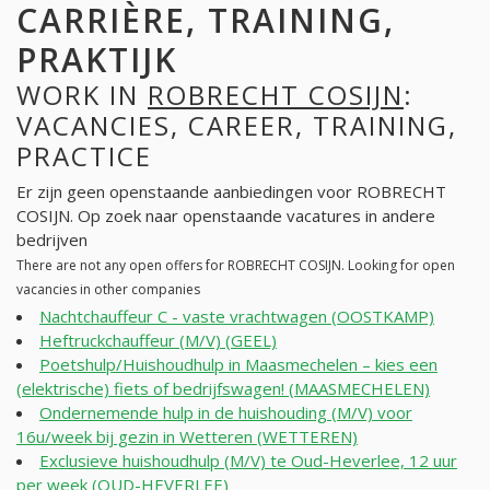
CARRIÈRE, TRAINING,
PRAKTIJK
WORK IN
ROBRECHT COSIJN
:
VACANCIES, CAREER, TRAINING,
PRACTICE
Er zijn geen openstaande aanbiedingen voor ROBRECHT
COSIJN. Op zoek naar openstaande vacatures in andere
bedrijven
There are not any open offers for ROBRECHT COSIJN. Looking for open
vacancies in other companies
Nachtchauffeur C - vaste vrachtwagen (OOSTKAMP)
Heftruckchauffeur (M/V) (GEEL)
Poetshulp/Huishoudhulp in Maasmechelen – kies een
(elektrische) fiets of bedrijfswagen! (MAASMECHELEN)
Ondernemende hulp in de huishouding (M/V) voor
16u/week bij gezin in Wetteren (WETTEREN)
Exclusieve huishoudhulp (M/V) te Oud-Heverlee, 12 uur
per week (OUD-HEVERLEE)