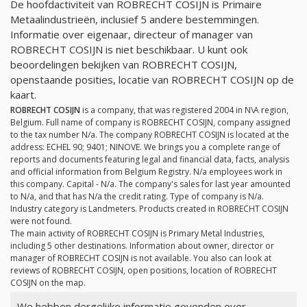
De hoofdactiviteit van ROBRECHT COSIJN is Primaire
Metaalindustrieën, inclusief 5 andere bestemmingen.
Informatie over eigenaar, directeur of manager van
ROBRECHT COSIJN is niet beschikbaar. U kunt ook
beoordelingen bekijken van ROBRECHT COSIJN,
openstaande posities, locatie van ROBRECHT COSIJN op de
kaart.
ROBRECHT COSIJN
is a company, that was registered 2004 in N\A region,
Belgium. Full name of company is ROBRECHT COSIJN, company assigned
to the tax number
N/a
. The company ROBRECHT COSIJN is located at the
address: ECHEL 90; 9401; NINOVE. We brings you a complete range of
reports and documents featuring legal and financial data, facts, analysis
and official information from Belgium Registry.
N/a
employees work in
this company. Capital -
N/a
. The company's sales for last year amounted
to
N/a
, and that has
N/a
the credit rating. Type of company is
N/a
.
Industry category is Landmeters. Products created in ROBRECHT COSIJN
were not found.
The main activity of ROBRECHT COSIJN is Primary Metal Industries,
including 5 other destinations. Information about owner, director or
manager of ROBRECHT COSIJN is not available. You also can look at
reviews of ROBRECHT COSIJN, open positions, location of ROBRECHT
COSIJN on the map.
We hebben dergelijke informatie gevonden over