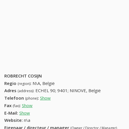
ROBRECHT COSIJN
Regio
:
N\A, België
(region)
Adres
:
ECHEL 90; 9401; NINOVE, België
(address)
Telefoon
:
Show
54321280 (+32-54321280)
(phone)
Fax
:
Show
+32 (82) 462-56-87
(fax)
E-Mail:
Show
Website:
n\a
Eigenaar / directeur / manager
(Owner / Director / Manager)