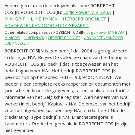
Andere gerelateerde bedrijven als come ROBRECHT
COSIJN ROBRECHT COSIJN:
Logic Power M V BVBA
|
MINIGRIP
|
L. NEIRYNCK
|
HERBERT BRONLET
|
ADVOKATENKANTOOR EDDY GEVAERT
Other related companies as ROBRECHT COSIJN:
Logic Power M V BVBA
|
MINIGRIP
|
L. NEIRYNCK
|
HERBERT BRONLET
|
ADVOKATENKANTOOR
EDDY GEVAERT
ROBRECHT COSIJN
is een bedrijf dat 2004 is geregistreerd
in de regio N\A, België. De volledige naam van het bedrijf is
ROBRECHT COSIJN, bedrijf dat is toegewezen aan het
belastingnummer
N/a
. Het bedrijf ROBRECHT COSIJN
bevindt zich op het adres: ECHEL 90; 9401; NINOVE. We
bieden u een complete reeks rapporten en documenten met
juridische en financiële gegevens, feiten, analyse en officiële
informatie van het Belgische register. Werknemers van
N/a
werken in dit bedrijf. Kapitaal -
N/a
. De omzet van het bedrijf
voor het afgelopen jaar bedroeg
N/a
, en dat heeft
N/a
de
creditrating. Type bedrijf is
N/a
. Branchecategorie is
Landmeters. Producten gemaakt in ROBRECHT COSIJN zijn
niet gevonden.