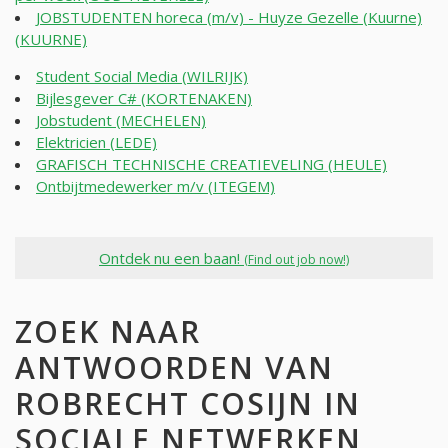
JOBSTUDENTEN horeca (m/v) - Huyze Gezelle (Kuurne)
(KUURNE)
Student Social Media (WILRIJK)
Bijlesgever C# (KORTENAKEN)
Jobstudent (MECHELEN)
Elektricien (LEDE)
GRAFISCH TECHNISCHE CREATIEVELING (HEULE)
Ontbijtmedewerker m/v (ITEGEM)
Ontdek nu een baan!
(Find out job now!)
ZOEK NAAR
ANTWOORDEN VAN
ROBRECHT COSIJN IN
SOCIALE NETWERKEN