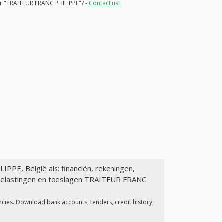
for "TRAITEUR FRANC PHILIPPE"? -
Contact us!
IPPE, België
als: financiën, rekeningen,
, belastingen en toeslagen TRAITEUR FRANC
ncies. Download bank accounts, tenders, credit history,