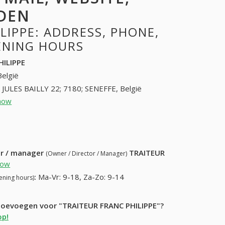
DEN
LIPPE: ADDRESS, PHONE,
PENING HOURS
HILIPPE
België
JULES BAILLY 22; 7180; SENEFFE, België
how
64548836 (+32-64548836)
10) 600-29-10
ur / manager
TRAITEUR
(Owner / Director / Manager)
how
:
Ma-Vr: 9-18, Za-Zo: 9-14
ening hours)
 toevoegen voor "TRAITEUR FRANC PHILIPPE"?
op!