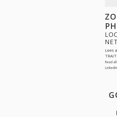
ZO
PH
LOO
NE
Lees a
TRAITE
Read al
LinkedI
G