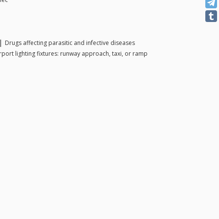
 |
Drugs affecting parasitic and infective diseases
rport lighting fixtures: runway approach, taxi, or ramp