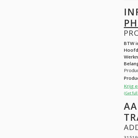
IN
PH
PR
BTW id
Hoof
Werk
Belang
Produc
Produ
Krijg 
(Get ful
AA
TR
ADD
315199