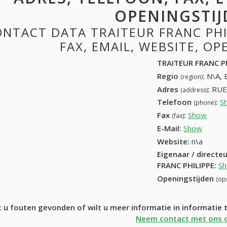
OPENINGSTIJ
NTACT DATA TRAITEUR FRANC PHI
FAX, EMAIL, WEBSITE, O
TRAITEUR FRANC P
Regio
:
N\A, 
(region)
Adres
:
RUE 
(address)
Telefoon
:
S
(phone)
Fax
:
Show
+32 (
(fax)
E-Mail:
Show
Website:
n\a
Eigenaar / directe
FRANC PHILIPPE
:
S
Openingstijden
(op
 u fouten gevonden of wilt u meer informatie in informatie
Neem contact met ons 