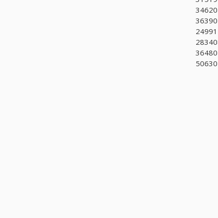
346201
36390
24991
283408
364801
50630