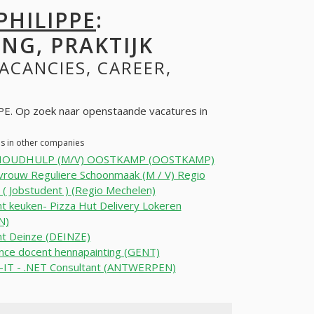
PHILIPPE
:
NG, PRAKTIJK
VACANCIES, CAREER,
E. Op zoek naar openstaande vacatures in
es in other companies
HOUDHULP (M/V) OOSTKAMP (OOSTKAMP)
rouw Reguliere Schoonmaak (M / V) Regio
( Jobstudent ) (Regio Mechelen)
t keuken- Pizza Hut Delivery Lokeren
N)
t Deinze (DEINZE)
nce docent hennapainting (GENT)
t-IT - .NET Consultant (ANTWERPEN)