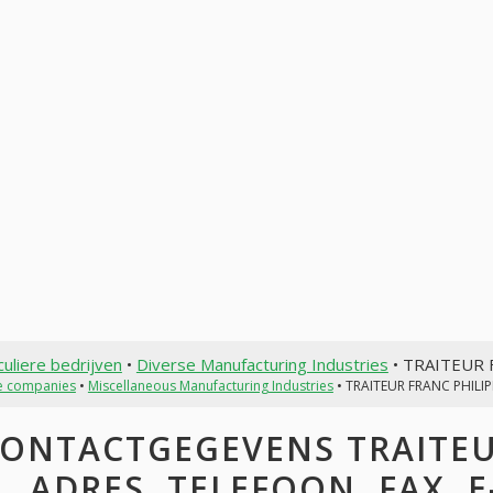
culiere bedrijven
•
Diverse Manufacturing Industries
• TRAITEUR 
te companies
•
Miscellaneous Manufacturing Industries
• TRAITEUR FRANC PHILIP
ONTACTGEGEVENS TRAITEUR
ADRES, TELEFOON, FAX, E