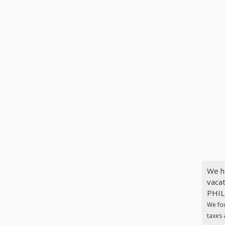
We h
vaca
PHILI
We fo
taxes 