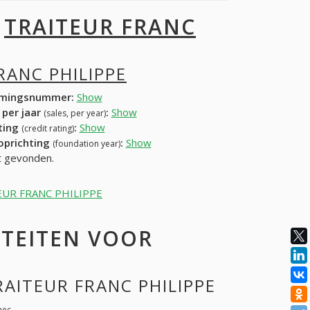
I
TRAITEUR FRANC
RANC PHILIPPE
mingsnummer:
Show
 per jaar
:
Show
(sales, per year)
ating
:
Show
(credit rating)
 oprichting
:
Show
(foundation year)
t gevonden.
AITEUR FRANC PHILIPPE
ITEITEN VOOR
RAITEUR FRANC PHILIPPE
nec