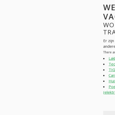
WE
VA
WO
TRA
Er zij
andere
There a
La
Tec
TIG
Car
Hui
Poe
(elekt