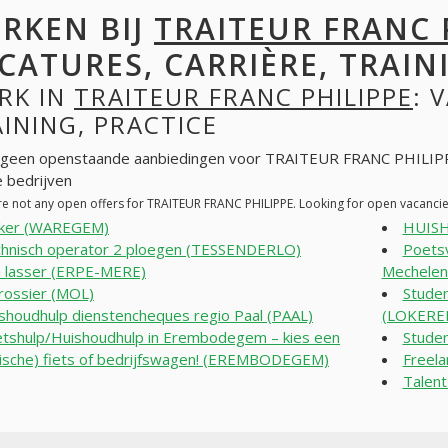
RKEN BIJ
TRAITEUR FRANC 
CATURES, CARRIÈRE, TRAINI
RK IN
TRAITEUR FRANC PHILIPPE
: 
INING, PRACTICE
n geen openstaande aanbiedingen voor TRAITEUR FRANC PHILIPP
 bedrijven
re not any open offers for TRAITEUR FRANC PHILIPPE. Looking for open vacanci
kker (WAREGEM)
HUIS
hnisch operator 2 ploegen (TESSENDERLO)
Poetsv
 lasser (ERPE-MERE)
Mechelen 
rossier (MOL)
Studen
shoudhulp dienstencheques regio Paal (PAAL)
(LOKERE
tshulp/Huishoudhulp in Erembodegem – kies een
Studen
rische) fiets of bedrijfswagen! (EREMBODEGEM)
Freela
Talen