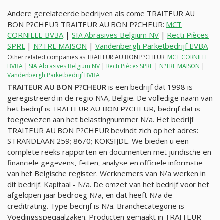
Andere gerelateerde bedrijven als come TRAITEUR AU
BON P?CHEUR TRAITEUR AU BON P?CHEUR:
MCT
CORNILLE BVBA
|
SIA Abrasives Belgium NV
|
Recti Pièces
SPRL
|
N?TRE MAISON
|
Vandenbergh Parketbedrijf BVBA
Other related companies as TRAITEUR AU BON P?CHEUR:
MCT CORNILLE
BVBA
|
SIA Abrasives Belgium NV
|
Recti Pièces SPRL
|
N?TRE MAISON
|
Vandenbergh Parketbedrijf BVBA
TRAITEUR AU BON P?CHEUR
is een bedrijf dat 1998 is
geregistreerd in de regio N\A, België. De volledige naam van
het bedrijf is TRAITEUR AU BON P?CHEUR, bedrijf dat is
toegewezen aan het belastingnummer
N/a
. Het bedrijf
TRAITEUR AU BON P?CHEUR bevindt zich op het adres:
STRANDLAAN 259; 8670; KOKSIJDE. We bieden u een
complete reeks rapporten en documenten met juridische en
financiële gegevens, feiten, analyse en officiële informatie
van het Belgische register. Werknemers van
N/a
werken in
dit bedrijf. Kapitaal -
N/a
. De omzet van het bedrijf voor het
afgelopen jaar bedroeg
N/a
, en dat heeft
N/a
de
creditrating. Type bedrijf is
N/a
. Branchecategorie is
Voedingsspeciaalzaken. Producten gemaakt in TRAITEUR