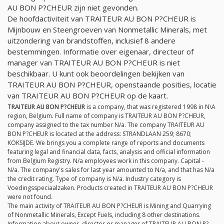
AU BON P?CHEUR zijn niet gevonden.
De hoofdactiviteit van TRAITEUR AU BON P?CHEUR is
Mijnbouw en Steengroeven van Nonmetallic Minerals, met
uitzondering van brandstoffen, inclusief 8 andere
bestemmingen. Informatie over eigenaar, directeur of
manager van TRAITEUR AU BON P?CHEUR is niet
beschikbaar. U kunt ook beoordelingen bekijken van
TRAITEUR AU BON P?CHEUR, openstaande posities, locatie
van TRAITEUR AU BON P?CHEUR op de kaart.
TRAITEUR AU BON P?CHEUR
is a company, that was registered 1998 in N\A
region, Belgium. Full name of company is TRAITEUR AU BON P?CHEUR,
company assigned to the tax number
N/a
. The company TRAITEUR AU
BON P?CHEUR is located at the address: STRANDLAAN 259; 8670;
KOKSIJDE. We brings you a complete range of reports and documents
featuring legal and financial data, facts, analysis and official information
from Belgium Registry.
N/a
employees work in this company. Capital -
N/a
. The company's sales for last year amounted to
N/a
, and that has
N/a
the credit rating. Type of company is
N/a
. Industry category is
Voedingsspeciaalzaken. Products created in TRAITEUR AU BON P?CHEUR
were not found.
The main activity of TRAITEUR AU BON P?CHEUR is Mining and Quarrying
of Nonmetallic Minerals, Except Fuels, including 8 other destinations.
Information about owner, director or manager of TRAITEUR AU BON P?