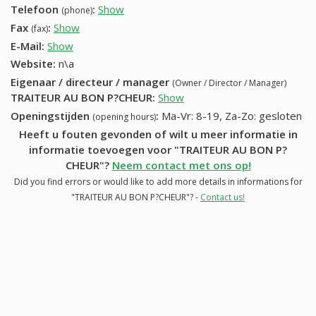
Telefoon
:
Show
58511129 (+32-58511129)
(phone)
Fax
:
Show
+32 (2) 863-58-24
(fax)
E-Mail:
Show
Website:
n\a
Eigenaar / directeur / manager
(Owner / Director / Manager)
TRAITEUR AU BON P?CHEUR
:
Show
Openingstijden
:
Ma-Vr: 8-19, Za-Zo: gesloten
(opening hours)
Heeft u fouten gevonden of wilt u meer informatie in
informatie toevoegen voor "TRAITEUR AU BON P?
CHEUR"?
Neem contact met ons op!
Did you find errors or would like to add more details in informations for
"TRAITEUR AU BON P?CHEUR"? -
Contact us!