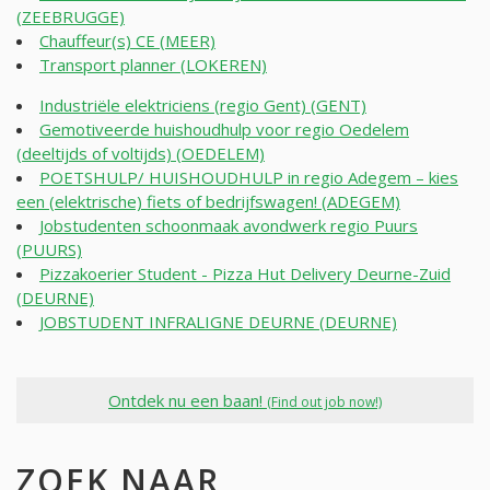
(ZEEBRUGGE)
Chauffeur(s) CE (MEER)
Transport planner (LOKEREN)
Industriële elektriciens (regio Gent) (GENT)
Gemotiveerde huishoudhulp voor regio Oedelem
(deeltijds of voltijds) (OEDELEM)
POETSHULP/ HUISHOUDHULP in regio Adegem – kies
een (elektrische) fiets of bedrijfswagen! (ADEGEM)
Jobstudenten schoonmaak avondwerk regio Puurs
(PUURS)
Pizzakoerier Student - Pizza Hut Delivery Deurne-Zuid
(DEURNE)
JOBSTUDENT INFRALIGNE DEURNE (DEURNE)
Ontdek nu een baan!
(Find out job now!)
ZOEK NAAR