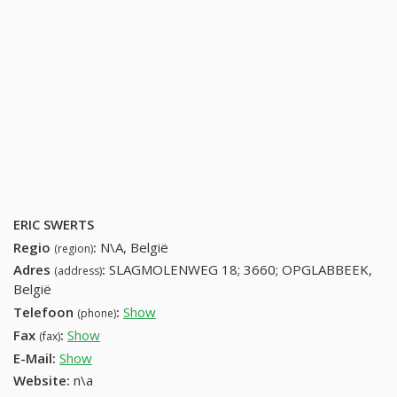
ERIC SWERTS
Regio
:
N\A, België
(region)
Adres
:
SLAGMOLENWEG 18; 3660; OPGLABBEEK,
(address)
België
Telefoon
:
Show
89853839 (+32-89853839)
(phone)
Fax
:
Show
+32 (64) 377-25-96
(fax)
E-Mail:
Show
Website:
n\a