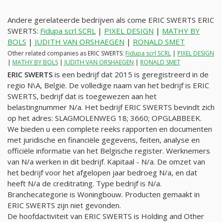
Andere gerelateerde bedrijven als come ERIC SWERTS ERIC
SWERTS:
Fidupa scrl SCRL
|
PIXEL DESIGN
|
MATHY BY
BOLS
|
JUDITH VAN ORSHAEGEN
|
RONALD SMET
Other related companies as ERIC SWERTS:
Fidupa scrl SCRL
|
PIXEL DESIGN
|
MATHY BY BOLS
|
JUDITH VAN ORSHAEGEN
|
RONALD SMET
ERIC SWERTS
is een bedrijf dat 2015 is geregistreerd in de
regio N\A, België. De volledige naam van het bedrijf is ERIC
SWERTS, bedrijf dat is toegewezen aan het
belastingnummer
N/a
. Het bedrijf ERIC SWERTS bevindt zich
op het adres: SLAGMOLENWEG 18; 3660; OPGLABBEEK.
We bieden u een complete reeks rapporten en documenten
met juridische en financiële gegevens, feiten, analyse en
officiële informatie van het Belgische register. Werknemers
van
N/a
werken in dit bedrijf. Kapitaal -
N/a
. De omzet van
het bedrijf voor het afgelopen jaar bedroeg
N/a
, en dat
heeft
N/a
de creditrating. Type bedrijf is
N/a
.
Branchecategorie is Woningbouw. Producten gemaakt in
ERIC SWERTS zijn niet gevonden.
De hoofdactiviteit van ERIC SWERTS is Holding and Other