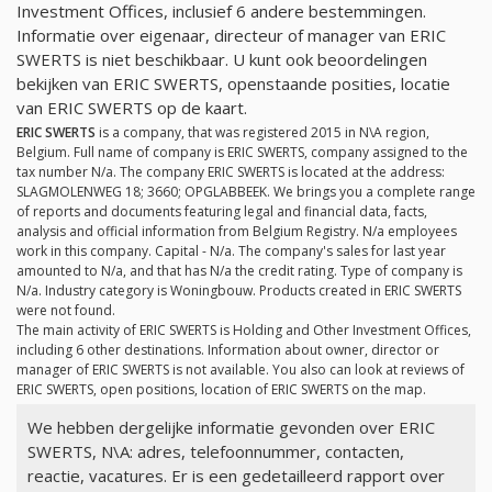
Investment Offices, inclusief 6 andere bestemmingen.
Informatie over eigenaar, directeur of manager van ERIC
SWERTS is niet beschikbaar. U kunt ook beoordelingen
bekijken van ERIC SWERTS, openstaande posities, locatie
van ERIC SWERTS op de kaart.
ERIC SWERTS
is a company, that was registered 2015 in N\A region,
Belgium. Full name of company is ERIC SWERTS, company assigned to the
tax number
N/a
. The company ERIC SWERTS is located at the address:
SLAGMOLENWEG 18; 3660; OPGLABBEEK. We brings you a complete range
of reports and documents featuring legal and financial data, facts,
analysis and official information from Belgium Registry.
N/a
employees
work in this company. Capital -
N/a
. The company's sales for last year
amounted to
N/a
, and that has
N/a
the credit rating. Type of company is
N/a
. Industry category is Woningbouw. Products created in ERIC SWERTS
were not found.
The main activity of ERIC SWERTS is Holding and Other Investment Offices,
including 6 other destinations. Information about owner, director or
manager of ERIC SWERTS is not available. You also can look at reviews of
ERIC SWERTS, open positions, location of ERIC SWERTS on the map.
We hebben dergelijke informatie gevonden over ERIC
SWERTS, N\A: adres, telefoonnummer, contacten,
reactie, vacatures. Er is een gedetailleerd rapport over