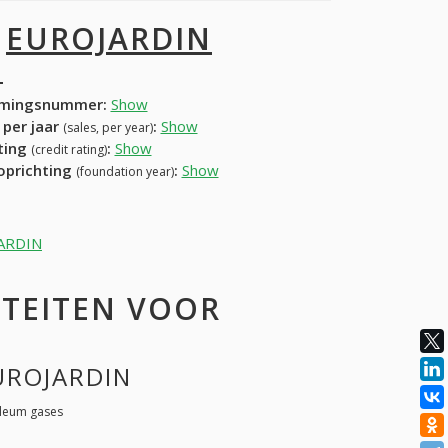
I
EUROJARDIN
N
mingsnummer:
Show
 per jaar
:
Show
(sales, per year)
ating
:
Show
(credit rating)
 oprichting
:
Show
(foundation year)
JARDIN
ITEITEN VOOR
EUROJARDIN
oleum gases