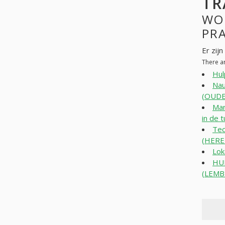
TR
WO
PR
Er zij
There a
Hul
Nau
(OUD
Man
in de 
Tec
(HERE
Lok
HUI
(LEMB