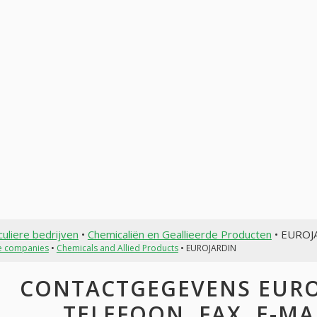
culiere bedrijven
•
Chemicaliën en Geallieerde Producten
• EUROJ
te companies
•
Chemicals and Allied Products
• EUROJARDIN
CONTACTGEGEVENS EUROJ
TELEFOON, FAX, E-MAI