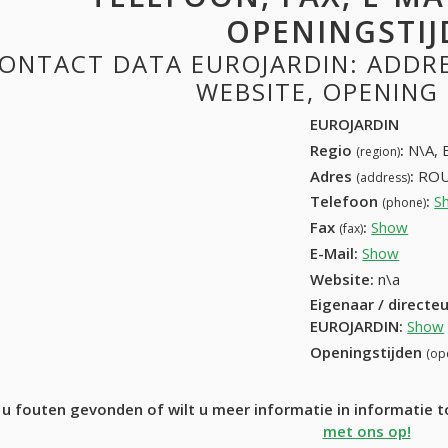
OPENINGSTIJ
ONTACT DATA EUROJARDIN: ADDRES
WEBSITE, OPENING
EUROJARDIN
Regio
:
N\A, 
(region)
Adres
:
ROU
(address)
Telefoon
:
S
(phone)
Fax
:
Show
+32 (
(fax)
E-Mail:
Show
Website:
n\a
Eigenaar / directe
EUROJARDIN
:
Show
Openingstijden
(op
 u fouten gevonden of wilt u meer informatie in informatie
met ons op!