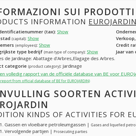
FORMAZIONI SUI PRODOTT
ODUCTS INFORMATION
EUROJARDI
entificatienummer (tax):
Show
Onderne
dstad
:
Show
Verkoop,
(capital)
nemers
:
Show
Credit r
(employees)
rijkste type bedrijf
:
Show
Jaar van
(main type of company)
es de Jardinage: Abattage d'Arbres,Elagage des Arbres.
ct categorie
:
Jardinage
(product category)
een volledig rapport van de officiële database van BE voor EURO
l report from official database of BE for EUROJARDIN)
NVULLING SOORTEN ACTIV
ROJARDIN
ITION KINDS OF ACTIVITIES FOR 
. Gassen en vloeibare petroleumgassen |
Gases and liquefied petr
. Vervolgende partijen |
Prosecuting parties