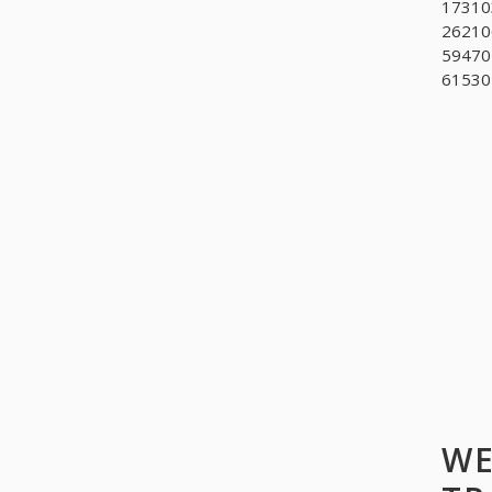
173103
26210
59470
615302
WE