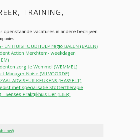
REER, TRAINING,
r openstaande vacatures in andere bedrijven
ompanies
- EN HUISHOUDHULP regio BALEN (BALEN)
udent Action Merchtem- weekdagen
EM)
udenten zorg te Wemmel (WEMMEL)
act Manager Noise (VILVOORDE)
AAL ADVISEUR KEUKENS (HASSELT)
dist met specialisatie Stottertherapie
) - Senses Praktijkhuis Lier (LIER)
ob now!)