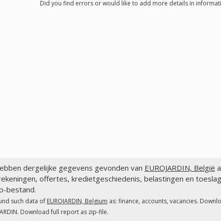
Did you find errors or would like to add more details in informa
ebben dergelijke gegevens gevonden van
EUROJARDIN, België
a
rekeningen, offertes, kredietgeschiedenis, belastingen en toes
ip-bestand.
und such data of
EUROJARDIN, Belgium
as: finance, accounts, vacancies. Downlo
RDIN. Download full report as zip-file.