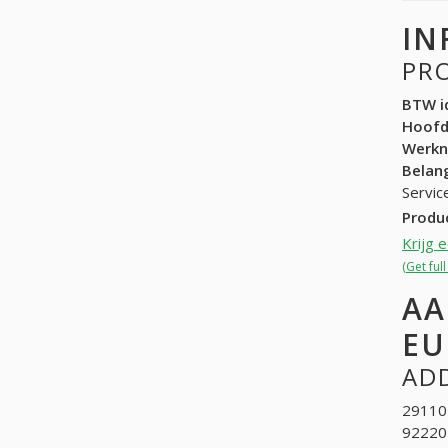
IN
PR
BTW id
Hoof
Werk
Belang
Servic
Produ
Krijg 
(Get ful
AA
EU
ADD
291101
922201