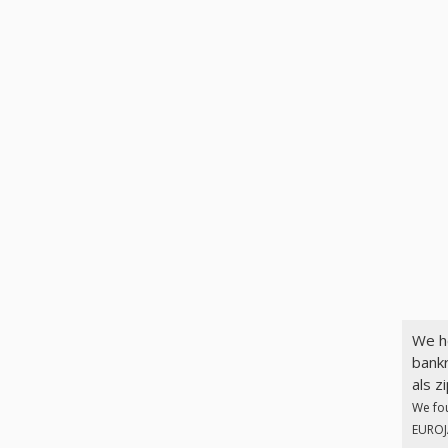
We h
bank
als z
We fo
EUROJA