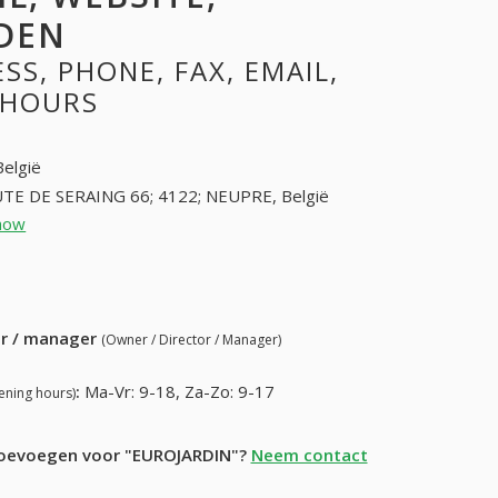
DEN
S, PHONE, FAX, EMAIL,
 HOURS
België
TE DE SERAING 66; 4122; NEUPRE, België
how
43712509 (+32-43712509)
50) 122-86-45
ur / manager
(Owner / Director / Manager)
:
Ma-Vr: 9-18, Za-Zo: 9-17
ening hours)
 toevoegen voor "EUROJARDIN"?
Neem contact