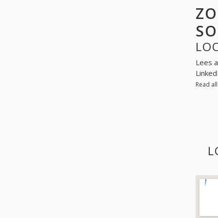
ZO
SO
LO
Lees a
Linked
Read al
L