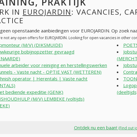
AINING, PRAKTIJK
RK IN
EUROJARDIN
: VACANCIES, CA
ACTICE
n geen openstaande aanbiedingen voor EUROJARDIN. Op zoek naa
re not any open offers for EUROJARDIN. Looking for open vacancies in other c
pmonteur (M/V) (DIKSMUIDE)
POETS
wkeurige bobijnopzetter gevraagd
Jobst
ENAARDE)
(MERCHT
uele arbeider voor reiniging en herstellingswerken
Jobst
tunnels - Vaste nacht - OPTIE VAST (WETTEREN)
Contr
hnish operator | Herentals | Vaste nacht
TOONZ
NTALS)
Logope
et bediende expeditie (GENK)
(deeltijds
SHOUDHULP (M/V) LEMBEKE (voltijds)
EKE)
Ontdek nu een baan!
(Find out j