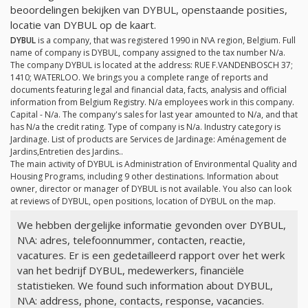
beoordelingen bekijken van DYBUL, openstaande posities,
locatie van DYBUL op de kaart.
DYBUL
is a company, that was registered 1990 in N\A region, Belgium. Full
name of company is DYBUL, company assigned to the tax number
N/a
.
The company DYBUL is located at the address: RUE F.VANDENBOSCH 37;
1410; WATERLOO. We brings you a complete range of reports and
documents featuring legal and financial data, facts, analysis and official
information from Belgium Registry.
N/a
employees work in this company.
Capital -
N/a
. The company's sales for last year amounted to
N/a
, and that
has
N/a
the credit rating. Type of company is
N/a
. Industry category is
Jardinage. List of products are Services de Jardinage: Aménagement de
Jardins,Entretien des Jardins..
The main activity of DYBUL is Administration of Environmental Quality and
Housing Programs, including 9 other destinations. Information about
owner, director or manager of DYBUL is not available. You also can look
at reviews of DYBUL, open positions, location of DYBUL on the map.
We hebben dergelijke informatie gevonden over DYBUL,
N\A: adres, telefoonnummer, contacten, reactie,
vacatures. Er is een gedetailleerd rapport over het werk
van het bedrijf DYBUL, medewerkers, financiële
statistieken. We found such information about DYBUL,
N\A: address, phone, contacts, response, vacancies.