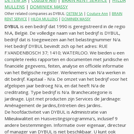
DETEM SA
|
Couture Ann
|
BRAIN RENT SERVICE
|
HILDA
MULLENS
|
DOMINIEK MASSY
Other related companies as DYBUL:
DETEM SA
|
Couture Ann
|
BRAIN
RENT SERVICE
|
HILDA MULLENS
|
DOMINIEK MASSY
DYBUL
is een bedrijf dat 1990 is geregistreerd in de regio
N\A, België. De volledige naam van het bedrijf is DYBUL,
bedrijf dat is toegewezen aan het belastingnummer
N/a
.
Het bedrijf DYBUL bevindt zich op het adres: RUE
F.VANDENBOSCH 37; 1410; WATERLOO. We bieden u een
complete reeks rapporten en documenten met juridische en
financiële gegevens, feiten, analyse en officiële informatie
van het Belgische register. Werknemers van
N/a
werken in
dit bedrijf. Kapitaal -
N/a
. De omzet van het bedrijf voor het
afgelopen jaar bedroeg
N/a
, en dat heeft
N/a
de
creditrating. Type bedrijf is
N/a
. Branchecategorie is
Jardinage. Lijst met producten zijn Services de Jardinage:
Aménagement de Jardins,Entretien des Jardins..
De hoofdactiviteit van DYBUL is Administratie van
Milieukwaliteit en Huisvestingsprogramma's, inclusief 9
andere bestemmingen. Informatie over eigenaar, directeur
of manager van DYBUL is niet beschikbaar. U kunt ook