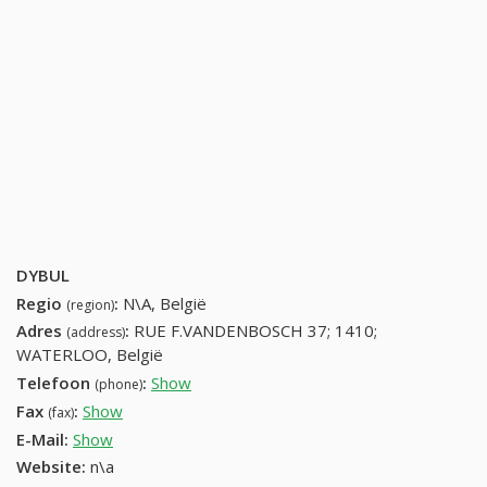
DYBUL
Regio
:
N\A, België
(region)
Adres
:
RUE F.VANDENBOSCH 37; 1410;
(address)
WATERLOO, België
Telefoon
:
Show
23541058 (+32-23541058)
(phone)
Fax
:
Show
+32 (14) 979-89-77
(fax)
E-Mail:
Show
Website:
n\a