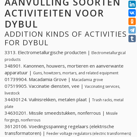
AANVULLING SOORTEN
ACTIVITEITEN VOOR
DYBUL
ADDITION KINDS OF ACTIVITIES
FOR DYBUL
3313. Electrometallurgische producten |
Electrometallurgical
products
348901. Kanonnen, houwers, mortieren en aanverwante
apparatuur |
Guns, howitzers, mortars, and related equipment
01739904. Macadamia Grove |
Macadamia grove
07519905. Vaccinatie diensten, vee |
Vaccinating services,
livestock
34430124. Vuilnisrekken, metalen plaat |
Trash racks, metal
plate
34630201. Missile smeedstukken, nonferrous |
Missile
forgings, nonferrous
36120106. Voedingsspanning regelaars (elektrische
transformatoren) |
Feeder voltage regulators (electric transformers)