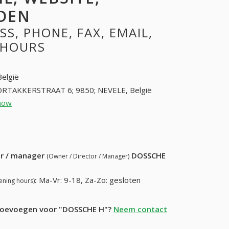
DEN
S, PHONE, FAX, EMAIL,
 HOURS
België
RTAKKERSTRAAT 6; 9850; NEVELE, België
how
93716677 (+32-93716677)
63) 186-33-14
ur / manager
DOSSCHE
(Owner / Director / Manager)
:
Ma-Vr: 9-18, Za-Zo: gesloten
ening hours)
e toevoegen voor "DOSSCHE H"?
Neem contact