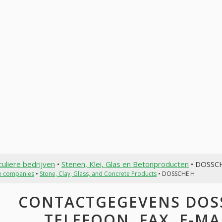
culiere bedrijven
•
Stenen, Klei, Glas en Betonproducten
• DOSSC
te companies
•
Stone, Clay, Glass, and Concrete Products
• DOSSCHE H
CONTACTGEGEVENS DOSS
TELEFOON, FAX, E-MAI