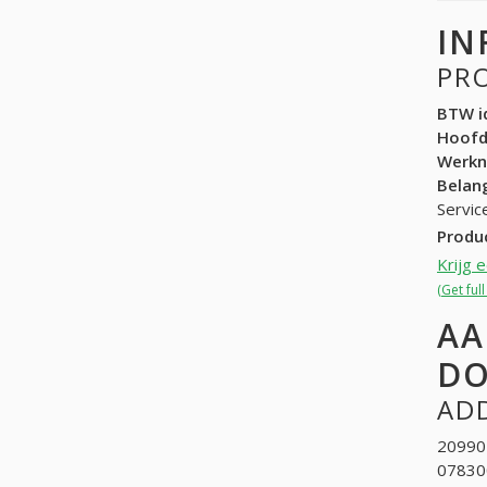
IN
PR
BTW id
Hoof
Werk
Belang
Servic
Produ
Krijg 
(Get ful
AA
DO
ADD
209902
078300