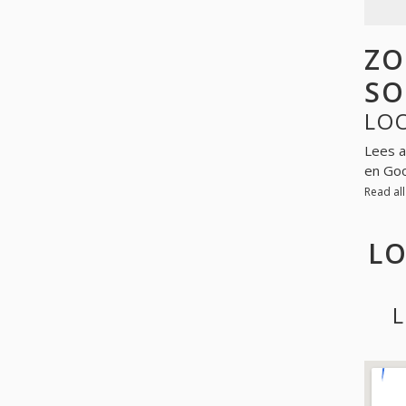
ZO
SO
LO
Lees a
en Go
Read al
LO