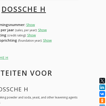
I
DOSSCHE H
mingsnummer:
Show
 per jaar
:
Show
(sales, per year)
ating
:
Show
(credit rating)
 oprichting
:
Show
(foundation year)
CHE H
ITEITEN VOOR
DOSSCHE H
king powder and soda, yeast, and other leavening agents
s