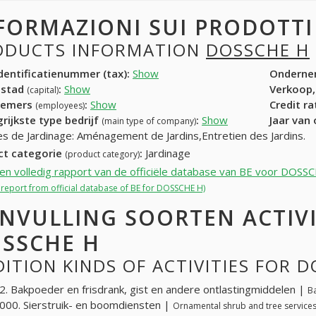
FORMAZIONI SUI PRODOTT
ODUCTS INFORMATION
DOSSCHE H
entificatienummer (tax):
Show
Onderne
dstad
:
Show
Verkoop,
(capital)
nemers
:
Show
Credit r
(employees)
rijkste type bedrijf
:
Show
Jaar van
(main type of company)
es de Jardinage: Aménagement de Jardins,Entretien des Jardins.
ct categorie
:
Jardinage
(product category)
een volledig rapport van de officiële database van BE voor DOSS
l report from official database of BE for DOSSCHE H)
NVULLING SOORTEN ACTIV
SSCHE H
ITION KINDS OF ACTIVITIES FOR 
. Bakpoeder en frisdrank, gist en andere ontlastingmiddelen |
Ba
00. Sierstruik- en boomdiensten |
Ornamental shrub and tree service