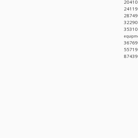
20410
241199
287499
322904
353106
equipm
36769
557199
874399