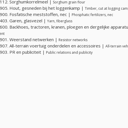
112. Sorghumkorrelmeel |
Sorghum grain flour
05. Hout, gesneden bij het loggenkamp |
Timber, cut at logging ca
00. Fosfatische meststoffen, nec |
Phosphatic fertilizers, nec
03. Garen, glasvezel |
Yarn, fiberglass
00. Backhoes, tractoren, kranen, ploegen en dergelijke apparat
ent
901. Weerstand netwerken |
Resistor networks
07. All-terrain voertuig onderdelen en accessoires |
All-terrain ve
03. PR en publiciteit |
Public relations and publicity