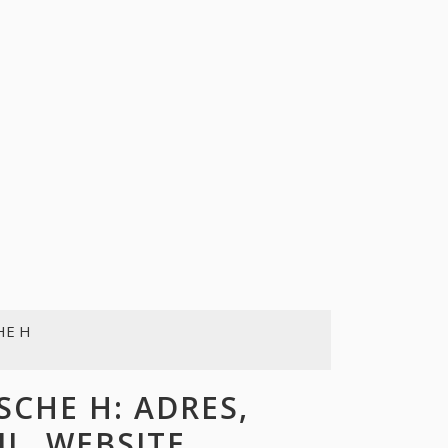
HE H
CHE H: ADRES,
L, WEBSITE,