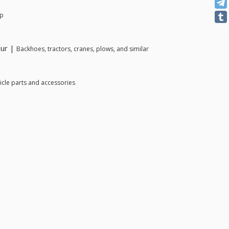
mp
uur |
Backhoes, tractors, cranes, plows, and similar
hicle parts and accessories