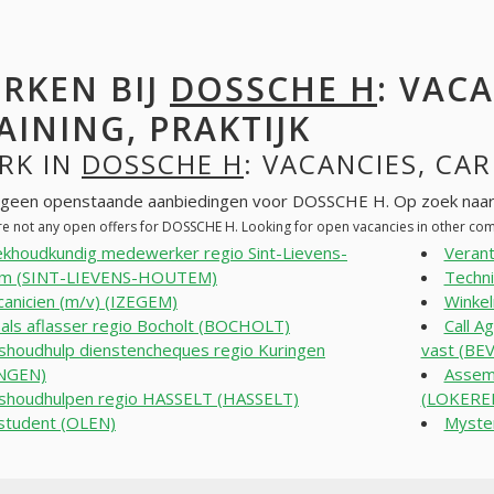
RKEN BIJ
DOSSCHE H
: VAC
AINING, PRAKTIJK
RK IN
DOSSCHE H
: VACANCIES, CAR
n geen openstaande aanbiedingen voor DOSSCHE H. Op zoek naar
re not any open offers for DOSSCHE H. Looking for open vacancies in other co
khoudkundig medewerker regio Sint-Lievens-
Verant
m (SINT-LIEVENS-HOUTEM)
Techni
anicien (m/v) (IZEGEM)
Winkel
 als aflasser regio Bocholt (BOCHOLT)
Call A
shoudhulp dienstencheques regio Kuringen
vast (BE
NGEN)
Assemb
shoudhulpen regio HASSELT (HASSELT)
(LOKERE
student (OLEN)
Myster