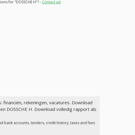
ations for "DOSSCHE H"? -
Contact us!
s: financiën, rekeningen, vacatures. Download
agen DOSSCHE H. Download volledig rapport als
d bank accounts, tenders, credit history, taxes and fees