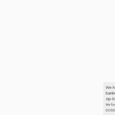
We h
bankr
zip-b
We fo
DOSSCH