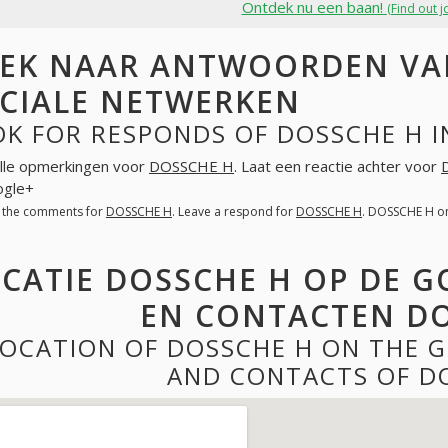
Ontdek nu een baan!
(Find out j
EK NAAR ANTWOORDEN VAN
CIALE NETWERKEN
OK FOR RESPONDS OF DOSSCHE H I
lle opmerkingen voor
DOSSCHE H
. Laat een reactie achter voor
ogle+
l the comments for
DOSSCHE H
. Leave a respond for
DOSSCHE H
. DOSSCHE H o
CATIE DOSSCHE H OP DE G
EN CONTACTEN D
LOCATION OF DOSSCHE H ON THE 
AND CONTACTS OF D