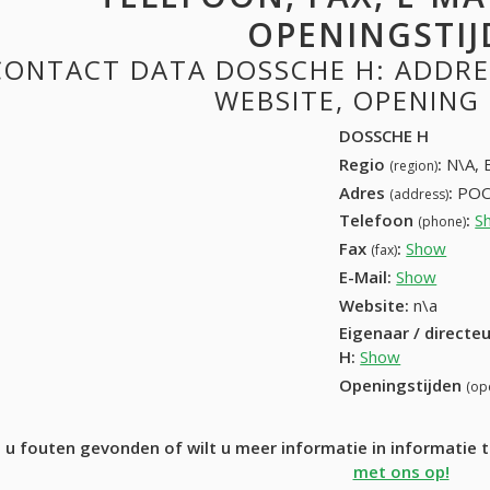
OPENINGSTIJ
CONTACT DATA DOSSCHE H: ADDRES
WEBSITE, OPENING
DOSSCHE H
Regio
:
N\A, 
(region)
Adres
:
POO
(address)
Telefoon
:
S
(phone)
Fax
:
Show
+32 (
(fax)
E-Mail:
Show
Website:
n\a
Eigenaar / directe
H
:
Show
Openingstijden
(op
 u fouten gevonden of wilt u meer informatie in informati
met ons op!