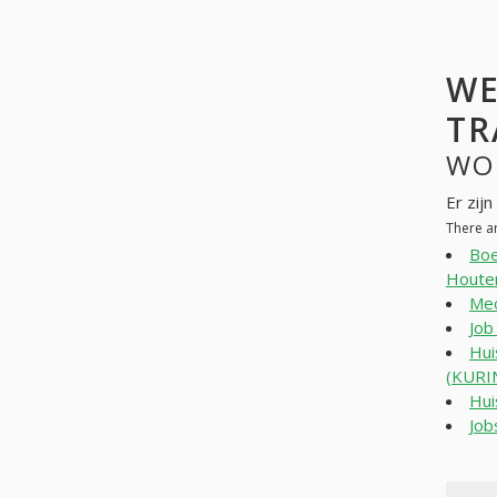
WE
TR
WO
Er zij
There a
Boe
Houte
Mec
Job
Hui
(KURI
Hui
Job