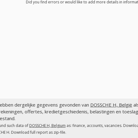
Did you find errors or would like to add more details in inform
ebben dergelijke gegevens gevonden van
DOSSCHE H, België
al
ekeningen, offertes, kredietgeschiedenis, belastingen en toesl
estand.
und such data of
DOSSCHE H, Belgium
as: finance, accounts, vacancies. Downloa
E H. Download full report as zip-file.