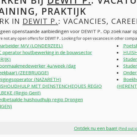
RKEN BIJ
DEWIT P.
: VACATU
AINING, PRAKTIJK
RK IN
DEWIT P.
: VACANCIES, CAREE
n geen openstaande aanbiedingen voor DEWIT P.. Op zoek naar o
re not any open offers for DEWIT P.. Looking for open vacancies in other compa
narbeider M/V (LONDERZEEL)
Poets
 operator houtbewerking in de bouwsector
HUISH
RIJK)
Stude
oonmaakmedewerker 4u/week (dag
Studen
eekbaar) (ZEEBRUGGE)
Onder
nigingsoperator (NAZARETH)
Boekho
ISHOUDHULP MET DIENSTENCHEQUES REGIO
(HERENT
BEKE (Regio Gent)
dbetaalde huishoudhulp regio Drongen
NGEN)
Ontdek nu een baan!
(Find out j