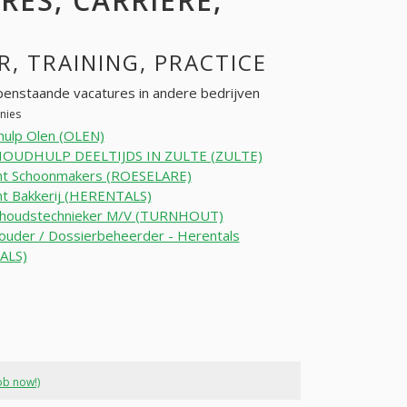
RES, CARRIÈRE,
R, TRAINING, PRACTICE
penstaande vacatures in andere bedrijven
nies
hulp Olen (OLEN)
OUDHULP DEELTIJDS IN ZULTE (ZULTE)
nt Schoonmakers (ROESELARE)
t Bakkerij (HERENTALS)
houdstechnieker M/V (TURNHOUT)
uder / Dossierbeheerder - Herentals
ALS)
ob now!)