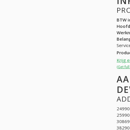
IN
PR
BTW id
Hoof
Werk
Belang
Servic
Produ
Krijg 
(Get ful
AA
DE
ADD
249906
259901
308699
382902