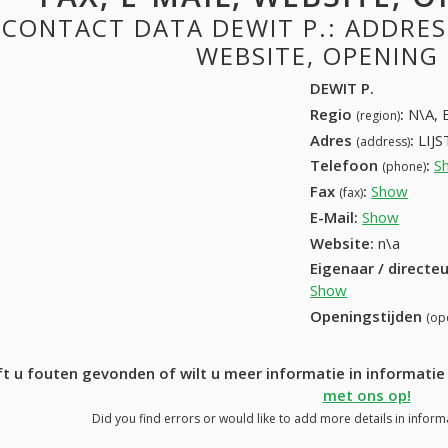
CONTACT DATA DEWIT P.: ADDRESS
WEBSITE, OPENING
DEWIT P.
Regio
:
N\A, 
(region)
Adres
:
LIJ
(address)
Telefoon
:
S
(phone)
Fax
:
Show
+32 (
(fax)
E-Mail:
Show
Website:
n\a
Eigenaar / directe
Show
Openingstijden
(op
t u fouten gevonden of wilt u meer informatie in informati
met ons op!
Did you find errors or would like to add more details in inform