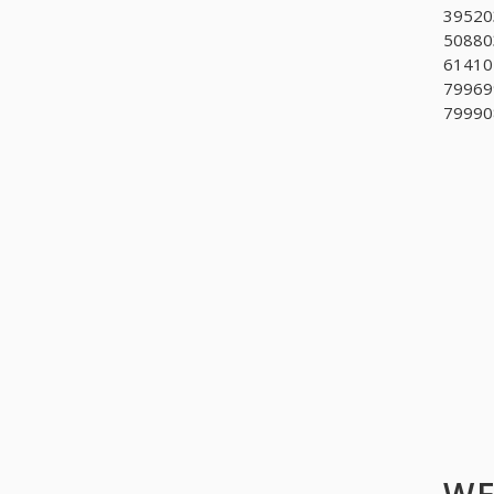
39520
508803
614101
799699
79990