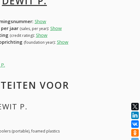
I
DEWIT P.
mingsnummer:
Show
 per jaar
:
Show
(sales, per year)
ating
:
Show
(credit rating)
 oprichting
:
Show
(foundation year)
 P.
ITEITEN VOOR
EWIT P.
coolers (portable), foamed plastics