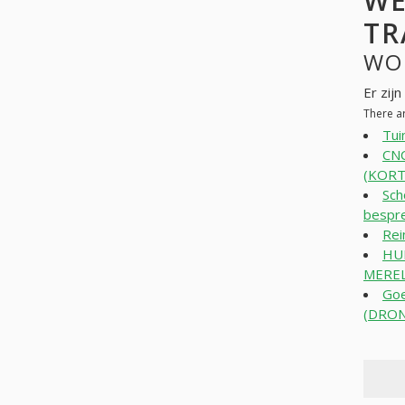
WE
TR
WO
Er zij
There a
Tui
CNC
(KORT
Sch
bespr
Rei
HU
MEREL
Goe
(DRO