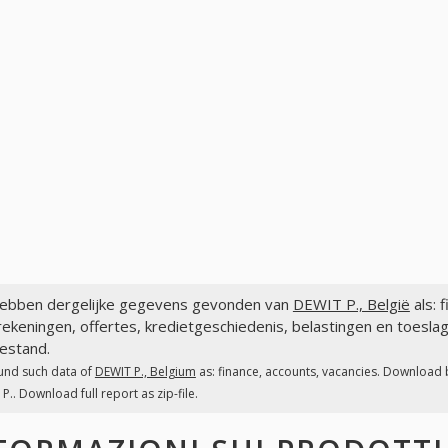
ebben dergelijke gegevens gevonden van
DEWIT P., België
als: 
ekeningen, offertes, kredietgeschiedenis, belastingen en toesla
estand.
und such data of
DEWIT P., Belgium
as: finance, accounts, vacancies. Download b
P.. Download full report as zip-file.