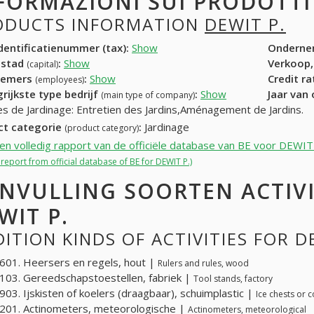
FORMAZIONI SUI PRODOTT
ODUCTS INFORMATION
DEWIT P.
entificatienummer (tax):
Show
Onderne
dstad
:
Show
Verkoop,
(capital)
nemers
:
Show
Credit r
(employees)
rijkste type bedrijf
:
Show
Jaar van
(main type of company)
es de Jardinage: Entretien des Jardins,Aménagement de Jardins.
ct categorie
:
Jardinage
(product category)
een volledig rapport van de officiële database van BE voor DEWIT
l report from official database of BE for DEWIT P.)
NVULLING SOORTEN ACTIV
WIT P.
ITION KINDS OF ACTIVITIES FOR D
01. Heersers en regels, hout |
Rulers and rules, wood
03. Gereedschapstoestellen, fabriek |
Tool stands, factory
03. Ijskisten of koelers (draagbaar), schuimplastic |
Ice chests or 
01. Actinometers, meteorologische |
Actinometers, meteorological