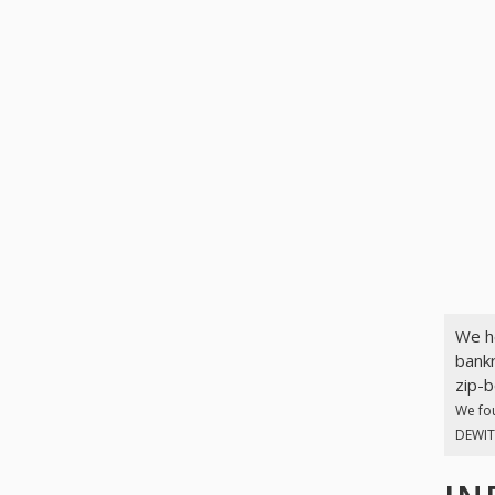
We h
bankr
zip-b
We fo
DEWIT 