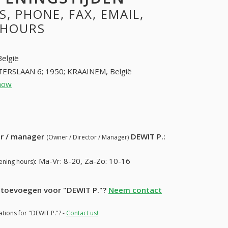
, PHONE, FAX, EMAIL,
 HOURS
België
STERSLAAN 6; 1950; KRAAINEM, België
how
27319656 (+32-27319656)
67) 974-37-60
ur / manager
DEWIT P.
:
(Owner / Director / Manager)
:
Ma-Vr: 8-20, Za-Zo: 10-16
ening hours)
e toevoegen voor "DEWIT P."?
Neem contact
ations for "DEWIT P."? -
Contact us!