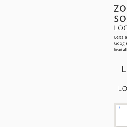
ZO
SO
LOO
Lees a
Googl
Read al
L
LO