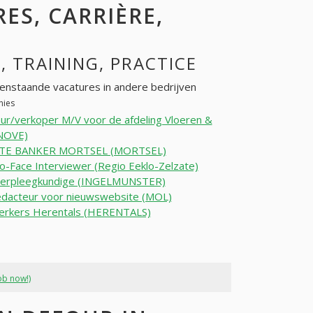
RES, CARRIÈRE,
, TRAINING, PRACTICE
enstaande vacatures in andere bedrijven
nies
ur/verkoper M/V voor de afdeling Vloeren &
NOVE)
TE BANKER MORTSEL (MORTSEL)
o-Face Interviewer (Regio Eeklo-Zelzate)
verpleegkundige (INGELMUNSTER)
dacteur voor nieuwswebsite (MOL)
werkers Herentals (HERENTALS)
ob now!)