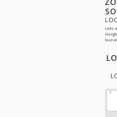
ZO
SO
LO
Lees a
Googl
Read al
LO
L