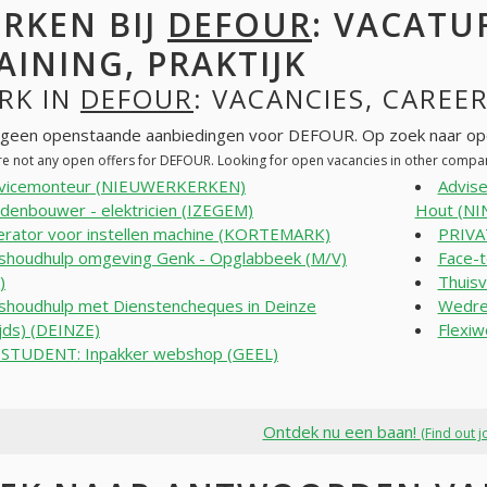
RKEN BIJ
DEFOUR
: VACATU
AINING, PRAKTIJK
RK IN
DEFOUR
: VACANCIES, CAREER
n geen openstaande aanbiedingen voor DEFOUR. Op zoek naar op
re not any open offers for DEFOUR. Looking for open vacancies in other compa
rvicemonteur (NIEUWERKERKEN)
Advise
denbouwer - elektricien (IZEGEM)
Hout (NI
rator voor instellen machine (KORTEMARK)
PRIVA
shoudhulp omgeving Genk - Opglabbeek (M/V)
Face-t
)
Thuis
shoudhulp met Dienstencheques in Deinze
Wedre
ijds) (DEINZE)
Flexi
STUDENT: Inpakker webshop (GEEL)
Ontdek nu een baan!
(Find out j