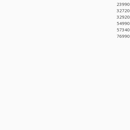
23990
32720
329203
549901
57340
769909