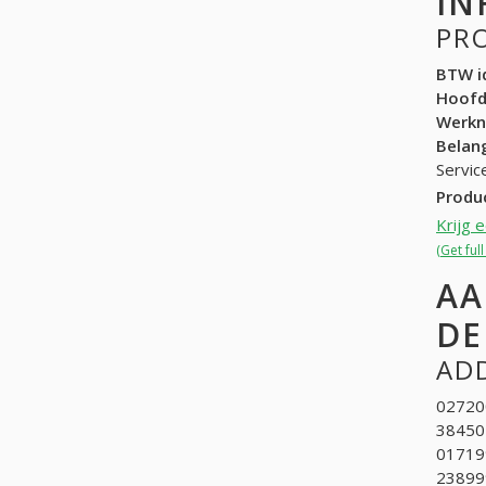
IN
PR
BTW id
Hoof
Werk
Belang
Servic
Produ
Krijg 
(Get ful
AA
DE
ADD
02720
384502
017199
238999