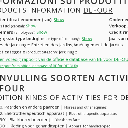
FORMAZIONI SUI PRODOTT
ODUCTS INFORMATION
DEFOUR
entificatienummer (tax):
Show
Onderne
dstad
:
Show
Verkoop,
(capital)
nemers
:
Show
Credit r
(employees)
rijkste type bedrijf
:
Show
Jaar van
(main type of company)
es de Jardinage: Entretien des Jardins,Aménagement de Jardins.
ct categorie
:
Jardinage
(product category)
een volledig rapport van de officiële database van BE voor DEFO
l report from official database of BE for DEFOUR)
NVULLING SOORTEN ACTIV
FOUR
ITION KINDS OF ACTIVITIES FOR 
0. Paarden en andere paarden |
Horses and other equines
. Elektrotherapeutisch apparaat |
Electrotherapeutic apparatus
01. Blackberry boerderij |
Blackberry farm
01. Kleding voor gehandicapten |
Apparel for handicapped