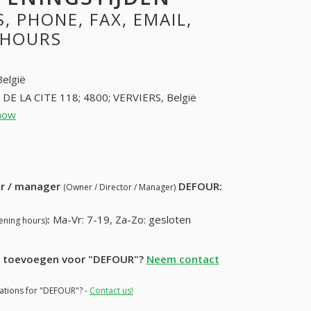
 PHONE, FAX, EMAIL,
 HOURS
België
 DE LA CITE 118; 4800; VERVIERS, België
how
87314601 (+32-87314601)
56) 129-65-52
ur / manager
DEFOUR
:
(Owner / Director / Manager)
:
Ma-Vr: 7-19, Za-Zo: gesloten
ening hours)
ie toevoegen voor "DEFOUR"?
Neem contact
mations for "DEFOUR"? -
Contact us!