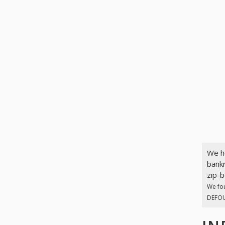
We h
bankr
zip-b
We fo
DEFOUR