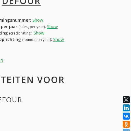
I
DEFOUR
mingsnummer:
Show
 per jaar
:
Show
(sales, per year)
ating
:
Show
(credit rating)
 oprichting
:
Show
(foundation year)
UR
ITEITEN VOOR
DEFOUR