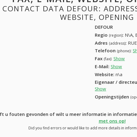
CONTACT DATA DEFOUR: ADDRESS,
WEBSITE, OPENING
DEFOUR
Regio
:
N\A, 
(region)
Adres
:
RUE
(address)
Telefoon
:
S
(phone)
Fax
:
Show
+32 (
(fax)
E-Mail:
Show
Website:
n\a
Eigenaar / directe
Show
Openingstijden
(op
ft u fouten gevonden of wilt u meer informatie in informat
met ons op!
Did you find errors or would like to add more details in infor