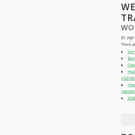
WE
TR
WO
Er zij
There a
Se
Bor
Ope
Hui
(GENK
Hui
(deelt
JOB