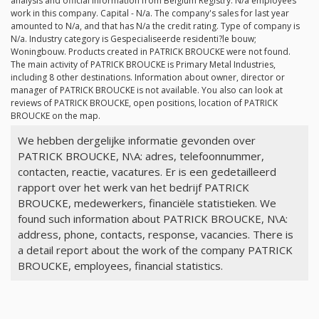
analysis and official information from Belgium Registry.
N/a
employees
work in this company. Capital -
N/a
. The company's sales for last year
amounted to
N/a
, and that has
N/a
the credit rating. Type of company is
N/a
. Industry category is Gespecialiseerde residenti?le bouw;
Woningbouw. Products created in PATRICK BROUCKE were not found.
The main activity of PATRICK BROUCKE is Primary Metal Industries,
including 8 other destinations. Information about owner, director or
manager of PATRICK BROUCKE is not available. You also can look at
reviews of PATRICK BROUCKE, open positions, location of PATRICK
BROUCKE on the map.
We hebben dergelijke informatie gevonden over
PATRICK BROUCKE, N\A: adres, telefoonnummer,
contacten, reactie, vacatures. Er is een gedetailleerd
rapport over het werk van het bedrijf PATRICK
BROUCKE, medewerkers, financiële statistieken. We
found such information about PATRICK BROUCKE, N\A:
address, phone, contacts, response, vacancies. There is
a detail report about the work of the company PATRICK
BROUCKE, employees, financial statistics.