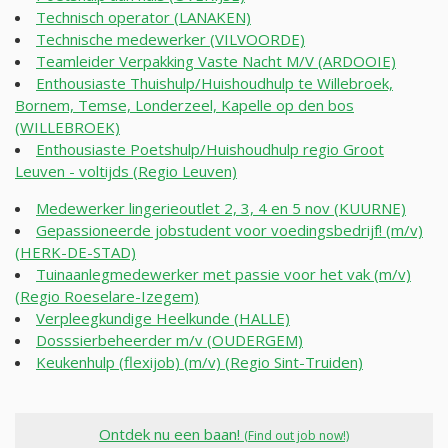
Technisch operator (LANAKEN)
Technische medewerker (VILVOORDE)
Teamleider Verpakking Vaste Nacht M/V (ARDOOIE)
Enthousiaste Thuishulp/Huishoudhulp te Willebroek,
Bornem, Temse, Londerzeel, Kapelle op den bos
(WILLEBROEK)
Enthousiaste Poetshulp/Huishoudhulp regio Groot
Leuven - voltijds (Regio Leuven)
Medewerker lingerieoutlet 2, 3, 4 en 5 nov (KUURNE)
Gepassioneerde jobstudent voor voedingsbedrijf! (m/v)
(HERK-DE-STAD)
Tuinaanlegmedewerker met passie voor het vak (m/v)
(Regio Roeselare-Izegem)
Verpleegkundige Heelkunde (HALLE)
Dosssierbeheerder m/v (OUDERGEM)
Keukenhulp (flexijob) (m/v) (Regio Sint-Truiden)
Ontdek nu een baan!
(Find out job now!)