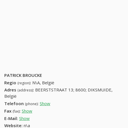
PATRICK BROUCKE
Regio
:
N\A, België
(region)
Adres
:
BEERSTSTRAAT 13; 8600; DIKSMUIDE,
(address)
België
Telefoon
:
Show
51502805 (+32-51502805)
(phone)
Fax
:
Show
+32 (82) 126-69-99
(fax)
E-Mail:
Show
Website:
n\a