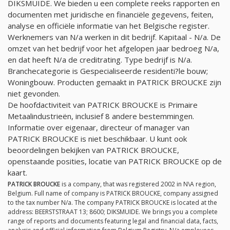
DIKSMUIDE. We bieden u een complete reeks rapporten en
documenten met juridische en financiële gegevens, feiten,
analyse en officiële informatie van het Belgische register.
Werknemers van
N/a
werken in dit bedrijf. Kapitaal -
N/a
. De
omzet van het bedrijf voor het afgelopen jaar bedroeg
N/a
,
en dat heeft
N/a
de creditrating. Type bedrijf is
N/a
.
Branchecategorie is Gespecialiseerde residenti?le bouw;
Woningbouw. Producten gemaakt in PATRICK BROUCKE zijn
niet gevonden.
De hoofdactiviteit van PATRICK BROUCKE is Primaire
Metaalindustrieën, inclusief 8 andere bestemmingen.
Informatie over eigenaar, directeur of manager van
PATRICK BROUCKE is niet beschikbaar. U kunt ook
beoordelingen bekijken van PATRICK BROUCKE,
openstaande posities, locatie van PATRICK BROUCKE op de
kaart.
PATRICK BROUCKE
is a company, that was registered 2002 in N\A region,
Belgium. Full name of company is PATRICK BROUCKE, company assigned
to the tax number
N/a
. The company PATRICK BROUCKE is located at the
address: BEERSTSTRAAT 13; 8600; DIKSMUIDE. We brings you a complete
range of reports and documents featuring legal and financial data, facts,