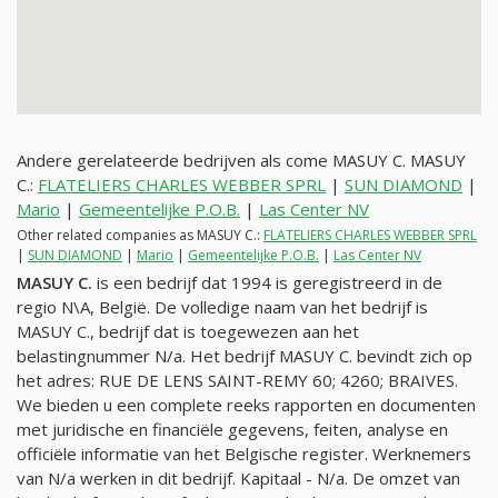
Andere gerelateerde bedrijven als come MASUY C. MASUY
C.:
FLATELIERS CHARLES WEBBER SPRL
|
SUN DIAMOND
|
Mario
|
Gemeentelijke P.O.B.
|
Las Center NV
Other related companies as MASUY C.:
FLATELIERS CHARLES WEBBER SPRL
|
SUN DIAMOND
|
Mario
|
Gemeentelijke P.O.B.
|
Las Center NV
MASUY C.
is een bedrijf dat 1994 is geregistreerd in de
regio N\A, België. De volledige naam van het bedrijf is
MASUY C., bedrijf dat is toegewezen aan het
belastingnummer
N/a
. Het bedrijf MASUY C. bevindt zich op
het adres: RUE DE LENS SAINT-REMY 60; 4260; BRAIVES.
We bieden u een complete reeks rapporten en documenten
met juridische en financiële gegevens, feiten, analyse en
officiële informatie van het Belgische register. Werknemers
van
N/a
werken in dit bedrijf. Kapitaal -
N/a
. De omzet van