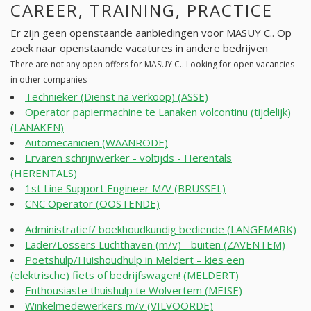
CAREER, TRAINING, PRACTICE
Er zijn geen openstaande aanbiedingen voor MASUY C.. Op
zoek naar openstaande vacatures in andere bedrijven
There are not any open offers for MASUY C.. Looking for open vacancies
in other companies
Technieker (Dienst na verkoop) (ASSE)
Operator papiermachine te Lanaken volcontinu (tijdelijk)
(LANAKEN)
Automecanicien (WAANRODE)
Ervaren schrijnwerker - voltijds - Herentals
(HERENTALS)
1st Line Support Engineer M/V (BRUSSEL)
CNC Operator (OOSTENDE)
Administratief/ boekhoudkundig bediende (LANGEMARK)
Lader/Lossers Luchthaven (m/v) - buiten (ZAVENTEM)
Poetshulp/Huishoudhulp in Meldert – kies een
(elektrische) fiets of bedrijfswagen! (MELDERT)
Enthousiaste thuishulp te Wolvertem (MEISE)
Winkelmedewerkers m/v (VILVOORDE)