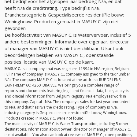
het bedrijf voor het afgelopen jaar bedroeg
N/a
, en dat
heeft
N/a
de creditrating. Type bedrijf is
N/a
.
Branchecategorie is Gespecialiseerde residenti?le bouw;
Woningbouw. Producten gemaakt in MASUY C. zijn niet
gevonden.
De hoofdactiviteit van MASUY C. is Watervervoer, inclusief 5
andere bestemmingen. Informatie over eigenaar, directeur
of manager van MASUY C. is niet beschikbaar. U kunt ook
beoordelingen bekijken van MASUY C., openstaande
posities, locatie van MASUY C. op de kaart.
MASUY C.
is a company, that was registered 1994 in N\A region, Belgium.
Full name of company is MASUY C., company assigned to the tax number
N/a
. The company MASUY C. is located at the address: RUE DE LENS
SAINT-REMY 60; 4260; BRAIVES. We brings you a complete range of
reports and documents featuring legal and financial data, facts, analysis
and official information from Belgium Registry.
N/a
employees work in
this company. Capital -
N/a
. The company's sales for last year amounted
to
N/a
, and that has
N/a
the credit rating. Type of company is
N/a
.
Industry category is Gespecialiseerde residenti?le bouw; Woningbouw.
Products created in MASUY C. were not found.
The main activity of MASUY C. is Water Transportation, including 5 other
destinations. Information about owner, director or manager of MASUY C.
is not available. You also can look at reviews of MASUY C., open positions,