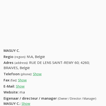
MASUY C.
Regio
:
N\A, België
(region)
Adres
:
RUE DE LENS SAINT-REMY 60; 4260;
(address)
BRAIVES, België
Telefoon
:
Show
19698080 (+32-19698080)
(phone)
Fax
:
Show
+32 (87) 328-38-60
(fax)
E-Mail:
Show
Website:
n\a
Eigenaar / directeur / manager
(Owner / Director / Manager)
MASUY C.
:
Show