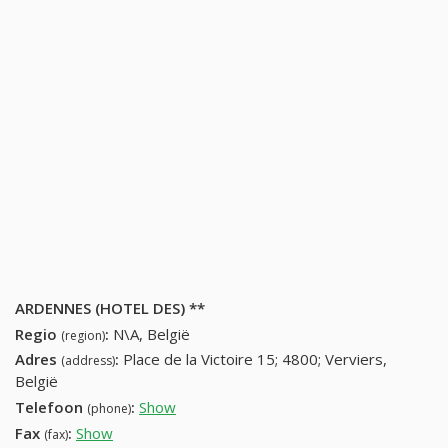
ARDENNES (HOTEL DES) **
Regio
:
N\A, België
(region)
Adres
:
Place de la Victoire 15; 4800; Verviers,
(address)
België
Telefoon
:
Show
087 22 39 25 (+32-087 22 39 25)
(phone)
Fax
:
Show
087 23 17 09 (+32-087 23 17 09)
(fax)