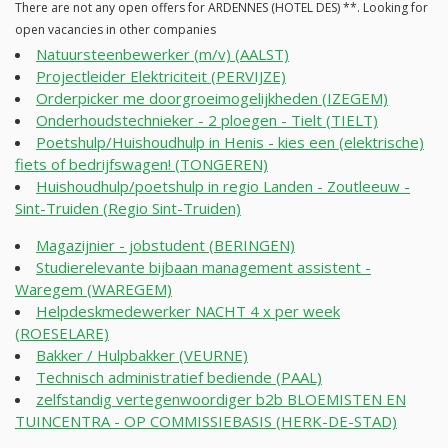
There are not any open offers for ARDENNES (HOTEL DES) **. Looking for
open vacancies in other companies
Natuursteenbewerker (m/v) (AALST)
Projectleider Elektriciteit (PERVIJZE)
Orderpicker me doorgroeimogelijkheden (IZEGEM)
Onderhoudstechnieker - 2 ploegen - Tielt (TIELT)
Poetshulp/Huishoudhulp in Henis - kies een (elektrische)
fiets of bedrijfswagen! (TONGEREN)
Huishoudhulp/poetshulp in regio Landen - Zoutleeuw -
Sint-Truiden (Regio Sint-Truiden)
Magazijnier - jobstudent (BERINGEN)
Studierelevante bijbaan management assistent -
Waregem (WAREGEM)
Helpdeskmedewerker NACHT 4 x per week
(ROESELARE)
Bakker / Hulpbakker (VEURNE)
Technisch administratief bediende (PAAL)
zelfstandig vertegenwoordiger b2b BLOEMISTEN EN
TUINCENTRA - OP COMMISSIEBASIS (HERK-DE-STAD)