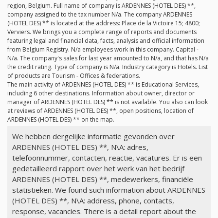
region, Belgium. Full name of company is ARDENNES (HOTEL DES) **,
company assigned to the tax number
N/a
. The company ARDENNES
(HOTEL DES) ** is located at the address: Place de la Victoire 15; 4800;
Verviers. We brings you a complete range of reports and documents
featuring legal and financial data, facts, analysis and official information
from Belgium Registry.
N/a
employees work in this company. Capital -
N/a
. The company's sales for last year amounted to
N/a
, and that has
N/a
the credit rating. Type of company is
N/a
. Industry category is Hotels. List
of products are Tourism - Offices & federations.
The main activity of ARDENNES (HOTEL DES) ** is Educational Services,
including 6 other destinations. Information about owner, director or
manager of ARDENNES (HOTEL DES) ** is not available. You also can look
at reviews of ARDENNES (HOTEL DES) **, open positions, location of
ARDENNES (HOTEL DES) ** on the map.
We hebben dergelijke informatie gevonden over
ARDENNES (HOTEL DES) **, N\A: adres,
telefoonnummer, contacten, reactie, vacatures. Er is een
gedetailleerd rapport over het werk van het bedrijf
ARDENNES (HOTEL DES) **, medewerkers, financiële
statistieken. We found such information about ARDENNES
(HOTEL DES) **, N\A: address, phone, contacts,
response, vacancies. There is a detail report about the