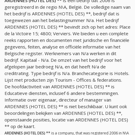
ARDENNES (HOTEL DES) **
is een bedrijf dat 2006 is
geregistreerd in de regio N\A, België. De volledige naam van
het bedrijf is ARDENNES (HOTEL DES) **, bedrijf dat is
toegewezen aan het belastingnummer
N/a
. Het bedrijf
ARDENNES (HOTEL DES) ** bevindt zich op het adres: Place
de la Victoire 15; 4800; Verviers. We bieden u een complete
reeks rapporten en documenten met juridische en financiële
gegevens, feiten, analyse en officiële informatie van het
Belgische register. Werknemers van
N/a
werken in dit
bedrijf. Kapitaal -
N/a
. De omzet van het bedrijf voor het
afgelopen jaar bedroeg
N/a
, en dat heeft
N/a
de
creditrating. Type bedrijf is
N/a
. Branchecategorie is Hotels.
Lijst met producten zijn Tourism - Offices & federations.
De hoofdactiviteit van ARDENNES (HOTEL DES) ** is
Educatieve diensten, inclusief 6 andere bestemmingen.
Informatie over eigenaar, directeur of manager van
ARDENNES (HOTEL DES) ** is niet beschikbaar. U kunt ook
beoordelingen bekijken van ARDENNES (HOTEL DES) **,
openstaande posities, locatie van ARDENNES (HOTEL DES)
** op de kaart.
ARDENNES (HOTEL DES) **
is a company, that was registered 2006 in N\A