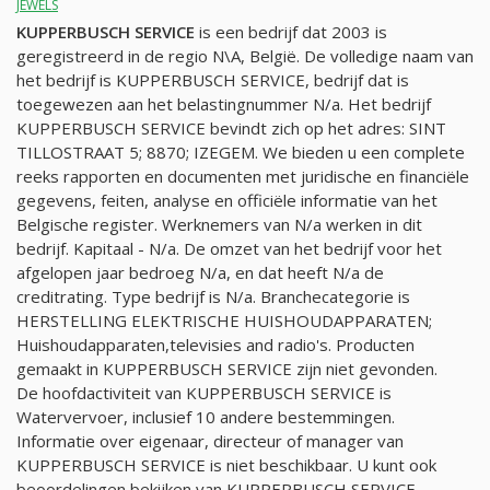
JEWELS
KUPPERBUSCH SERVICE
is een bedrijf dat 2003 is
geregistreerd in de regio N\A, België. De volledige naam van
het bedrijf is KUPPERBUSCH SERVICE, bedrijf dat is
toegewezen aan het belastingnummer
N/a
. Het bedrijf
KUPPERBUSCH SERVICE bevindt zich op het adres: SINT
TILLOSTRAAT 5; 8870; IZEGEM. We bieden u een complete
reeks rapporten en documenten met juridische en financiële
gegevens, feiten, analyse en officiële informatie van het
Belgische register. Werknemers van
N/a
werken in dit
bedrijf. Kapitaal -
N/a
. De omzet van het bedrijf voor het
afgelopen jaar bedroeg
N/a
, en dat heeft
N/a
de
creditrating. Type bedrijf is
N/a
. Branchecategorie is
HERSTELLING ELEKTRISCHE HUISHOUDAPPARATEN;
Huishoudapparaten,televisies and radio's. Producten
gemaakt in KUPPERBUSCH SERVICE zijn niet gevonden.
De hoofdactiviteit van KUPPERBUSCH SERVICE is
Watervervoer, inclusief 10 andere bestemmingen.
Informatie over eigenaar, directeur of manager van
KUPPERBUSCH SERVICE is niet beschikbaar. U kunt ook
beoordelingen bekijken van KUPPERBUSCH SERVICE,