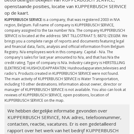
openstaande posities, locatie van KUPPERBUSCH SERVICE
op de kaart.
KUPPERBUSCH SERVICE
is a company, that was registered 2003 in N\A
region, Belgium. Full name of company is KUPPERBUSCH SERVICE,
company assigned to the tax number
N/a
. The company KUPPERBUSCH
SERVICE is located at the address: SINT TILLOSTRAAT 5; 8870; IZEGEM. We
brings you a complete range of reports and documents featuring legal
and financial data, facts, analysis and official information from Belgium
Registry.
N/a
employees work in this company. Capital -
N/a
. The
company's sales for last year amounted to
N/a
, and that has
N/a
the
credit rating. Type of company is
N/a
. Industry category is HERSTELLING
ELEKTRISCHE HUISHOUDAPPARATEN; Huishoudapparaten,televisies and
radio's. Products created in KUPPERBUSCH SERVICE were not found.
The main activity of KUPPERBUSCH SERVICE is Water Transportation,
including 10 other destinations. Information about owner, director or
manager of KUPPERBUSCH SERVICE is not available. You also can look at
reviews of KUPPERBUSCH SERVICE, open positions, location of
KUPPERBUSCH SERVICE on the map.
We hebben dergelijke informatie gevonden over
KUPPERBUSCH SERVICE, N\A: adres, telefoonnummer,
contacten, reactie, vacatures. Er is een gedetailleerd
rapport over het werk van het bedrijf KUPPERBUSCH