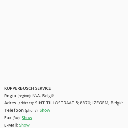
KUPPERBUSCH SERVICE
Regio
:
N\A, België
(region)
Adres
:
SINT TILLOSTRAAT 5; 8870; IZEGEM, België
(address)
Telefoon
:
Show
51315465 (+32-51315465)
(phone)
Fax
:
Show
+32 (60) 265-56-56
(fax)
E-Mail:
Show