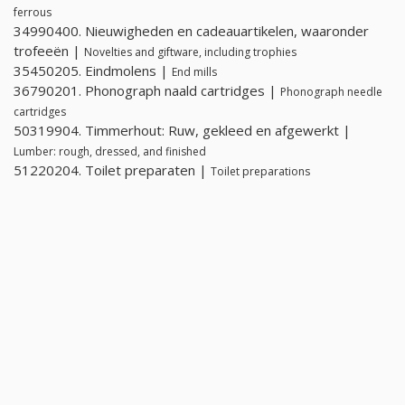
ferrous
34990400. Nieuwigheden en cadeauartikelen, waaronder
trofeeën |
Novelties and giftware, including trophies
35450205. Eindmolens |
End mills
36790201. Phonograph naald cartridges |
Phonograph needle
cartridges
50319904. Timmerhout: Ruw, gekleed en afgewerkt |
Lumber: rough, dressed, and finished
51220204. Toilet preparaten |
Toilet preparations