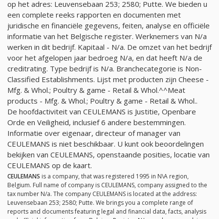
op het adres: Leuvensebaan 253; 2580; Putte. We bieden u
een complete reeks rapporten en documenten met
juridische en financiële gegevens, feiten, analyse en officiële
informatie van het Belgische register. Werknemers van
N/a
werken in dit bedrijf. Kapitaal -
N/a
. De omzet van het bedrijf
voor het afgelopen jaar bedroeg
N/a
, en dat heeft
N/a
de
creditrating. Type bedrijf is
N/a
. Branchecategorie is Non-
Classified Establishments. Lijst met producten zijn Cheese -
Mfg. & Whol.; Poultry & game - Retail & Whol.^^Meat
products - Mfg. & Whol.; Poultry & game - Retail & Whol..
De hoofdactiviteit van CEULEMANS is Justitie, Openbare
Orde en Veiligheid, inclusief 6 andere bestemmingen.
Informatie over eigenaar, directeur of manager van
CEULEMANS is niet beschikbaar. U kunt ook beoordelingen
bekijken van CEULEMANS, openstaande posities, locatie van
CEULEMANS op de kaart.
CEULEMANS
is a company, that was registered 1995 in N\A region,
Belgium. Full name of company is CEULEMANS, company assigned to the
tax number
N/a
. The company CEULEMANS is located at the address:
Leuvensebaan 253; 2580; Putte. We brings you a complete range of
reports and documents featuring legal and financial data, facts, analysis