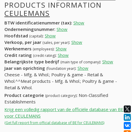
PRODUCTS INFORMATION
CEULEMANS
BTW identificatienummer (tax):
Show
Ondernemingsnummer:
Show
Hoofdstad
:
Show
(capital)
Verkoop, per jaar
:
Show
(sales, per year)
Werknemers
:
Show
(employees)
Credit rating
:
Show
(credit rating)
Belangrijkste type bedrijf
:
Show
(main type of company)
Jaar van oprichting
:
Show
(foundation year)
Cheese - Mfg. & Whol.; Poultry & game - Retail &
Whol.^^Meat products - Mfg. & Whol.; Poultry & game -
Retail & Whol.
Product categorie
:
Non-Classified
(product category)
Establishments
Krijg een volledig rapport van de officiële database van BE
voor CEULEMANS
(Get full report from official database of BE for CEULEMANS)