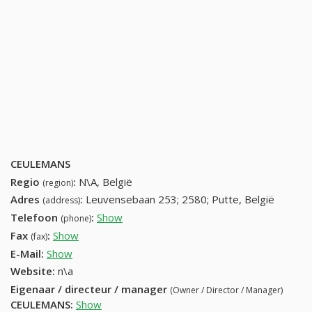
CEULEMANS
Regio
:
N\A, België
(region)
Adres
:
Leuvensebaan 253; 2580; Putte, België
(address)
Telefoon
:
Show
015 23 34 40 (+32-015 23 34 40)
(phone)
Fax
:
Show
015 73 06 49 (+32-015 73 06 49)
(fax)
E-Mail:
Show
Website:
n\a
Eigenaar / directeur / manager
(Owner / Director / Manager)
CEULEMANS
:
Show