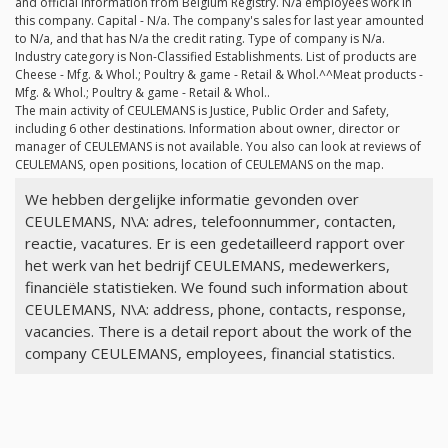
and official information from Belgium Registry.
N/a
employees work in
this company. Capital -
N/a
. The company's sales for last year amounted
to
N/a
, and that has
N/a
the credit rating. Type of company is
N/a
.
Industry category is Non-Classified Establishments. List of products are
Cheese - Mfg. & Whol.; Poultry & game - Retail & Whol.^^Meat products -
Mfg. & Whol.; Poultry & game - Retail & Whol..
The main activity of CEULEMANS is Justice, Public Order and Safety,
including 6 other destinations. Information about owner, director or
manager of CEULEMANS is not available. You also can look at reviews of
CEULEMANS, open positions, location of CEULEMANS on the map.
We hebben dergelijke informatie gevonden over
CEULEMANS, N\A: adres, telefoonnummer, contacten,
reactie, vacatures. Er is een gedetailleerd rapport over
het werk van het bedrijf CEULEMANS, medewerkers,
financiële statistieken. We found such information about
CEULEMANS, N\A: address, phone, contacts, response,
vacancies. There is a detail report about the work of the
company CEULEMANS, employees, financial statistics.