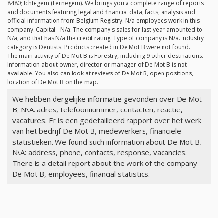
8480; Ichtegem (Eernegem). We brings you a complete range of reports
and documents featuring legal and financial data, facts, analysis and
official information from Belgium Registry.
N/a
employees work in this
company. Capital -
N/a
. The company's sales for last year amounted to
N/a
, and that has
N/a
the credit rating. Type of company is
N/a
. Industry
category is Dentists. Products created in De Mot B were not found.
The main activity of De Mot B is Forestry, including 9 other destinations.
Information about owner, director or manager of De Mot B is not
available. You also can look at reviews of De Mot B, open positions,
location of De Mot B on the map.
We hebben dergelijke informatie gevonden over De Mot
B, N\A: adres, telefoonnummer, contacten, reactie,
vacatures. Er is een gedetailleerd rapport over het werk
van het bedrijf De Mot B, medewerkers, financiële
statistieken. We found such information about De Mot B,
N\A: address, phone, contacts, response, vacancies.
There is a detail report about the work of the company
De Mot B, employees, financial statistics.