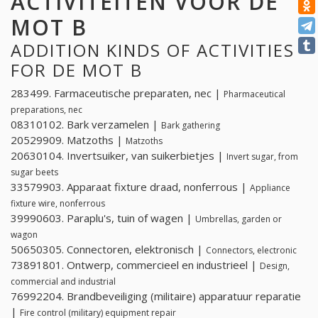
ACTIVITEITEN VOOR DE
MOT B
ADDITION KINDS OF ACTIVITIES
FOR DE MOT B
283499. Farmaceutische preparaten, nec |
Pharmaceutical
preparations, nec
08310102. Bark verzamelen |
Bark gathering
20529909. Matzoths |
Matzoths
20630104. Invertsuiker, van suikerbietjes |
Invert sugar, from
sugar beets
33579903. Apparaat fixture draad, nonferrous |
Appliance
fixture wire, nonferrous
39990603. Paraplu's, tuin of wagen |
Umbrellas, garden or
wagon
50650305. Connectoren, elektronisch |
Connectors, electronic
73891801. Ontwerp, commercieel en industrieel |
Design,
commercial and industrial
76992204. Brandbeveiliging (militaire) apparatuur reparatie
|
Fire control (military) equipment repair