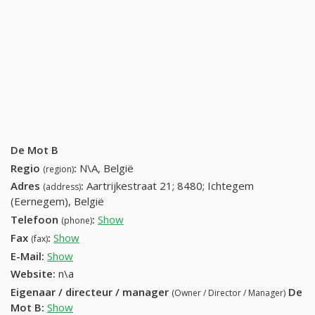
De Mot B
Regio
:
N\A, België
(region)
Adres
:
Aartrijkestraat 21; 8480; Ichtegem
(address)
(Eernegem), België
Telefoon
:
Show
059 29 92 09 (+32-059 29 92 09)
(phone)
Fax
:
Show
+32 (12) 647-88-81
(fax)
E-Mail:
Show
Website:
n\a
Eigenaar / directeur / manager
De
(Owner / Director / Manager)
Mot B
:
Show