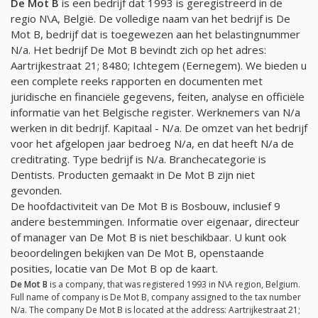
De Mot B
is een bedrijf dat 1993 is geregistreerd in de
regio N\A, België. De volledige naam van het bedrijf is De
Mot B, bedrijf dat is toegewezen aan het belastingnummer
N/a
. Het bedrijf De Mot B bevindt zich op het adres:
Aartrijkestraat 21; 8480; Ichtegem (Eernegem). We bieden u
een complete reeks rapporten en documenten met
juridische en financiële gegevens, feiten, analyse en officiële
informatie van het Belgische register. Werknemers van
N/a
werken in dit bedrijf. Kapitaal -
N/a
. De omzet van het bedrijf
voor het afgelopen jaar bedroeg
N/a
, en dat heeft
N/a
de
creditrating. Type bedrijf is
N/a
. Branchecategorie is
Dentists. Producten gemaakt in De Mot B zijn niet
gevonden.
De hoofdactiviteit van De Mot B is Bosbouw, inclusief 9
andere bestemmingen. Informatie over eigenaar, directeur
of manager van De Mot B is niet beschikbaar. U kunt ook
beoordelingen bekijken van De Mot B, openstaande
posities, locatie van De Mot B op de kaart.
De Mot B
is a company, that was registered 1993 in N\A region, Belgium.
Full name of company is De Mot B, company assigned to the tax number
N/a
. The company De Mot B is located at the address: Aartrijkestraat 21;