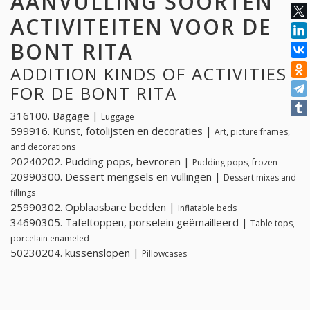
AANVULLING SOORTEN
ACTIVITEITEN VOOR DE
BONT RITA
ADDITION KINDS OF ACTIVITIES
FOR DE BONT RITA
316100. Bagage |
Luggage
599916. Kunst, fotolijsten en decoraties |
Art, picture frames,
and decorations
20240202. Pudding pops, bevroren |
Pudding pops, frozen
20990300. Dessert mengsels en vullingen |
Dessert mixes and
fillings
25990302. Opblaasbare bedden |
Inflatable beds
34690305. Tafeltoppen, porselein geëmailleerd |
Table tops,
porcelain enameled
50230204. kussenslopen |
Pillowcases