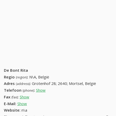
De Bont Rita
Regio
:
N\A, België
(region)
Adres
:
Grotenhof 28; 2640; Mortsel, België
(address)
Telefoon
:
Show
03 449 83 74 (+32-03 449 83 74)
(phone)
Fax
:
Show
+32 (69) 708-45-64
(fax)
E-Mail:
Show
Website:
n\a