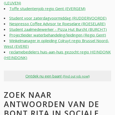
(LEUVEN)
Toffe studentenjob regio Gent (EVERGEM)
Student voor zaterdagvoormiddag (RUDDERVOORDE)
Nespresso Coffee Advisor te Roeselare (ROESELARE)
Student zaalmedewerker - Pizza Hut Burcht (BURCHT)
Projectleider waterbehandeling/leidingen (Regio Gent)
Winkelmanager in opleiding Colruyt regio Brussel Noord-
West (EVERE)
reclamebedelers huis-aan-huis gezocht regio HEINDONK
(HEINDONK)
Ontdek nu een baan!
(Find out job now!)
ZOEK NAAR
ANTWOORDEN VAN DE
BONT RITA IN SOCIALE