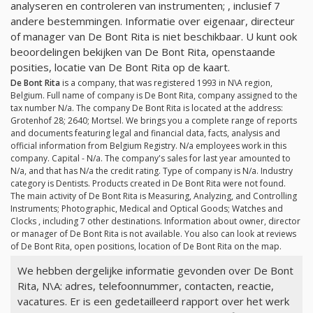
analyseren en controleren van instrumenten; , inclusief 7
andere bestemmingen. Informatie over eigenaar, directeur
of manager van De Bont Rita is niet beschikbaar. U kunt ook
beoordelingen bekijken van De Bont Rita, openstaande
posities, locatie van De Bont Rita op de kaart.
De Bont Rita
is a company, that was registered 1993 in N\A region,
Belgium. Full name of company is De Bont Rita, company assigned to the
tax number
N/a
. The company De Bont Rita is located at the address:
Grotenhof 28; 2640; Mortsel. We brings you a complete range of reports
and documents featuring legal and financial data, facts, analysis and
official information from Belgium Registry.
N/a
employees work in this
company. Capital -
N/a
. The company's sales for last year amounted to
N/a
, and that has
N/a
the credit rating. Type of company is
N/a
. Industry
category is Dentists. Products created in De Bont Rita were not found.
The main activity of De Bont Rita is Measuring, Analyzing, and Controlling
Instruments; Photographic, Medical and Optical Goods; Watches and
Clocks , including 7 other destinations. Information about owner, director
or manager of De Bont Rita is not available. You also can look at reviews
of De Bont Rita, open positions, location of De Bont Rita on the map.
We hebben dergelijke informatie gevonden over De Bont
Rita, N\A: adres, telefoonnummer, contacten, reactie,
vacatures. Er is een gedetailleerd rapport over het werk