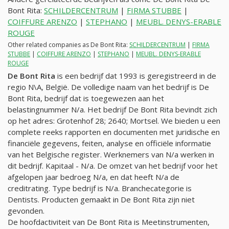
Bont Rita:
SCHILDERCENTRUM
|
FIRMA STUBBE
|
COIFFURE ARENZO
|
STEPHANO
|
MEUBL. DENYS-ERABLE
ROUGE
Other related companies as De Bont Rita:
SCHILDERCENTRUM
|
FIRMA
STUBBE
|
COIFFURE ARENZO
|
STEPHANO
|
MEUBL. DENYS-ERABLE
ROUGE
De Bont Rita
is een bedrijf dat 1993 is geregistreerd in de
regio N\A, België. De volledige naam van het bedrijf is De
Bont Rita, bedrijf dat is toegewezen aan het
belastingnummer
N/a
. Het bedrijf De Bont Rita bevindt zich
op het adres: Grotenhof 28; 2640; Mortsel. We bieden u een
complete reeks rapporten en documenten met juridische en
financiële gegevens, feiten, analyse en officiële informatie
van het Belgische register. Werknemers van
N/a
werken in
dit bedrijf. Kapitaal -
N/a
. De omzet van het bedrijf voor het
afgelopen jaar bedroeg
N/a
, en dat heeft
N/a
de
creditrating. Type bedrijf is
N/a
. Branchecategorie is
Dentists. Producten gemaakt in De Bont Rita zijn niet
gevonden.
De hoofdactiviteit van De Bont Rita is Meetinstrumenten,