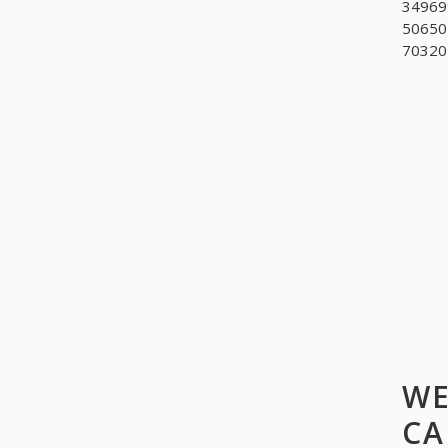
349699
50650
70320
WE
CA