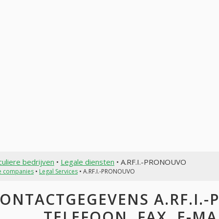
culiere bedrijven
•
Legale diensten
• A.RF.I.-PRONOUVO
te companies
•
Legal Services
• A.RF.I.-PRONOUVO
ONTACTGEGEVENS A.RF.I.-
TELEFOON, FAX, E-MAI