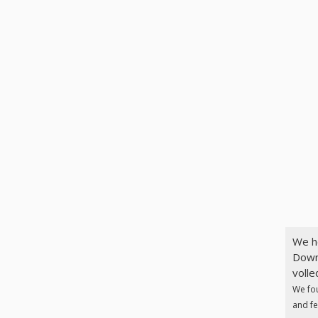
We h
Down
volle
We fo
and fe