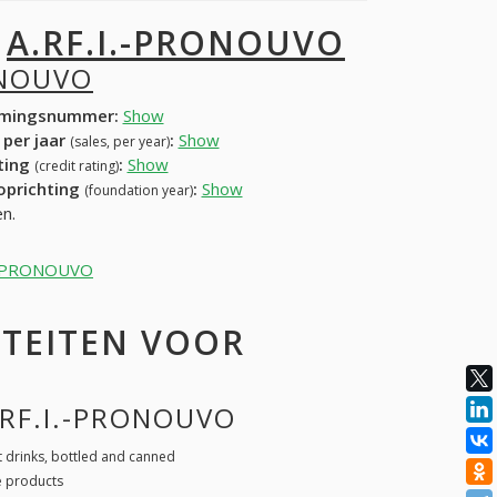
I
A.RF.I.-PRONOUVO
ONOUVO
mingsnummer:
Show
 per jaar
:
Show
(sales, per year)
ating
:
Show
(credit rating)
 oprichting
:
Show
(foundation year)
n.
.I.-PRONOUVO
ITEITEN VOOR
.RF.I.-PRONOUVO
 drinks, bottled and canned
e products