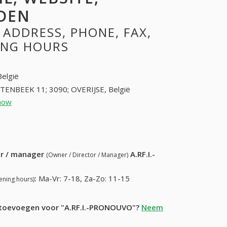
DEN
 ADDRESS, PHONE, FAX,
NING HOURS
België
TENBEEK 11; 3090; OVERIJSE, België
how
26882614 (+32-26882614)
15) 871-79-25
ur / manager
A.RF.I.-
(Owner / Director / Manager)
:
Ma-Vr: 7-18, Za-Zo: 11-15
ening hours)
e toevoegen voor "A.RF.I.-PRONOUVO"?
Neem