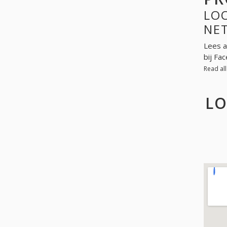
LOO
NE
Lees a
bij Fa
Read al
LO