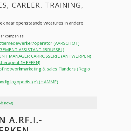
ES, CAREER, TRAINING,
ek naar openstaande vacatures in andere
ther companies
ctiemedewerker/operator (AARSCHOT)
EMENT ASSISTANT (BRUSSEL)
UNT MANAGER CARROSSERIE (ANTWERPEN)
 therapeut (HEFFEN)
f networkmarketing & sales Flanders (Regio
andig logopedist(e) (HAMME)
ob now!)
A.RF.I.-
ERKEN