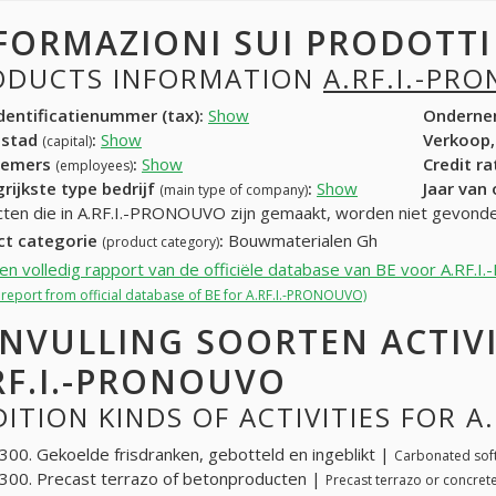
FORMAZIONI SUI PRODOTT
ODUCTS INFORMATION
A.RF.I.-PR
entificatienummer (tax):
Show
Onderne
dstad
:
Show
Verkoop,
(capital)
nemers
:
Show
Credit r
(employees)
rijkste type bedrijf
:
Show
Jaar van
(main type of company)
ten die in A.RF.I.-PRONOUVO zijn gemaakt, worden niet gevonde
ct categorie
:
Bouwmaterialen Gh
(product category)
een volledig rapport van de officiële database van BE voor A.RF
l report from official database of BE for A.RF.I.-PRONOUVO)
NVULLING SOORTEN ACTIV
RF.I.-PRONOUVO
ITION KINDS OF ACTIVITIES FOR A
00. Gekoelde frisdranken, gebotteld en ingeblikt |
Carbonated soft
00. Precast terrazo of betonproducten |
Precast terrazo or concret