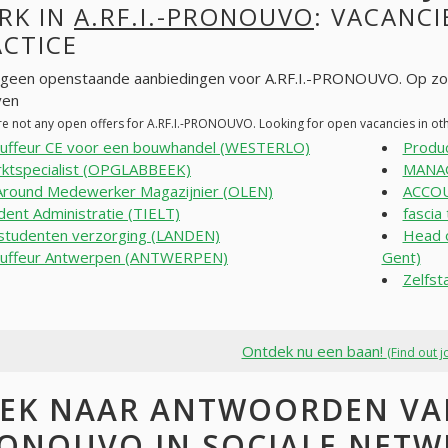
RK IN
A.RF.I.-PRONOUVO
: VACANCI
ACTICE
n geen openstaande aanbiedingen voor A.RF.I.-PRONOUVO. Op zo
ven
re not any open offers for A.RF.I.-PRONOUVO. Looking for open vacancies in o
uffeur CE voor een bouwhandel (WESTERLO)
Produ
ktspecialist (OPGLABBEEK)
MANAG
 Around Medewerker Magazijnier (OLEN)
ACCO
dent Administratie (TIELT)
fascia
studenten verzorging (LANDEN)
Head o
uffeur Antwerpen (ANTWERPEN)
Gent)
Zelfst
Ontdek nu een baan!
(Find out j
EK NAAR ANTWOORDEN VAN 
ONOUVO IN SOCIALE NETW