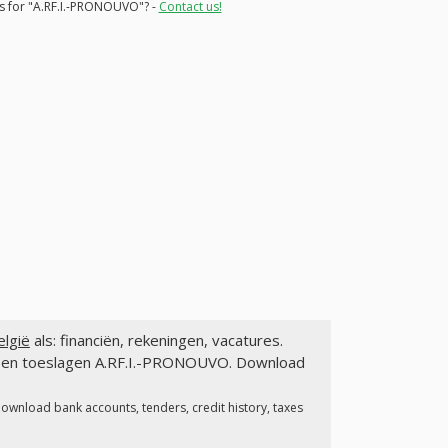
ns for "A.RF.I.-PRONOUVO"? -
Contact us!
lgië
als: financiën, rekeningen, vacatures.
en en toeslagen A.RF.I.-PRONOUVO. Download
Download bank accounts, tenders, credit history, taxes