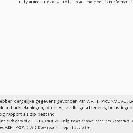
Did you find errors or would like to add more details in informatio
ebben dergelijke gegevens gevonden van
A.RF.I.-PRONOUVO, Be
load bankrekeningen, offertes, kredietgeschiedenis, belasting
dig rapport als zip-bestand.
und such data of
A.RF.I.-PRONOUVO, Belgium
as: finance, accounts, vacancies. 
es A.RF.I.-PRONOUVO. Download full report as zip-file.