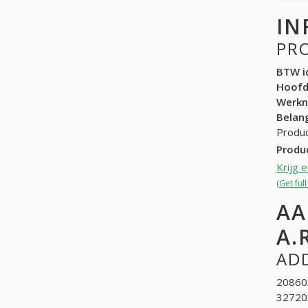
IN
PR
BTW id
Hoof
Werk
Belang
Produc
Produ
Krijg 
(Get ful
AA
A.
ADD
208603
327203