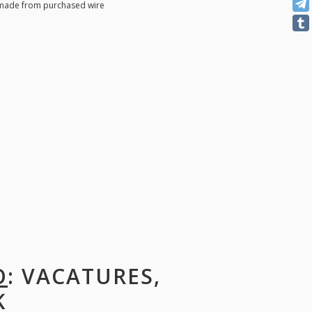
 made from purchased wire
O
: VACATURES,
K