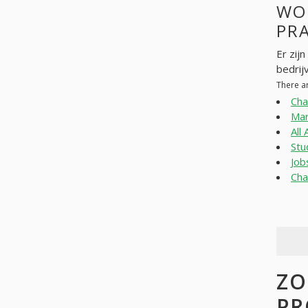
WO
PR
Er zij
bedrij
There a
Cha
Mar
All
Stu
Job
Cha
ZO
PR