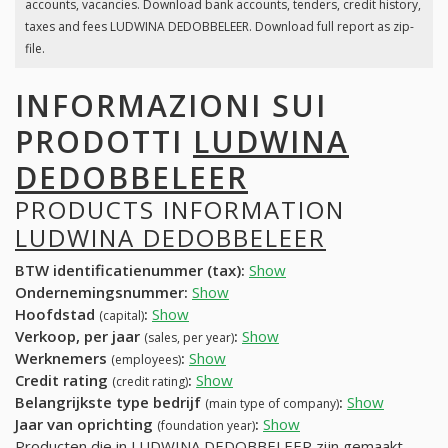
accounts, vacancies. Download bank accounts, tenders, credit history,
taxes and fees LUDWINA DEDOBBELEER. Download full report as zip-
file.
INFORMAZIONI SUI
PRODOTTI
LUDWINA
DEDOBBELEER
PRODUCTS INFORMATION
LUDWINA DEDOBBELEER
BTW identificatienummer (tax):
Show
Ondernemingsnummer:
Show
Hoofdstad
:
Show
(capital)
Verkoop, per jaar
:
Show
(sales, per year)
Werknemers
:
Show
(employees)
Credit rating
:
Show
(credit rating)
Belangrijkste type bedrijf
:
Show
(main type of company)
Jaar van oprichting
:
Show
(foundation year)
Producten die in LUDWINA DEDOBBELEER zijn gemaakt,