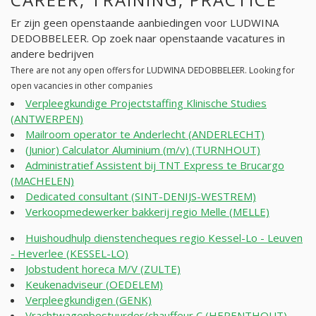
Er zijn geen openstaande aanbiedingen voor LUDWINA
DEDOBBELEER. Op zoek naar openstaande vacatures in
andere bedrijven
There are not any open offers for LUDWINA DEDOBBELEER. Looking for
open vacancies in other companies
Verpleegkundige Projectstaffing Klinische Studies
(ANTWERPEN)
Mailroom operator te Anderlecht (ANDERLECHT)
(Junior) Calculator Aluminium (m/v) (TURNHOUT)
Administratief Assistent bij TNT Express te Brucargo
(MACHELEN)
Dedicated consultant (SINT-DENIJS-WESTREM)
Verkoopmedewerker bakkerij regio Melle (MELLE)
Huishoudhulp dienstencheques regio Kessel-Lo - Leuven
- Heverlee (KESSEL-LO)
Jobstudent horeca M/V (ZULTE)
Keukenadviseur (OEDELEM)
Verpleegkundigen (GENK)
Vrachtwagenbestuurder/chauffeur C (HERENTHOUT)