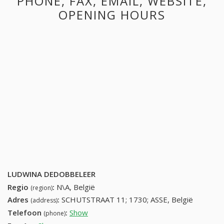
PHONE, FAX, EMAIL, WEBSITE,
OPENING HOURS
LUDWINA DEDOBBELEER
Regio
:
N\A, België
(region)
Adres
:
SCHUTSTRAAT 11; 1730; ASSE, België
(address)
Telefoon
:
Show
24528264 (+32-24528264)
(phone)