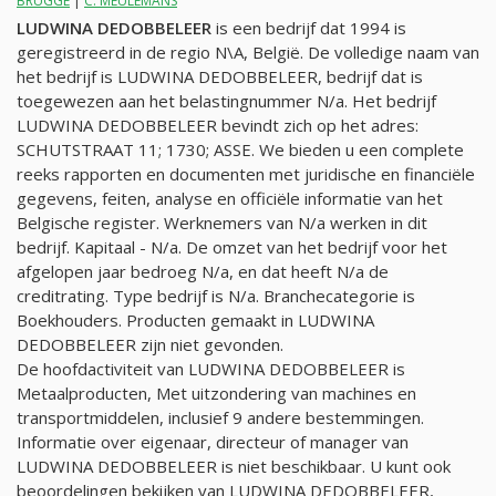
BRUGGE
|
C. MEULEMANS
LUDWINA DEDOBBELEER
is een bedrijf dat 1994 is
geregistreerd in de regio N\A, België. De volledige naam van
het bedrijf is LUDWINA DEDOBBELEER, bedrijf dat is
toegewezen aan het belastingnummer
N/a
. Het bedrijf
LUDWINA DEDOBBELEER bevindt zich op het adres:
SCHUTSTRAAT 11; 1730; ASSE. We bieden u een complete
reeks rapporten en documenten met juridische en financiële
gegevens, feiten, analyse en officiële informatie van het
Belgische register. Werknemers van
N/a
werken in dit
bedrijf. Kapitaal -
N/a
. De omzet van het bedrijf voor het
afgelopen jaar bedroeg
N/a
, en dat heeft
N/a
de
creditrating. Type bedrijf is
N/a
. Branchecategorie is
Boekhouders. Producten gemaakt in LUDWINA
DEDOBBELEER zijn niet gevonden.
De hoofdactiviteit van LUDWINA DEDOBBELEER is
Metaalproducten, Met uitzondering van machines en
transportmiddelen, inclusief 9 andere bestemmingen.
Informatie over eigenaar, directeur of manager van
LUDWINA DEDOBBELEER is niet beschikbaar. U kunt ook
beoordelingen bekijken van LUDWINA DEDOBBELEER,