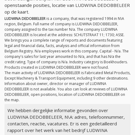
openstaande posities, locatie van LUDWINA DEDOBBELEER
op de kaart.
LUDWINA DEDOBBELEER
is a company, that was registered 1994 in N\A
region, Belgium. Full name of company is LUDWINA DEDOBBELEER,
company assigned to the tax number
N/a
. The company LUDWINA
DEDOBBELEER is located at the address: SCHUTSTRAAT 11; 1730; ASSE.
We brings you a complete range of reports and documents featuring
legal and financial data, facts, analysis and official information from
Belgium Registry.
N/a
employees work in this company. Capital -
N/a
. The
company's sales for last year amounted to
N/a
, and that has
N/a
the
credit rating. Type of company is
N/a
. Industry category is Boekhouders.
Products created in LUDWINA DEDOBBELEER were not found.
The main activity of LUDWINA DEDOBBELEER is Fabricated Metal Products,
Except Machinery & Transport Equipment, including 9 other destinations.
Information about owner, director or manager of LUDWINA
DEDOBBELEER is not available. You also can look at reviews of LUDWINA
DEDOBBELEER, open positions, location of LUDWINA DEDOBBELEER on
the map.
We hebben dergelijke informatie gevonden over
LUDWINA DEDOBBELEER, N\A: adres, telefoonnummer,
contacten, reactie, vacatures. Er is een gedetailleerd
rapport over het werk van het bedrijf LUDWINA