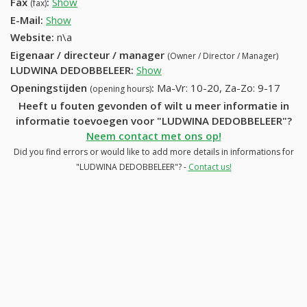
Fax
:
Show
+32 (55) 462-82-37
(fax)
E-Mail:
Show
Website:
n\a
Eigenaar / directeur / manager
(Owner / Director / Manager)
LUDWINA DEDOBBELEER
:
Show
Openingstijden
:
Ma-Vr: 10-20, Za-Zo: 9-17
(opening hours)
Heeft u fouten gevonden of wilt u meer informatie in
informatie toevoegen voor "LUDWINA DEDOBBELEER"?
Neem contact met ons op!
Did you find errors or would like to add more details in informations for
"LUDWINA DEDOBBELEER"? -
Contact us!