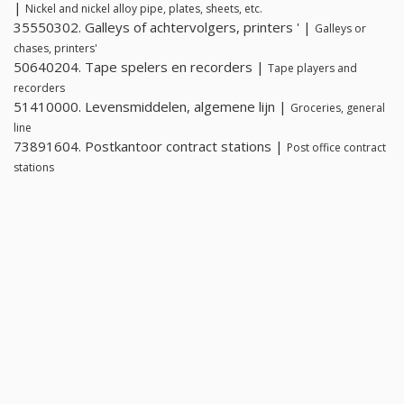
|
Nickel and nickel alloy pipe, plates, sheets, etc.
35550302. Galleys of achtervolgers, printers ' |
Galleys or
chases, printers'
50640204. Tape spelers en recorders |
Tape players and
recorders
51410000. Levensmiddelen, algemene lijn |
Groceries, general
line
73891604. Postkantoor contract stations |
Post office contract
stations