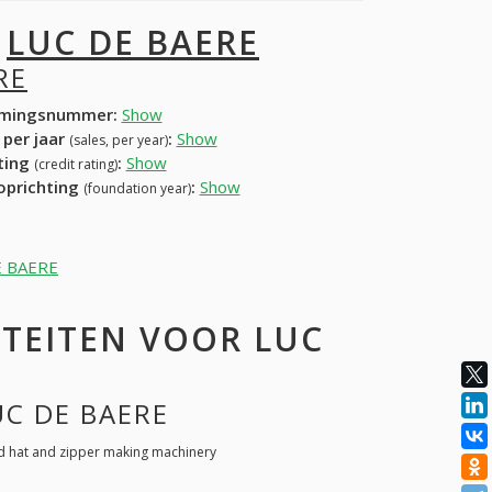
I
LUC DE BAERE
RE
mingsnummer:
Show
 per jaar
:
Show
(sales, per year)
ating
:
Show
(credit rating)
 oprichting
:
Show
(foundation year)
DE BAERE
TEITEN VOOR LUC
UC DE BAERE
d hat and zipper making machinery