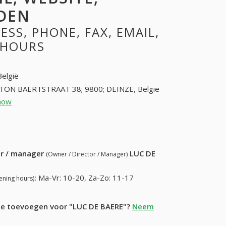
DEN
SS, PHONE, FAX, EMAIL,
 HOURS
België
TON BAERTSTRAAT 38; 9800; DEINZE, België
how
92820260 (+32-92820260)
61) 666-64-50
ur / manager
LUC DE
(Owner / Director / Manager)
:
Ma-Vr: 10-20, Za-Zo: 11-17
ening hours)
tie toevoegen voor "LUC DE BAERE"?
Neem