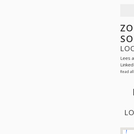
ZO
SO
LOO
Lees a
Linked
Read al
LO