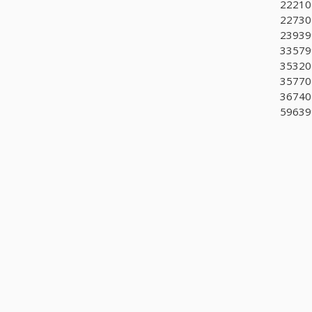
22210
227301
239399
335799
353201
357701
367401
596399