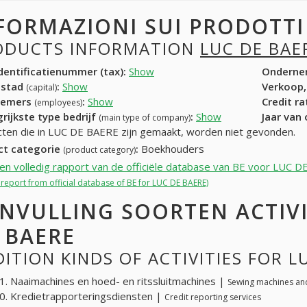
FORMAZIONI SUI PRODOTT
ODUCTS INFORMATION
LUC DE BAE
entificatienummer (tax):
Show
Onderne
dstad
:
Show
Verkoop,
(capital)
nemers
:
Show
Credit r
(employees)
rijkste type bedrijf
:
Show
Jaar van
(main type of company)
ten die in LUC DE BAERE zijn gemaakt, worden niet gevonden.
ct categorie
:
Boekhouders
(product category)
een volledig rapport van de officiële database van BE voor LUC 
l report from official database of BE for LUC DE BAERE)
NVULLING SOORTEN ACTIVI
 BAERE
ITION KINDS OF ACTIVITIES FOR L
. Naaimachines en hoed- en ritssluitmachines |
Sewing machines an
. Kredietrapporteringsdiensten |
Credit reporting services