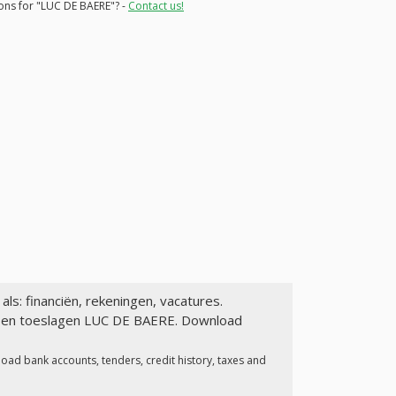
ions for "LUC DE BAERE"? -
Contact us!
als: financiën, rekeningen, vacatures.
en en toeslagen LUC DE BAERE. Download
oad bank accounts, tenders, credit history, taxes and