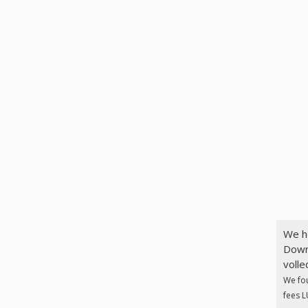
We h
Down
volle
We fo
fees L