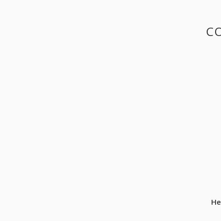
CO
He