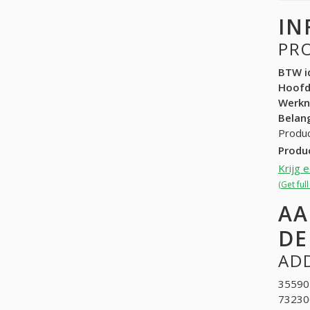
IN
PR
BTW id
Hoof
Werk
Belang
Produc
Produ
Krijg 
(Get ful
AA
DE
ADD
355901
732300