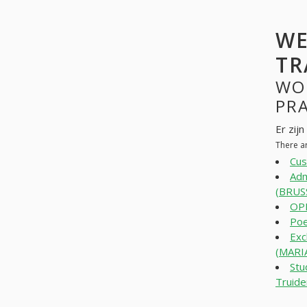
WE
TR
WO
PR
Er zij
There a
Cus
Adm
(BRUS
OP
Poe
Exc
(MARI
Stu
Truide