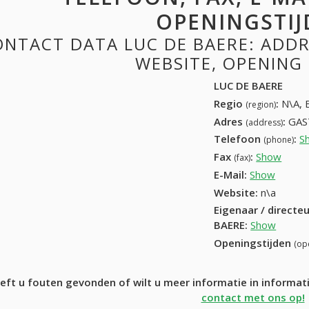
OPENINGSTIJ
NTACT DATA LUC DE BAERE: ADDRE
WEBSITE, OPENING
LUC DE BAERE
Regio
:
N\A, 
(region)
Adres
:
GAS
(address)
Telefoon
:
S
(phone)
Fax
:
Show
+32 (
(fax)
E-Mail:
Show
Website:
n\a
Eigenaar / directe
BAERE
:
Show
Openingstijden
(op
eft u fouten gevonden of wilt u meer informatie in informa
contact met ons op!