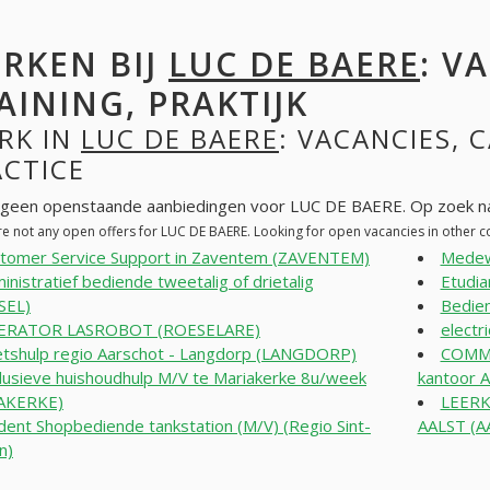
RKEN BIJ
LUC DE BAERE
: V
AINING, PRAKTIJK
RK IN
LUC DE BAERE
: VACANCIES, 
ACTICE
n geen openstaande aanbiedingen voor LUC DE BAERE. Op zoek na
re not any open offers for LUC DE BAERE. Looking for open vacancies in other
tomer Service Support in Zaventem (ZAVENTEM)
Medew
inistratief bediende tweetalig of drietalig
Etudia
SEL)
Bedie
ERATOR LASROBOT (ROESELARE)
elect
tshulp regio Aarschot - Langdorp (LANGDORP)
COMM
lusieve huishoudhulp M/V te Mariakerke 8u/week
kantoor
AKERKE)
LEERK
dent Shopbediende tankstation (M/V) (Regio Sint-
AALST (A
n)