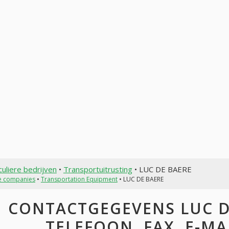
culiere bedrijven
•
Transportuitrusting
• LUC DE BAERE
te companies
•
Transportation Equipment
• LUC DE BAERE
CONTACTGEGEVENS LUC DE
TELEFOON, FAX, E-MAI