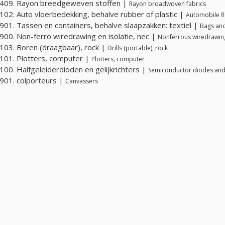
409. Rayon breedgeweven stoffen |
Rayon broadwoven fabrics
02. Auto vloerbedekking, behalve rubber of plastic |
Automobile fl
01. Tassen en containers, behalve slaapzakken: textiel |
Bags and
00. Non-ferro wiredrawing en isolatie, nec |
Nonferrous wiredrawing
03. Boren (draagbaar), rock |
Drills (portable), rock
01. Plotters, computer |
Plotters, computer
00. Halfgeleiderdioden en gelijkrichters |
Semiconductor diodes and 
01. colporteurs |
Canvassers