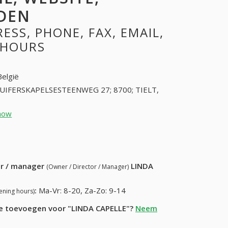
DEN
SS, PHONE, FAX, EMAIL,
 HOURS
België
UIFERSKAPELSESTEENWEG 27; 8700; TIELT,
how
51409666 (+32-51409666)
56) 949-94-54
ur / manager
LINDA
(Owner / Director / Manager)
:
Ma-Vr: 8-20, Za-Zo: 9-14
ening hours)
tie toevoegen voor "LINDA CAPELLE"?
Neem