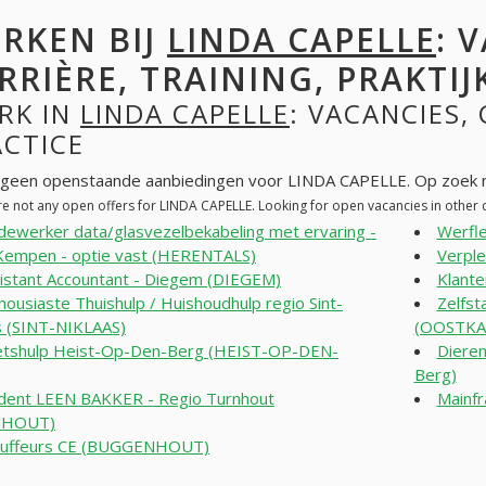
RKEN BIJ
LINDA CAPELLE
: 
RRIÈRE, TRAINING, PRAKTIJ
RK IN
LINDA CAPELLE
: VACANCIES,
ACTICE
n geen openstaande aanbiedingen voor LINDA CAPELLE. Op zoek n
re not any open offers for LINDA CAPELLE. Looking for open vacancies in othe
ewerker data/glasvezelbekabeling met ervaring -
Werfle
Kempen - optie vast (HERENTALS)
Verpl
istant Accountant - Diegem (DIEGEM)
Klante
housiaste Thuishulp / Huishoudhulp regio Sint-
Zelfs
s (SINT-NIKLAAS)
(OOSTKA
tshulp Heist-Op-Den-Berg (HEIST-OP-DEN-
Dieren
Berg)
dent LEEN BAKKER - Regio Turnhout
Mainf
NHOUT)
auffeurs CE (BUGGENHOUT)