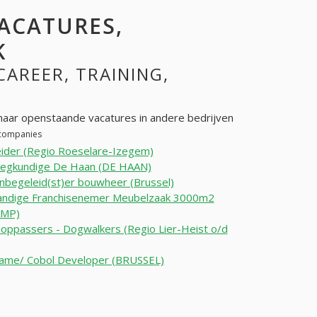
VACATURES,
K
 CAREER, TRAINING,
aar openstaande vacatures in andere bedrijven
r companies
ider (Regio Roeselare-Izegem)
eegkundige De Haan (DE HAAN)
nbegeleid(st)er bouwheer (Brussel)
tandige Franchisenemer Meubelzaak 3000m2
MP)
oppassers - Dogwalkers (Regio Lier-Heist o/d
rame/ Cobol Developer (BRUSSEL)