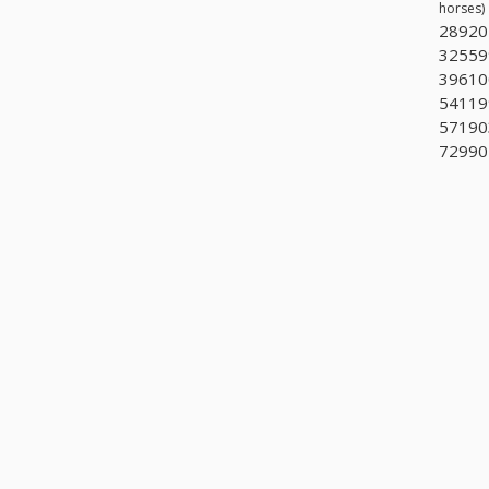
horses)
289202
325599
39610
541199
57190
72990