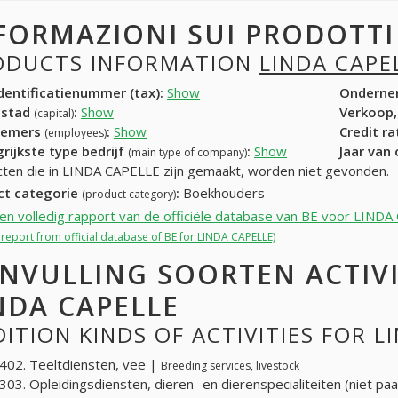
FORMAZIONI SUI PRODOTT
ODUCTS INFORMATION
LINDA CAPE
entificatienummer (tax):
Show
Onderne
dstad
:
Show
Verkoop,
(capital)
nemers
:
Show
Credit r
(employees)
rijkste type bedrijf
:
Show
Jaar van
(main type of company)
ten die in LINDA CAPELLE zijn gemaakt, worden niet gevonden.
ct categorie
:
Boekhouders
(product category)
een volledig rapport van de officiële database van BE voor LIND
l report from official database of BE for LINDA CAPELLE)
NVULLING SOORTEN ACTIV
NDA CAPELLE
ITION KINDS OF ACTIVITIES FOR L
02. Teeltdiensten, vee |
Breeding services, livestock
03. Opleidingsdiensten, dieren- en dierenspecialiteiten (niet pa