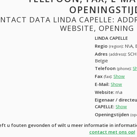
OPENINGSTIJ
NTACT DATA LINDA CAPELLE: ADDRE
WEBSITE, OPENING
LINDA CAPELLE
Regio
:
N\A, 
(region)
Adres
:
SCH
(address)
België
Telefoon
:
S
(phone)
Fax
:
Show
+32 (
(fax)
E-Mail:
Show
Website:
n\a
Eigenaar / directe
CAPELLE
:
Show
Openingstijden
(op
ft u fouten gevonden of wilt u meer informatie in informa
contact met ons op!