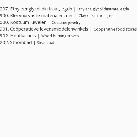
07. Ethyleenglycol dinitraat, egdn |
Ethylene glycol dinitrate, egdn
00. Klei vuurvaste materialen, nec |
Clay refractories, nec
000. Kostuum juwelen |
Costume jewelry
01. Coöperatieve levensmiddelenwinkels |
Cooperative food stores
302. Houtkachels |
Wood burning stoves
202. Stoombad |
Steam bath