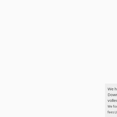
We h
Down
volle
We fo
fees L