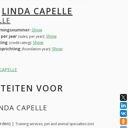
I
LINDA CAPELLE
LLE
mingsnummer:
Show
 per jaar
:
Show
(sales, per year)
ating
:
Show
(credit rating)
 oprichting
:
Show
(foundation year)
A CAPELLE
ITEITEN VOOR
INDA CAPELLE
arden) |
Training services, pet and animal specialties (not