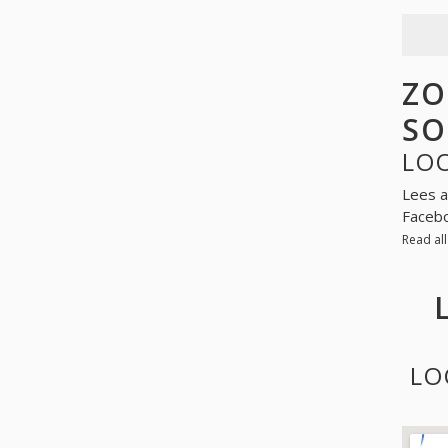
ZO
SO
LOO
Lees a
Facebo
Read al
LO