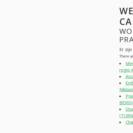
WE
CA
WO
PR
Er zij
There a
Med
regio 
Ass
Ent
Niklaa
Poe
BERG)
Stu
(TUR
Ch