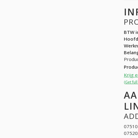
IN
PR
BTW id
Hoof
Werk
Belang
Produc
Produ
Krijg 
(Get ful
AA
LI
ADD
075104
075203