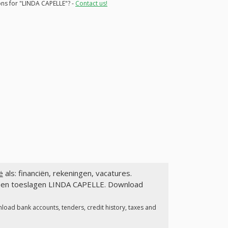
ions for "LINDA CAPELLE"? -
Contact us!
ë
als: financiën, rekeningen, vacatures.
en en toeslagen LINDA CAPELLE. Download
load bank accounts, tenders, credit history, taxes and