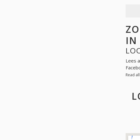
ZO
IN
LOO
Lees a
Facebo
Read al
L