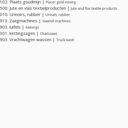
02. Plaats goudmijn |
Placer gold mining
00. Jute en vlas textielproducten |
Jute and flax textile products
10. Urinoirs, rubber |
Urinals, rubber
913. Zaagmachines |
Sawmill machines
03. luifels |
Awnings
301. kettingzagen |
Chainsaws
903. Vrachtwagen wassen |
Truck wash