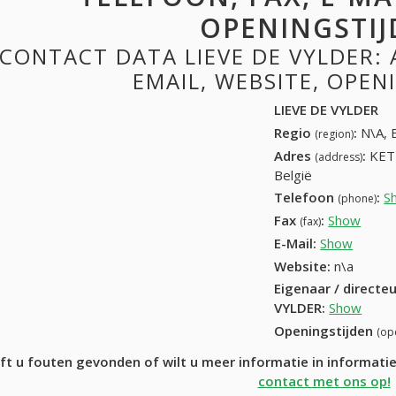
OPENINGSTIJ
CONTACT DATA LIEVE DE VYLDER: 
EMAIL, WEBSITE, OPE
LIEVE DE VYLDER
Regio
:
N\A, 
(region)
Adres
:
KET
(address)
België
Telefoon
:
S
(phone)
Fax
:
Show
+32 (
(fax)
E-Mail:
Show
Website:
n\a
Eigenaar / directe
VYLDER
:
Show
Openingstijden
(op
ft u fouten gevonden of wilt u meer informatie in informat
contact met ons op!