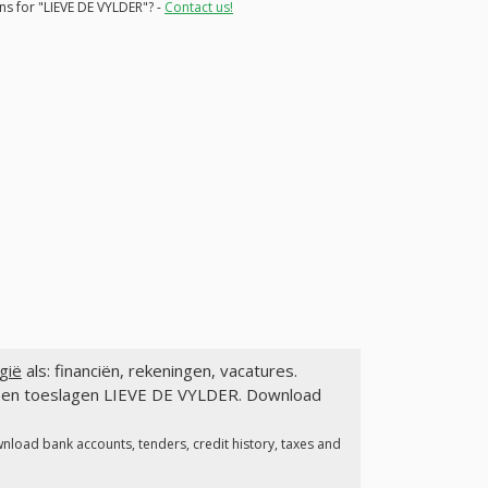
ns for "LIEVE DE VYLDER"? -
Contact us!
gië
als: financiën, rekeningen, vacatures.
en en toeslagen LIEVE DE VYLDER. Download
wnload bank accounts, tenders, credit history, taxes and