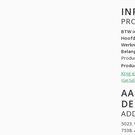
IN
PR
BTW id
Hoof
Werk
Belang
Produc
Produ
Krijg 
(Get ful
AA
DE
ADD
5023. 
7538. 