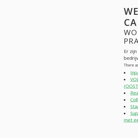
WE
CA
WO
PR
Er zij
bedrij
There a
Inp
VOL
(OOST
Rea
Col
Sta
Sup
met ee