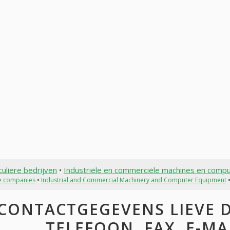
culiere bedrijven
•
Industriële en commerciële machines en comp
te companies
•
Industrial and Commercial Machinery and Computer Equipment
•
CONTACTGEGEVENS LIEVE D
TELEFOON, FAX, E-MAI