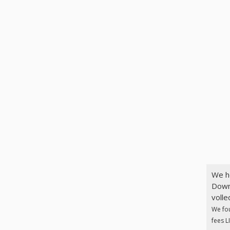
We h
Down
volle
We fo
fees L