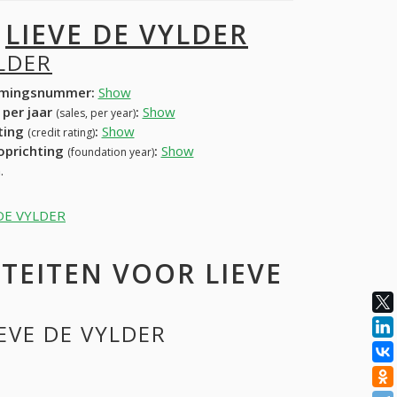
I
LIEVE DE VYLDER
YLDER
mingsnummer:
Show
 per jaar
:
Show
(sales, per year)
ating
:
Show
(credit rating)
 oprichting
:
Show
(foundation year)
.
E DE VYLDER
TEITEN VOOR LIEVE
IEVE DE VYLDER