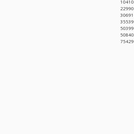
104101
229905
306910
35539
503999
50840
75429