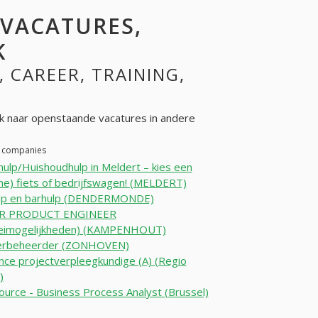
 VACATURES,
K
, CAREER, TRAINING,
k naar openstaande vacatures in andere
er companies
ulp/Huishoudhulp in Meldert – kies een
che) fiets of bedrijfswagen! (MELDERT)
ulp en barhulp (DENDERMONDE)
R PRODUCT ENGINEER
eimogelijkheden) (KAMPENHOUT)
erbeheerder (ZONHOVEN)
nce projectverpleegkundige (A) (Regio
)
ource - Business Process Analyst (Brussel)