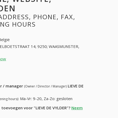
DEN
ADDRESS, PHONE, FAX,
NING HOURS
België
ELBOETSTRAAT 14; 9250; WAASMUNSTER,
how
93490617 (+32-93490617)
19) 259-89-55
ur / manager
LIEVE DE
(Owner / Director / Manager)
:
Ma-Vr: 9-20, Za-Zo: gesloten
ening hours)
ie toevoegen voor "LIEVE DE VYLDER"?
Neem