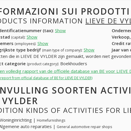
FORMAZIONI SUI PRODOTT
ODUCTS INFORMATION
LIEVE DE V
entificatienummer (tax):
Show
Onderne
dstad
:
Show
Verkoop,
(capital)
nemers
:
Show
Credit r
(employees)
rijkste type bedrijf
:
Show
Jaar van
(main type of company)
ten die in LIEVE DE VYLDER zijn gemaakt, worden niet gevonden
ct categorie
:
Boekhouders
(product category)
een volledig rapport van de officiële database van BE voor LIEV
l report from official database of BE for LIEVE DE VYLDER)
NVULLING SOORTEN ACTIVI
 VYLDER
ITION KINDS OF ACTIVITIES FOR L
Woninginrichting |
Homefurnishings
Algemene auto reparaties |
General automotive repair shops