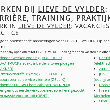
RKEN BIJ
LIEVE DE VYLDER
:
RRIÈRE, TRAINING, PRAKTIJ
RK IN
LIEVE DE VYLDER
: VACANCIES
ACTICE
n geen openstaande aanbiedingen voor LIEVE DE VYLDER. Op zoe
ven
re not any open offers for LIEVE DE VYLDER. Looking for open vacancies in oth
akmedewerker Voeding (BORSBEEK)
Poetsh
VO TRUCKS zoekt arbeiders twee ploegen
(elektris
AKKER)
zaalh
chtruckchauffeur (m/v) (OOSTENDE)
JUNIO
laborateur au service clientèle (ZELLIK)
(doorgro
alnemer Oil Gas Chemicals (ANTWERPEN)
Dossi
er gemotiveerde verkoopsmedewerkers gezocht
Freela
n passie voor brood (GENT)
Mechelen
ClearS