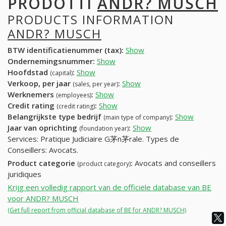
PRODOTTI
ANDR? MUSCH
PRODUCTS INFORMATION
ANDR? MUSCH
BTW identificatienummer (tax):
Show
Ondernemingsnummer:
Show
Hoofdstad
:
Show
(capital)
Verkoop, per jaar
:
Show
(sales, per year)
Werknemers
:
Show
(employees)
Credit rating
:
Show
(credit rating)
Belangrijkste type bedrijf
:
Show
(main type of company)
Jaar van oprichting
:
Show
(foundation year)
Services: Pratique Judiciaire G茅n茅rale. Types de
Conseillers: Avocats.
Product categorie
:
Avocats and conseillers
(product category)
juridiques
Krijg een volledig rapport van de officiële database van BE
voor ANDR? MUSCH
(Get full report from official database of BE for ANDR? MUSCH)