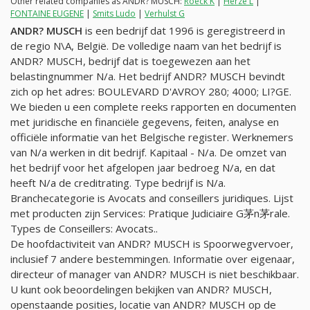
Other related companies as ANDR? MUSCH:
Roeck K
|
Herze L
|
FONTAINE EUGENE
|
Smits Ludo
|
Verhulst G
ANDR? MUSCH
is een bedrijf dat 1996 is geregistreerd in
de regio N\A, België. De volledige naam van het bedrijf is
ANDR? MUSCH, bedrijf dat is toegewezen aan het
belastingnummer
N/a
. Het bedrijf ANDR? MUSCH bevindt
zich op het adres: BOULEVARD D'AVROY 280; 4000; LI?GE.
We bieden u een complete reeks rapporten en documenten
met juridische en financiële gegevens, feiten, analyse en
officiële informatie van het Belgische register. Werknemers
van
N/a
werken in dit bedrijf. Kapitaal -
N/a
. De omzet van
het bedrijf voor het afgelopen jaar bedroeg
N/a
, en dat
heeft
N/a
de creditrating. Type bedrijf is
N/a
.
Branchecategorie is Avocats and conseillers juridiques. Lijst
met producten zijn Services: Pratique Judiciaire G茅n茅rale.
Types de Conseillers: Avocats..
De hoofdactiviteit van ANDR? MUSCH is Spoorwegvervoer,
inclusief 7 andere bestemmingen. Informatie over eigenaar,
directeur of manager van ANDR? MUSCH is niet beschikbaar.
U kunt ook beoordelingen bekijken van ANDR? MUSCH,
openstaande posities, locatie van ANDR? MUSCH op de