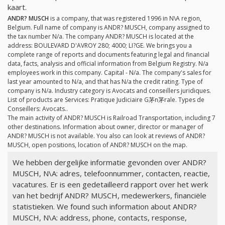
kaart.
ANDR? MUSCH
is a company, that was registered 1996 in N\A region,
Belgium. Full name of company is ANDR? MUSCH, company assigned to
the tax number
N/a
. The company ANDR? MUSCH is located at the
address: BOULEVARD D'AVROY 280; 4000; LI?GE. We brings you a
complete range of reports and documents featuring legal and financial
data, facts, analysis and official information from Belgium Registry.
N/a
employees work in this company. Capital -
N/a
. The company's sales for
last year amounted to
N/a
, and that has
N/a
the credit rating. Type of
company is
N/a
. Industry category is Avocats and conseillers juridiques.
List of products are Services: Pratique Judiciaire G茅n茅rale. Types de
Conseillers: Avocats..
The main activity of ANDR? MUSCH is Railroad Transportation, including 7
other destinations. Information about owner, director or manager of
ANDR? MUSCH is not available. You also can look at reviews of ANDR?
MUSCH, open positions, location of ANDR? MUSCH on the map.
We hebben dergelijke informatie gevonden over ANDR?
MUSCH, N\A: adres, telefoonnummer, contacten, reactie,
vacatures. Er is een gedetailleerd rapport over het werk
van het bedrijf ANDR? MUSCH, medewerkers, financiële
statistieken. We found such information about ANDR?
MUSCH, N\A: address, phone, contacts, response,