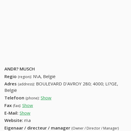
ANDR? MUSCH
Regio
:
N\A, België
(region)
Adres
:
BOULEVARD D'AVROY 280; 4000; LI?GE,
(address)
België
Telefoon
:
Show
42522388 (+32-42522388)
(phone)
Fax
:
Show
+32 (53) 459-26-28
(fax)
E-Mail:
Show
Website:
n\a
Eigenaar / directeur / manager
(Owner / Director / Manager)