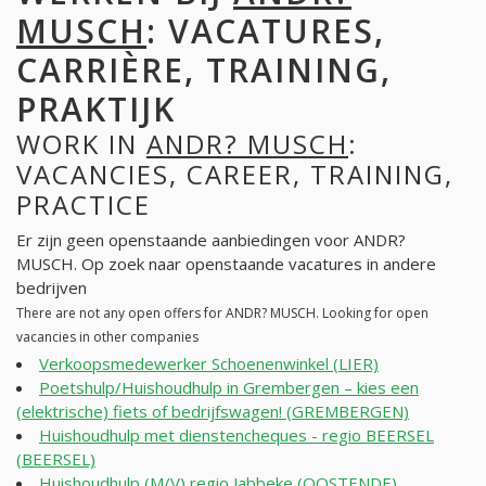
MUSCH
: VACATURES,
CARRIÈRE, TRAINING,
PRAKTIJK
WORK IN
ANDR? MUSCH
:
VACANCIES, CAREER, TRAINING,
PRACTICE
Er zijn geen openstaande aanbiedingen voor ANDR?
MUSCH. Op zoek naar openstaande vacatures in andere
bedrijven
There are not any open offers for ANDR? MUSCH. Looking for open
vacancies in other companies
Verkoopsmedewerker Schoenenwinkel (LIER)
Poetshulp/Huishoudhulp in Grembergen – kies een
(elektrische) fiets of bedrijfswagen! (GREMBERGEN)
Huishoudhulp met dienstencheques - regio BEERSEL
(BEERSEL)
Huishoudhulp (M/V) regio Jabbeke (OOSTENDE)