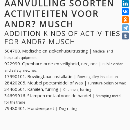
AANVULLING SOORTEN
ACTIVITEITEN VOOR
ANDR? MUSCH
ADDITION KINDS OF ACTIVITIES
FOR ANDR? MUSCH
504700. Medische en ziekenhuisuitrusting |
Medical and
hospital equipment
922999. Openbare orde en veiligheid, nec, nec |
Public order
and safety, nec, nec
17990101. Bowlingbaan installatie |
Bowling alley installation
28420205. Meubel poetsmiddel of was |
Furniture polish or wax
34460501. Kanalen, furring |
Channels, furring
34699916. Stampen metaal voor de handel |
Stamping metal
for the trade
79480401. Hondensport |
Dog racing