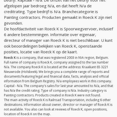
afgelopen jaar bedroeg
N/a
, en dat heeft
N/a
de
creditrating. Type bedrijf is
N/a
. Branchecategorie is
Painting contractors. Producten gemaakt in Roeck K zijn niet
gevonden.
De hoofdactiviteit van Roeck K is Spoorwegvervoer, inclusief
6 andere bestemmingen. Informatie over eigenaar,
directeur of manager van Roeck K is niet beschikbaar. U kunt
ook beoordelingen bekijken van Roeck K, openstaande
posities, locatie van Roeck K op de kaart.
Roeck K
is a company, that was registered 2003 in N\A region, Belgium.
Full name of company is Roeck K, company assigned to the tax number
N/a
. The company Roeck K is located at the address: Kraaikant 65 3221
Nieuwrode (Holsbeek). We brings you a complete range of reports and
documents featuring legal and financial data, facts, analysis and official
information from Belgium Registry.
N/a
employees work in this company.
Capital -
N/a
. The company's sales for last year amounted to
N/a
, and that
has
N/a
the credit rating. Type of company is
N/a
. Industry category is
Painting contractors. Products created in Roeck K were not found.
The main activity of Roeck K is Railroad Transportation, including 6 other
destinations. Information about owner, director or manager of Roeck K is
not available. You also can look at reviews of Roeck K, open positions,
location of Roeck K on the map.