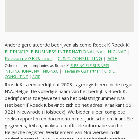
Andere gerelateerde bedrijven als come Roeck K Roeck K:
FLPRINCIPLE BUSINESS INTERNATIONAL NV
|
NIC-NAC
|
Peevan nv GB Partner
|
C. & C. CONSULTING
|
ACIF
Other related companies as Roeck K:
FLPRINCIPLE BUSINESS
INTERNATIONAL NV
|
NIC-NAC
|
Peevan nv GB Partner
|
C. & C.
CONSULTING
|
ACIF
Roeck K
is een bedrijf dat 2003 is geregistreerd in de regio
N\A, België. De volledige naam van het bedrijf is Roeck K,
bedrijf dat is toegewezen aan het belastingnummer
N/a
.
Het bedrijf Roeck K bevindt zich op het adres: Kraaikant 65
3221 Nieuwrode (Holsbeek). We bieden u een complete
reeks rapporten en documenten met juridische en financiële
gegevens, feiten, analyse en officiële informatie van het
Belgische register. Werknemers van
N/a
werken in dit
bedrijf. Kapitaal -
N/a
. De omzet van het bedrijf voor het