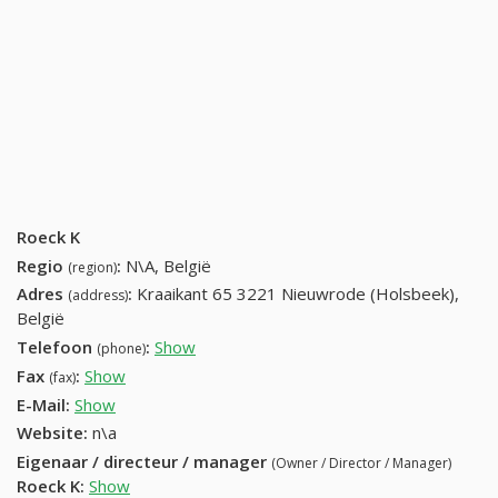
Roeck K
Regio
:
N\A, België
(region)
Adres
:
Kraaikant 65 3221 Nieuwrode (Holsbeek),
(address)
België
Telefoon
:
Show
+32 (15) 450-38-88
(phone)
Fax
:
Show
+32 (12) 583-28-11
(fax)
E-Mail:
Show
Website:
n\a
Eigenaar / directeur / manager
(Owner / Director / Manager)
Roeck K
:
Show