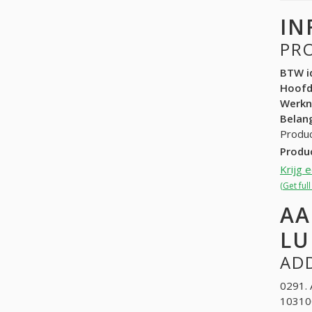
IN
PR
BTW id
Hoof
Werk
Belang
Produc
Produ
Krijg 
(Get ful
AA
L
ADD
0291. 
103100