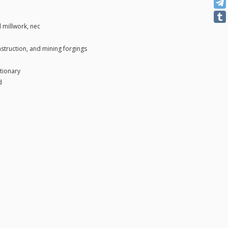
 millwork, nec
nstruction, and mining forgings
tionary
d