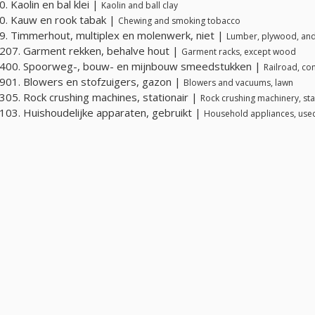
. Kaolin en bal klei |
Kaolin and ball clay
. Kauw en rook tabak |
Chewing and smoking tobacco
. Timmerhout, multiplex en molenwerk, niet |
Lumber, plywood, and
07. Garment rekken, behalve hout |
Garment racks, except wood
400. Spoorweg-, bouw- en mijnbouw smeedstukken |
Railroad, co
01. Blowers en stofzuigers, gazon |
Blowers and vacuums, lawn
05. Rock crushing machines, stationair |
Rock crushing machinery, sta
03. Huishoudelijke apparaten, gebruikt |
Household appliances, use