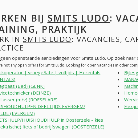
RKEN BIJ
SMITS LUDO
: VAC
AINING, PRAKTIJK
RK IN
SMITS LUDO
: VACANCIES, CA
ACTICE
n geen openstaande aanbiedingen voor Smits Ludo. Op zoek naar 
re not any open offers for Smits Ludo. Looking for open vacancies in other co
akoperator | vroege/late | voltijds | Herentals
Bijles
NTALS)
MANAG
egbaas (Bed) (GENK)
Machin
vicetechnieker (DEINZE)
Homeo
 Lasser (m/v) (ROESELARE)
Wervi
ISHOUDHULPEN DEELTIJDS EVERGEM/
Flexi
LDE (EVERGEM)
ETSHULP/HUISHOUDHULP in Oosterzele – kies
lektrische) fiets of bedrijfswagen! (OOSTERZELE)