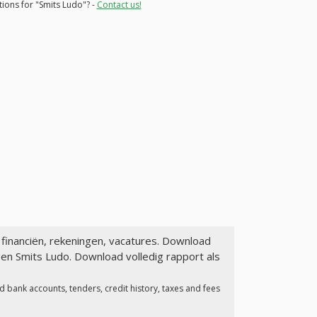
tions for "Smits Ludo"? -
Contact us!
 financiën, rekeningen, vacatures. Download
gen Smits Ludo. Download volledig rapport als
 bank accounts, tenders, credit history, taxes and fees