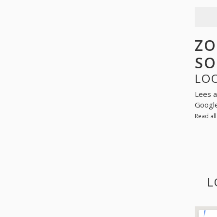
ZO
SO
LOO
Lees a
Googl
Read al
L