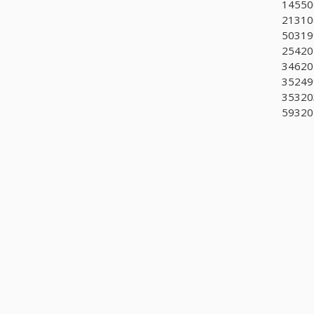
145500
213100
503199
254202
34620
352499
353203
593201