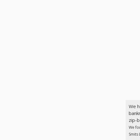
We h
bankr
zip-b
We fo
Smits 