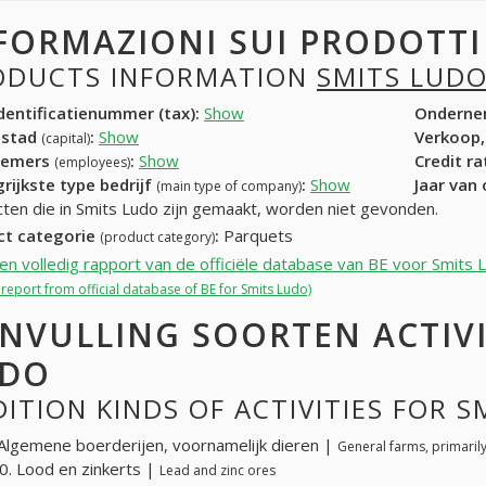
FORMAZIONI SUI PRODOTT
ODUCTS INFORMATION
SMITS LUD
entificatienummer (tax):
Show
Onderne
dstad
:
Show
Verkoop,
(capital)
nemers
:
Show
Credit r
(employees)
rijkste type bedrijf
:
Show
Jaar van
(main type of company)
ten die in Smits Ludo zijn gemaakt, worden niet gevonden.
ct categorie
:
Parquets
(product category)
een volledig rapport van de officiële database van BE voor Smits 
l report from official database of BE for Smits Ludo)
NVULLING SOORTEN ACTIVI
UDO
ITION KINDS OF ACTIVITIES FOR 
Algemene boerderijen, voornamelijk dieren |
General farms, primaril
. Lood en zinkerts |
Lead and zinc ores