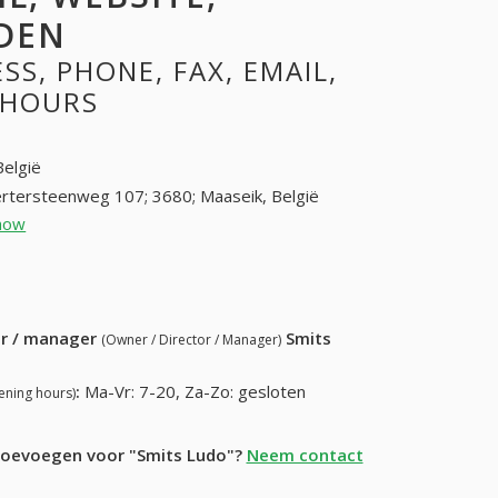
DEN
S, PHONE, FAX, EMAIL,
 HOURS
België
rtersteenweg 107; 3680; Maaseik, België
how
089 56 84 14 (+32-089 56 84 14)
6 27 95 (+32-089 56 27 95)
ur / manager
Smits
(Owner / Director / Manager)
:
Ma-Vr: 7-20, Za-Zo: gesloten
ening hours)
 toevoegen voor "Smits Ludo"?
Neem contact