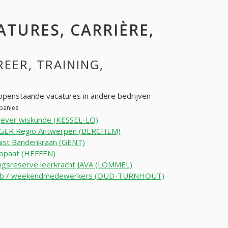
ATURES, CARRIÈRE,
REER, TRAINING,
openstaande vacatures in andere bedrijven
mpanies
gever wiskunde (KESSEL-LO)
ER Regio Antwerpen (BERCHEM)
ist Bandenkraan (GENT)
paat (HEFFEN)
ngsreserve leerkracht JAVA (LOMMEL)
job / weekendmedewerkers (OUD-TURNHOUT)