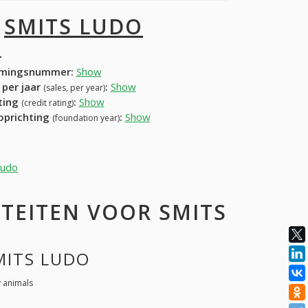
I
SMITS LUDO
O
mingsnummer:
Show
 per jaar
:
Show
(sales, per year)
ating
:
Show
(credit rating)
 oprichting
:
Show
(foundation year)
Ludo
TEITEN VOOR SMITS
SMITS LUDO
y animals