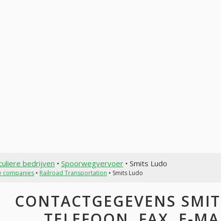
culiere bedrijven
•
Spoorwegvervoer
• Smits Ludo
te companies
•
Railroad Transportation
• Smits Ludo
CONTACTGEGEVENS SMITS
TELEFOON, FAX, E-MAI