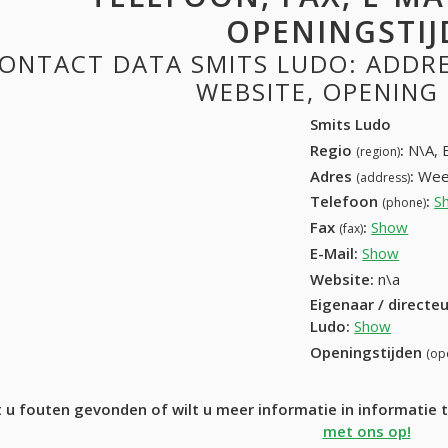
OPENINGSTIJ
ONTACT DATA SMITS LUDO: ADDRES
WEBSITE, OPENING
Smits Ludo
Regio
:
N\A, 
(region)
Adres
:
Wee
(address)
Telefoon
:
S
(phone)
Fax
:
Show
089 5
(fax)
E-Mail:
Show
Website:
n\a
Eigenaar / directe
Ludo
:
Show
Openingstijden
(op
 u fouten gevonden of wilt u meer informatie in informatie
met ons op!