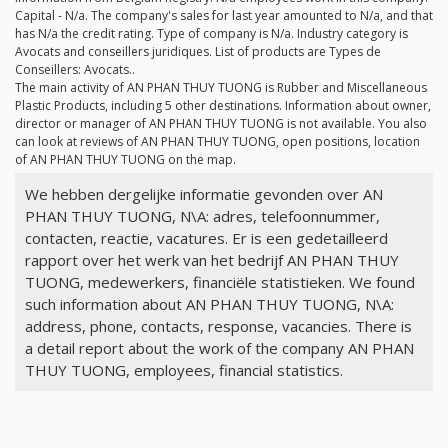
Capital -
N/a
. The company's sales for last year amounted to
N/a
, and that
has
N/a
the credit rating. Type of company is
N/a
. Industry category is
Avocats and conseillers juridiques. List of products are Types de
Conseillers: Avocats..
The main activity of AN PHAN THUY TUONG is Rubber and Miscellaneous
Plastic Products, including 5 other destinations. Information about owner,
director or manager of AN PHAN THUY TUONG is not available. You also
can look at reviews of AN PHAN THUY TUONG, open positions, location
of AN PHAN THUY TUONG on the map.
We hebben dergelijke informatie gevonden over AN
PHAN THUY TUONG, N\A: adres, telefoonnummer,
contacten, reactie, vacatures. Er is een gedetailleerd
rapport over het werk van het bedrijf AN PHAN THUY
TUONG, medewerkers, financiële statistieken. We found
such information about AN PHAN THUY TUONG, N\A:
address, phone, contacts, response, vacancies. There is
a detail report about the work of the company AN PHAN
THUY TUONG, employees, financial statistics.