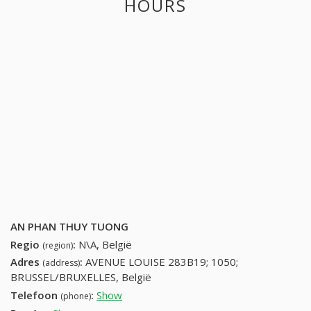
HOURS
AN PHAN THUY TUONG
Regio
:
N\A, België
(region)
Adres
:
AVENUE LOUISE 283B19; 1050;
(address)
BRUSSEL/BRUXELLES, België
Telefoon
:
Show
26404400 (+32-26404400)
(phone)