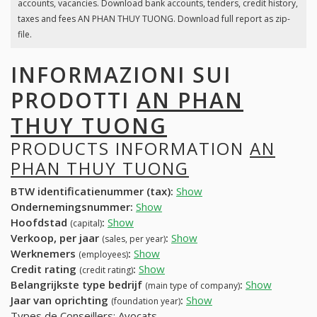
accounts, vacancies. Download bank accounts, tenders, credit history,
taxes and fees AN PHAN THUY TUONG. Download full report as zip-
file.
INFORMAZIONI SUI
PRODOTTI
AN PHAN
THUY TUONG
PRODUCTS INFORMATION
AN
PHAN THUY TUONG
BTW identificatienummer (tax):
Show
Ondernemingsnummer:
Show
Hoofdstad
:
Show
(capital)
Verkoop, per jaar
:
Show
(sales, per year)
Werknemers
:
Show
(employees)
Credit rating
:
Show
(credit rating)
Belangrijkste type bedrijf
:
Show
(main type of company)
Jaar van oprichting
:
Show
(foundation year)
Types de Conseillers: Avocats.