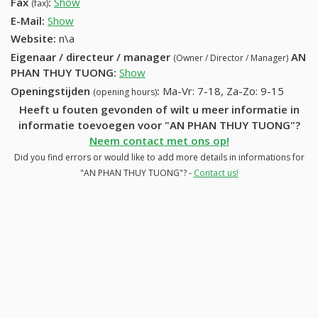
Fax
:
Show
+32 (53) 898-55-83
(fax)
E-Mail:
Show
Website:
n\a
Eigenaar / directeur / manager
AN
(Owner / Director / Manager)
PHAN THUY TUONG
:
Show
Openingstijden
:
Ma-Vr: 7-18, Za-Zo: 9-15
(opening hours)
Heeft u fouten gevonden of wilt u meer informatie in
informatie toevoegen voor "AN PHAN THUY TUONG"?
Neem contact met ons op!
Did you find errors or would like to add more details in informations for
"AN PHAN THUY TUONG"? -
Contact us!