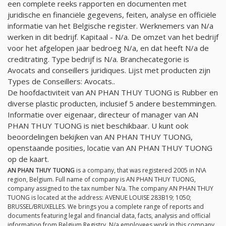
een complete reeks rapporten en documenten met
juridische en financiële gegevens, feiten, analyse en officiële
informatie van het Belgische register. Werknemers van
N/a
werken in dit bedrijf. Kapitaal -
N/a
. De omzet van het bedrijf
voor het afgelopen jaar bedroeg
N/a
, en dat heeft
N/a
de
creditrating. Type bedrijf is
N/a
. Branchecategorie is
Avocats and conseillers juridiques. Lijst met producten zijn
Types de Conseillers: Avocats..
De hoofdactiviteit van AN PHAN THUY TUONG is Rubber en
diverse plastic producten, inclusief 5 andere bestemmingen.
Informatie over eigenaar, directeur of manager van AN
PHAN THUY TUONG is niet beschikbaar. U kunt ook
beoordelingen bekijken van AN PHAN THUY TUONG,
openstaande posities, locatie van AN PHAN THUY TUONG
op de kaart.
AN PHAN THUY TUONG
is a company, that was registered 2005 in N\A
region, Belgium. Full name of company is AN PHAN THUY TUONG,
company assigned to the tax number
N/a
. The company AN PHAN THUY
TUONG is located at the address: AVENUE LOUISE 283B19; 1050;
BRUSSEL/BRUXELLES. We brings you a complete range of reports and
documents featuring legal and financial data, facts, analysis and official
information from Belgium Registry.
N/a
employees work in this company.