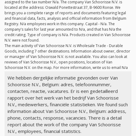
assigned to the tax number
N/a
. The company Van Schoorisse N.V. is
located at the address: Oswald Ponettestraat 37, B-9600 Ronse. We
brings you a complete range of reports and documents featuring legal
and financial data, facts, analysis and official information from Belgium
Registry.
N/a
employees work in this company. Capital -
N/a
. The
company's sales for last year amounted to
N/a
, and that has
N/a
the
credit rating. Type of company is
N/a
. Products created in Van Schoorisse
N.V. were not found.
The main activity of Van Schoorisse N.V. is Wholesale Trade - Durable
Goods, including 7 other destinations. Information about owner, director
or manager of Van Schoorisse N.V. is not available. You also can look at
reviews of Van Schoorisse N.V., open positions, location of Van
Schoorisse N.V. on the map. For more information, write us to email
N/a
We hebben dergelijke informatie gevonden over Van
Schoorisse N.V., Belgium: adres, telefoonnummer,
contacten, reactie, vacatures. Er is een gedetailleerd
rapport over het werk van het bedrijf Van Schoorisse
N.V., medewerkers, financiële statistieken. We found such
information about Van Schoorisse N.V., Belgium: address,
phone, contacts, response, vacancies. There is a detail
report about the work of the company Van Schoorisse
N.V., employees, financial statistics.