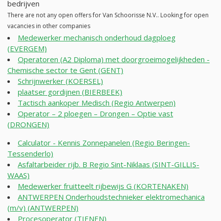
bedrijven
There are not any open offers for Van Schoorisse N.V.. Looking for open
vacancies in other companies
Medewerker mechanisch onderhoud dagploeg
(EVERGEM)
Operatoren (A2 Diploma) met doorgroeimogelijkheden -
Chemische sector te Gent (GENT)
Schrijnwerker (KOERSEL)
plaatser gordijnen (BIERBEEK)
Tactisch aankoper Medisch (Regio Antwerpen)
Operator – 2 ploegen – Drongen – Optie vast
(DRONGEN)
Calculator - Kennis Zonnepanelen (Regio Beringen-
Tessenderlo)
Asfaltarbeider rijb. B Regio Sint-Niklaas (SINT-GILLIS-
WAAS)
Medewerker fruitteelt rijbewijs G (KORTENAKEN)
ANTWERPEN Onderhoudstechnieker elektromechanica
(m/v) (ANTWERPEN)
Procesoperator (TIENEN)