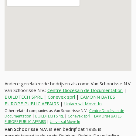
Andere gerelateerde bedrijven als come Van Schoorisse N.V.
Van Schoorisse N.V.:
Centre Diocésain de Documentation
|
BUILDTECH SPRL
|
Conevex sprl
|
EAMONN BATES
EUROPE PUBLIC AFFAIRS
|
Universal Move In
Other related companies as Van Schoorisse N.V.:
Centre Diocésain de
Documentation
|
BUILDTECH SPRL
|
Conevex sprl
|
EAMONN BATES
EUROPE PUBLIC AFFAIRS
|
Universal Move In
Van Schoorisse N.V.
is een bedrijf dat 1988 is
geregistreerd in de regio Belgium, België. De volledige