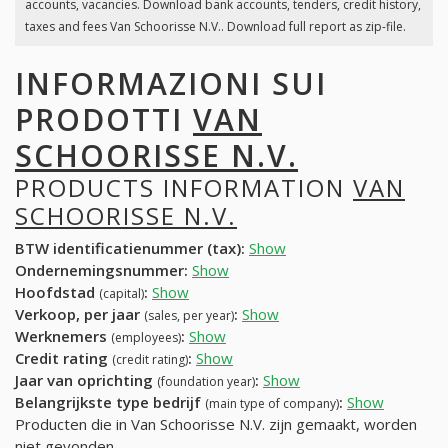
accounts, vacancies. Download bank accounts, tenders, credit history,
taxes and fees Van Schoorisse N.V.. Download full report as zip-file.
INFORMAZIONI SUI
PRODOTTI
VAN
SCHOORISSE N.V.
PRODUCTS INFORMATION
VAN
SCHOORISSE N.V.
BTW identificatienummer (tax):
Show
Ondernemingsnummer:
Show
Hoofdstad
:
Show
(capital)
Verkoop, per jaar
:
Show
(sales, per year)
Werknemers
:
Show
(employees)
Credit rating
:
Show
(credit rating)
Jaar van oprichting
:
Show
(foundation year)
Belangrijkste type bedrijf
:
Show
(main type of company)
Producten die in Van Schoorisse N.V. zijn gemaakt, worden
niet gevonden.