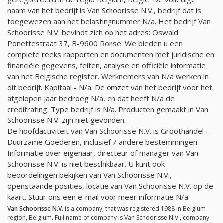
naam van het bedrijf is Van Schoorisse N.V., bedrijf dat is
toegewezen aan het belastingnummer
N/a
. Het bedrijf Van
Schoorisse N.V. bevindt zich op het adres: Oswald
Ponettestraat 37, B-9600 Ronse. We bieden u een
complete reeks rapporten en documenten met juridische en
financiële gegevens, feiten, analyse en officiële informatie
van het Belgische register. Werknemers van
N/a
werken in
dit bedrijf. Kapitaal -
N/a
. De omzet van het bedrijf voor het
afgelopen jaar bedroeg
N/a
, en dat heeft
N/a
de
creditrating. Type bedrijf is
N/a
. Producten gemaakt in Van
Schoorisse N.V. zijn niet gevonden.
De hoofdactiviteit van Van Schoorisse N.V. is Groothandel -
Duurzame Goederen, inclusief 7 andere bestemmingen.
Informatie over eigenaar, directeur of manager van Van
Schoorisse N.V. is niet beschikbaar. U kunt ook
beoordelingen bekijken van Van Schoorisse N.V.,
openstaande posities, locatie van Van Schoorisse N.V. op de
kaart. Stuur ons een e-mail voor meer informatie
N/a
Van Schoorisse N.V.
is a company, that was registered 1988 in Belgium
region, Belgium. Full name of company is Van Schoorisse N.V., company