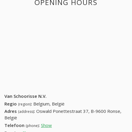
OPENING HOURS
Van Schoorisse N.V.
Regio
:
Belgium, België
(region)
Adres
:
Oswald Ponettestraat 37, B-9600 Ronse,
(address)
België
Telefoon
:
Show
(055) 211638
(phone)