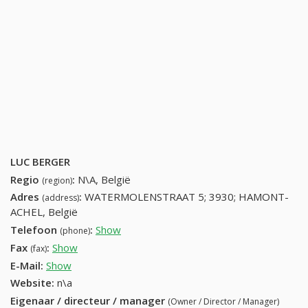
LUC BERGER
Regio
:
N\A, België
(region)
Adres
:
WATERMOLENSTRAAT 5; 3930; HAMONT-
(address)
ACHEL, België
Telefoon
:
Show
11621737 (+32-11621737)
(phone)
Fax
:
Show
+32 (87) 552-70-79
(fax)
E-Mail:
Show
Website:
n\a
Eigenaar / directeur / manager
(Owner / Director / Manager)