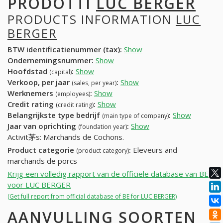
PRODOTTI
LUC BERGER
PRODUCTS INFORMATION
LUC
BERGER
BTW identificatienummer (tax):
Show
Ondernemingsnummer:
Show
Hoofdstad
:
Show
(capital)
Verkoop, per jaar
:
Show
(sales, per year)
Werknemers
:
Show
(employees)
Credit rating
:
Show
(credit rating)
Belangrijkste type bedrijf
:
Show
(main type of company)
Jaar van oprichting
:
Show
(foundation year)
Activit茅s: Marchands de Cochons.
Product categorie
:
Eleveurs and
(product category)
marchands de porcs
Krijg een volledig rapport van de officiële database van BE
voor LUC BERGER
(Get full report from official database of BE for LUC BERGER)
AANVULLING SOORTEN