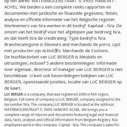
op het adres: WATERMOLENSTRAAT 5; 3930; HAMONT-
ACHEL. We bieden u een complete reeks rapporten en
documenten met juridische en financiële gegevens, feiten,
analyse en officiële informatie van het Belgische register.
Werknemers van
N/a
werken in dit bedrijf. Kapitaal -
N/a
. De
omzet van het bedrijf voor het afgelopen jaar bedroeg
N/a
,
en dat heeft
N/a
de creditrating. Type bedrijf is
N/a
.
Branchecategorie is Eleveurs and marchands de porcs. Lijst
met producten zijn Activit茅s: Marchands de Cochons..
De hoofdactiviteit van LUC BERGER is Meubels en
uitrustingen, inclusief 5 andere bestemmingen. Informatie
over eigenaar, directeur of manager van LUC BERGER is niet
beschikbaar. U kunt ook beoordelingen bekijken van LUC
BERGER, openstaande posities, locatie van LUC BERGER op
de kaart.
LUC BERGER
is a company, that was registered 2009 in N\A region,
Belgium. Full name of company is LUC BERGER, company assigned to the
tax number
N/a
. The company LUC BERGER is located at the address:
WATERMOLENSTRAAT 5; 3930; HAMONT-ACHEL. We brings you a
complete range of reports and documents featuring legal and financial
data, facts, analysis and official information from Belgium Registry.
N/a
employees work in this company. Capital -
N/a
. The company's sales for