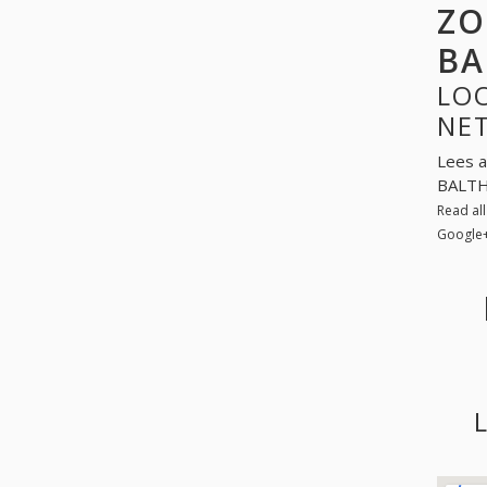
ZO
BA
LOO
NE
Lees a
BALTHA
Read al
Google