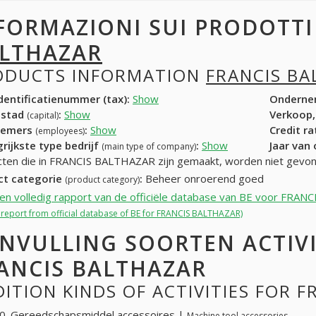
FORMAZIONI SUI PRODOTT
LTHAZAR
ODUCTS INFORMATION
FRANCIS B
entificatienummer (tax):
Show
Onderne
dstad
:
Show
Verkoop,
(capital)
nemers
:
Show
Credit r
(employees)
rijkste type bedrijf
:
Show
Jaar van
(main type of company)
ten die in FRANCIS BALTHAZAR zijn gemaakt, worden niet gevo
ct categorie
:
Beheer onroerend goed
(product category)
een volledig rapport van de officiële database van BE voor FRA
l report from official database of BE for FRANCIS BALTHAZAR)
NVULLING SOORTEN ACTIV
ANCIS BALTHAZAR
ITION KINDS OF ACTIVITIES FOR 
0. Gereedschapsmiddel accessoires |
Machine tool accessories