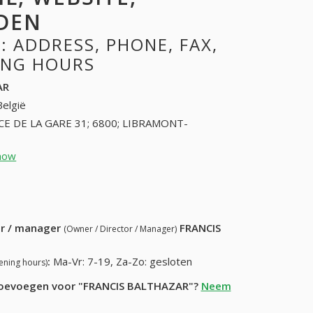
DEN
 ADDRESS, PHONE, FAX,
NING HOURS
AR
België
CE DE LA GARE 31; 6800; LIBRAMONT-
how
61225528 (+32-61225528)
50) 825-72-34
ur / manager
FRANCIS
(Owner / Director / Manager)
:
Ma-Vr: 7-19, Za-Zo: gesloten
ening hours)
e toevoegen voor "FRANCIS BALTHAZAR"?
Neem