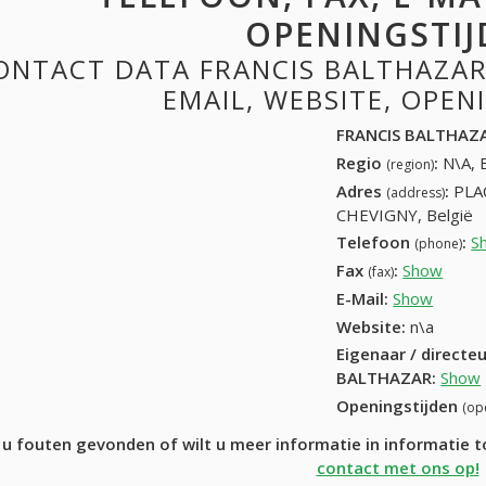
OPENINGSTIJ
ONTACT DATA FRANCIS BALTHAZAR:
EMAIL, WEBSITE, OPE
FRANCIS BALTHAZ
Regio
:
N\A, 
(region)
Adres
:
PLA
(address)
CHEVIGNY, België
Telefoon
:
S
(phone)
Fax
:
Show
+32 (
(fax)
E-Mail:
Show
Website:
n\a
Eigenaar / directe
BALTHAZAR
:
Show
Openingstijden
(op
 u fouten gevonden of wilt u meer informatie in informati
contact met ons op!