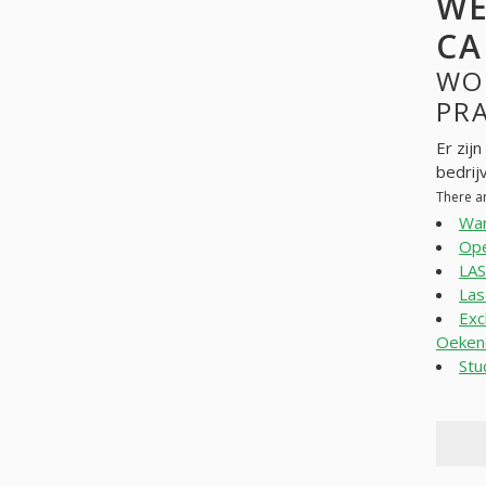
WE
CA
WO
PR
Er zij
bedrij
There a
War
Ope
LA
Las
Exc
Oeken
Stu