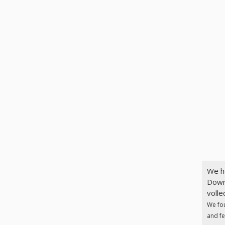
We h
Down
volle
We fo
and fe