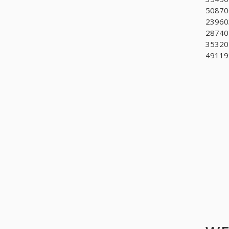
508700
239603
28740
353201
491199