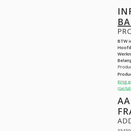
IN
BA
PR
BTW id
Hoof
Werk
Belang
Produc
Produ
Krijg 
(Get ful
AA
FR
ADD
35450