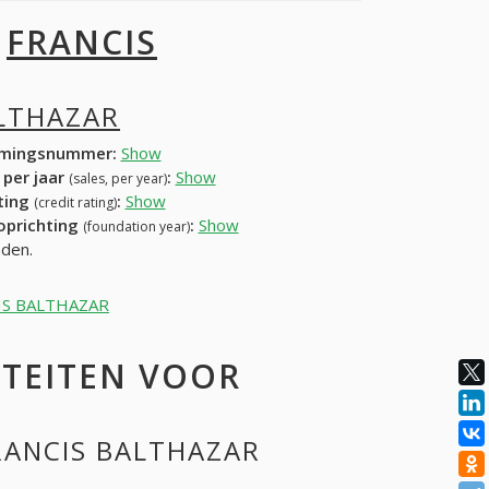
I
FRANCIS
ALTHAZAR
mingsnummer:
Show
 per jaar
:
Show
(sales, per year)
ating
:
Show
(credit rating)
 oprichting
:
Show
(foundation year)
nden.
NCIS BALTHAZAR
ITEITEN VOOR
FRANCIS BALTHAZAR