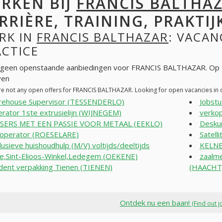
RKEN BIJ
FRANCIS BALTHA
RRIÈRE, TRAINING, PRAKTIJ
RK IN
FRANCIS BALTHAZAR
: VACAN
ACTICE
n geen openstaande aanbiedingen voor FRANCIS BALTHAZAR. Op 
ven
re not any open offers for FRANCIS BALTHAZAR. Looking for open vacancies in
ehouse Supervisor (TESSENDERLO)
Jobstu
rator 1ste extrusielijn (WIJNEGEM)
verko
SSERS MET EEN PASSIE VOOR METAAL (EEKLO)
Desku
operator (ROESELARE)
Satell
lusieve huishoudhulp (M/V) voltijds/deeltijds
KELNE
e,Sint-Elioos-Winkel,Ledegem (OEKENE)
zaalm
dent verpakking Tienen (TIENEN)
(HAACHT
Ontdek nu een baan!
(Find out j