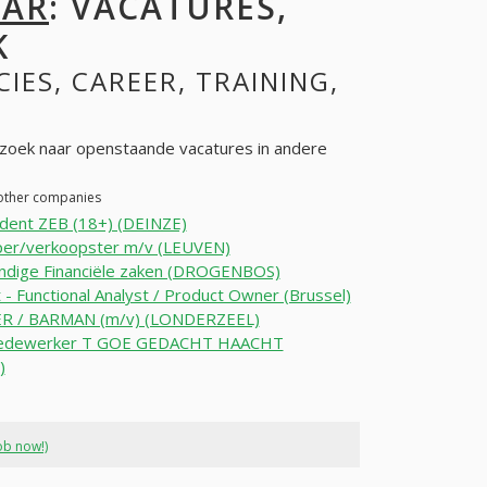
ZAR
: VACATURES,
K
CIES, CAREER, TRAINING,
zoek naar openstaande vacatures in andere
 other companies
dent ZEB (18+) (DEINZE)
per/verkoopster m/v (LEUVEN)
ndige Financiële zaken (DROGENBOS)
it - Functional Analyst / Product Owner (Brussel)
R / BARMAN (m/v) (LONDERZEEL)
edewerker T GOE GEDACHT HAACHT
)
ob now!)