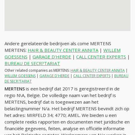
Andere gerelateerde bedrijven als come MERTENS
MERTENS:
HAIR & BEAUTY CENTER ANNITA
|
WILLEM
GOESSENS
|
GARAGE D'HERDE
|
CALL CENTER EXPERTS
|
BUREAU DE SECR?TARIAT
Other related companies as MERTENS:
HAIR & BEAUTY CENTER ANNITA
|
WILLEM GOESSENS
|
GARAGE D'HERDE
|
CALL CENTER EXPERTS
|
BUREAU
DE SECR?TARIAT
MERTENS
is een bedrijf dat 2017 is geregistreerd in de
regio N\A, België. De volledige naam van het bedrijf is
MERTENS, bedrijf dat is toegewezen aan het
belastingnummer
N/a
. Het bedrijf MERTENS bevindt zich op
het adres: MIRFELD 34; 4770; AMEL. We bieden u een
complete reeks rapporten en documenten met juridische en
financiële gegevens, feiten, analyse en officiële informatie
van het Belgische register. Werknemers van
N/a
werken in