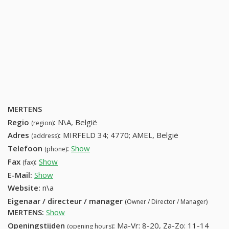
MERTENS
Regio
:
N\A, België
(region)
Adres
:
MIRFELD 34; 4770; AMEL, België
(address)
Telefoon
:
Show
80349073 (+32-80349073)
(phone)
Fax
:
Show
+32 (82) 900-28-25
(fax)
E-Mail:
Show
Website:
n\a
Eigenaar / directeur / manager
(Owner / Director / Manager)
MERTENS
:
Show
Openingstijden
:
Ma-Vr: 8-20, Za-Zo: 11-14
(opening hours)