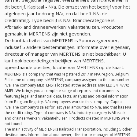
dit bedrijf. Kapitaal -
N/a
. De omzet van het bedrijf voor het
afgelopen jaar bedroeg
N/a
, en dat heeft
N/a
de
creditrating. Type bedrijf is
N/a
. Branchecategorie is
Afbraak- and draineerwerken; Vakantiehuizen. Producten
gemaakt in MERTENS zijn niet gevonden.
De hoofdactiviteit van MERTENS is Spoorwegvervoer,
inclusief 5 andere bestemmingen. Informatie over eigenaar,
directeur of manager van MERTENS is niet beschikbaar. U
kunt ook beoordelingen bekijken van MERTENS,
openstaande posities, locatie van MERTENS op de kaart.
MERTENS
is a company, that was registered 2017 in N\A region, Belgium.
Full name of company is MERTENS, company assigned to the tax number
N/a
. The company MERTENS is located at the address: MIRFELD 34; 4770;
AMEL. We brings you a complete range of reports and documents
featuring legal and financial data, facts, analysis and official information
from Belgium Registry.
N/a
employees work in this company. Capital -
N/a
. The company's sales for last year amounted to
N/a
, and that has
N/a
the credit rating. Type of company is
N/a
. Industry category is Afbraak-
and draineerwerken; Vakantiehuizen. Products created in MERTENS were
not found.
The main activity of MERTENS is Railroad Transportation, including 5 other
destinations. Information about owner, director or manager of MERTENS