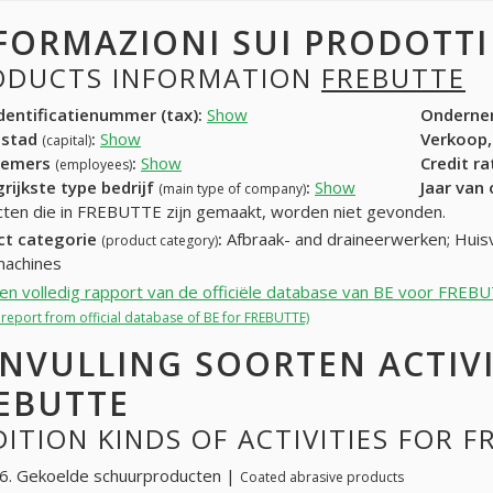
FORMAZIONI SUI PRODOTT
ODUCTS INFORMATION
FREBUTTE
entificatienummer (tax):
Show
Onderne
dstad
:
Show
Verkoop,
(capital)
nemers
:
Show
Credit r
(employees)
rijkste type bedrijf
:
Show
Jaar van
(main type of company)
ten die in FREBUTTE zijn gemaakt, worden niet gevonden.
ct categorie
:
Afbraak- and draineerwerken; Huisv
(product category)
achines
een volledig rapport van de officiële database van BE voor FREB
l report from official database of BE for FREBUTTE)
NVULLING SOORTEN ACTIV
EBUTTE
ITION KINDS OF ACTIVITIES FOR 
6. Gekoelde schuurproducten |
Coated abrasive products