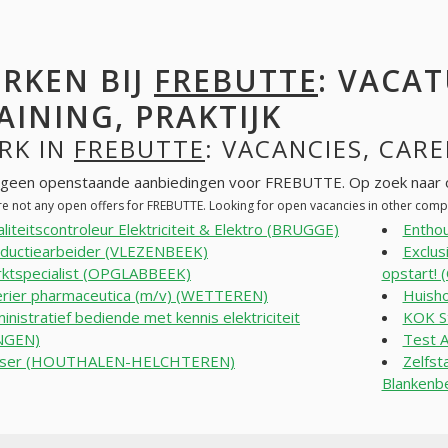
RKEN BIJ
FREBUTTE
: VACAT
AINING, PRAKTIJK
RK IN
FREBUTTE
: VACANCIES, CARE
n geen openstaande aanbiedingen voor FREBUTTE. Op zoek naar 
re not any open offers for FREBUTTE. Looking for open vacancies in other com
liteitscontroleur Elektriciteit & Elektro (BRUGGE)
Enthou
ductiearbeider (VLEZENBEEK)
Exclus
ktspecialist (OPGLABBEEK)
opstart!
rier pharmaceutica (m/v) (WETTEREN)
Huisho
inistratief bediende met kennis elektriciteit
KOK S
NGEN)
Test A
sser (HOUTHALEN-HELCHTEREN)
Zelfst
Blanken