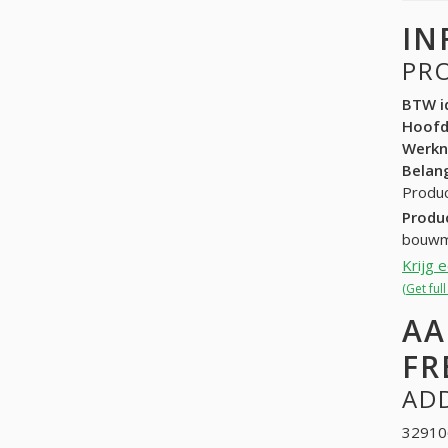
IN
PR
BTW id
Hoof
Werk
Belang
Produc
Produ
bouwm
Krijg 
(Get ful
AA
FR
ADD
32910