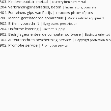
03. Kindermeubilair: metaal |
Nursery furniture: metal
04. Verbrandingsinstallaties, beton |
Incinerators, concrete
04. Fonteinen, gips van Parijs |
Fountains, plaster of paris
00. Marine gerelateerde apparatuur |
Marine related equipment
02. Brillen, voorschrift |
Eyeglasses, prescription
04. Uniforme levering |
Uniform supply
02. Bedrijfsgeoriënteerde computer software |
Business oriented
04. Auteursrechten bescherming service |
Copyright protection ser
902. Promotie service |
Promotion service