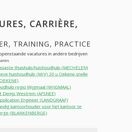
URES, CARRIÈRE,
ER, TRAINING, PRACTICE
openstaande vacatures in andere bedrijven
panies
siaste thuishulp/huishoudhulp (MECHELEN)
ieve huishoudhulp (M/V) 20 u Oekene,snelle
 (OEKENE)
udhulp regio Wijgmaal (WIJGMAAL)
t Denijs Westrem (AFSNEE)
pplication Engineer (LANDGRAAF)
andig kantoorhouder voor het kantoor te
berge (BLANKENBERGE)