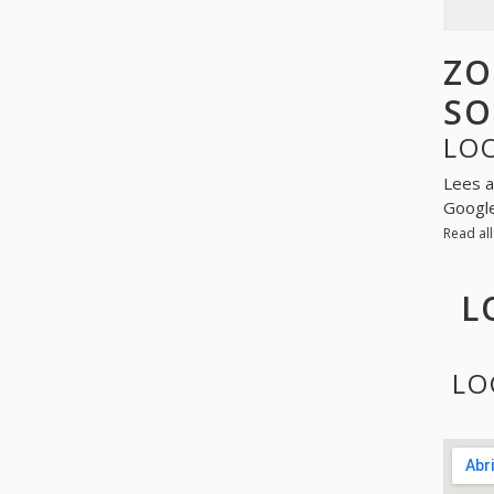
ZO
SO
LO
Lees a
Googl
Read al
L
LO