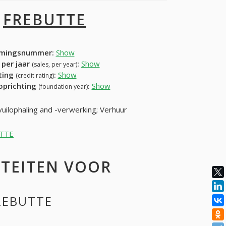
I
FREBUTTE
mingsnummer:
Show
 per jaar
:
Show
(sales, per year)
ating
:
Show
(credit rating)
 oprichting
:
Show
(foundation year)
uilophaling and -verwerking; Verhuur
UTTE
ITEITEN VOOR
FREBUTTE