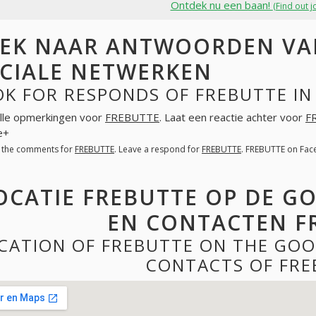
Ontdek nu een baan!
(Find out j
EK NAAR ANTWOORDEN VAN
CIALE NETWERKEN
OK FOR RESPONDS OF FREBUTTE IN
lle opmerkingen voor
FREBUTTE
. Laat een reactie achter voor
F
e+
l the comments for
FREBUTTE
. Leave a respond for
FREBUTTE
. FREBUTTE on Fac
OCATIE FREBUTTE OP DE G
EN CONTACTEN F
CATION OF FREBUTTE ON THE GOO
CONTACTS OF FRE