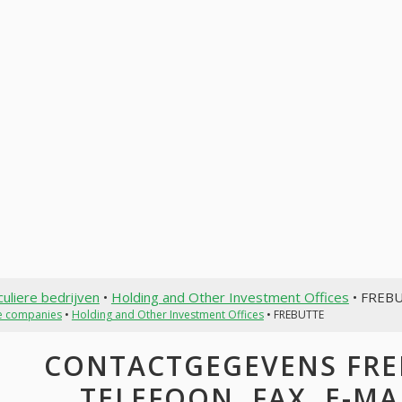
culiere bedrijven
•
Holding and Other Investment Offices
• FREB
te companies
•
Holding and Other Investment Offices
• FREBUTTE
CONTACTGEGEVENS FREB
TELEFOON, FAX, E-MAI