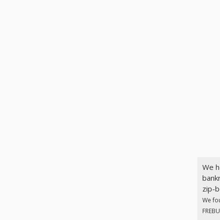
We h
bankr
zip-b
We fo
FREBUT