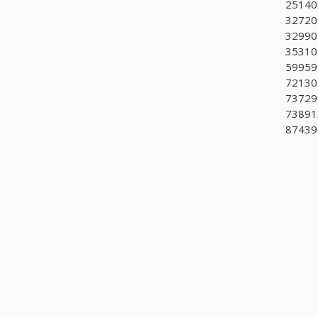
251403
327202
329904
353102
599599
721302
737299
738913
87439