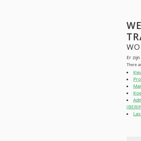
WE
TR
WO
Er zij
There a
Kwa
Pro
Mar
Koe
Adm
(BERI
La