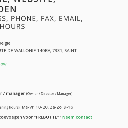
DEN
, PHONE, FAX, EMAIL,
 HOURS
België
TE DE WALLONIE 140BA; 7331; SAINT-
how
65760301 (+32-65760301)
60) 515-91-47
ur / manager
(Owner / Director / Manager)
:
Ma-Vr: 10-20, Za-Zo: 9-16
ening hours)
e toevoegen voor "FREBUTTE"?
Neem contact