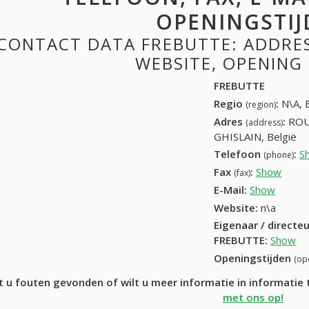
OPENINGSTIJ
CONTACT DATA FREBUTTE: ADDRESS
WEBSITE, OPENING
FREBUTTE
Regio
:
N\A, 
(region)
Adres
:
ROU
(address)
GHISLAIN, België
Telefoon
:
S
(phone)
Fax
:
Show
+32 (
(fax)
E-Mail:
Show
Website:
n\a
Eigenaar / directe
FREBUTTE
:
Show
Openingstijden
(op
t u fouten gevonden of wilt u meer informatie in informati
met ons op!