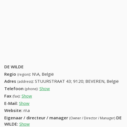
DE WILDE
Regio
:
N\A, België
(region)
Adres
:
STUURSTRAAT 43; 9120; BEVEREN, België
(address)
Telefoon
:
Show
37551249 (+32-37551249)
(phone)
Fax
:
Show
+32 (11) 701-20-35
(fax)
E-Mail:
Show
Website:
n\a
Eigenaar / directeur / manager
DE
(Owner / Director / Manager)
WILDE
:
Show