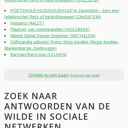
POETSHULP/HUISHOUDHULP in Zaventem – kies een
(elektrische) fiets of bedrijfswagen! (ZAVENTEM)
Huisarts (AALST)
Plaatser van zonnepanelen (HOLSBEEK)
Mixed-Signal Design Engineer (MECHELEN)
Zelfstandig uitbater Press Shop Knokke (Regio Knokke-
Blankenberge-Zeebrugge)
Barman/Barvrouw (LEUVEN)
Ontdek nu een baan!
(Find out job now!)
ZOEK NAAR
ANTWOORDEN VAN DE
WILDE IN SOCIALE
NETWERKEN