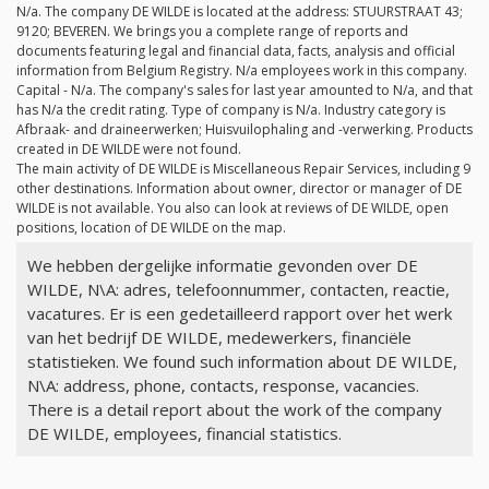
N/a
. The company DE WILDE is located at the address: STUURSTRAAT 43;
9120; BEVEREN. We brings you a complete range of reports and
documents featuring legal and financial data, facts, analysis and official
information from Belgium Registry.
N/a
employees work in this company.
Capital -
N/a
. The company's sales for last year amounted to
N/a
, and that
has
N/a
the credit rating. Type of company is
N/a
. Industry category is
Afbraak- and draineerwerken; Huisvuilophaling and -verwerking. Products
created in DE WILDE were not found.
The main activity of DE WILDE is Miscellaneous Repair Services, including 9
other destinations. Information about owner, director or manager of DE
WILDE is not available. You also can look at reviews of DE WILDE, open
positions, location of DE WILDE on the map.
We hebben dergelijke informatie gevonden over DE
WILDE, N\A: adres, telefoonnummer, contacten, reactie,
vacatures. Er is een gedetailleerd rapport over het werk
van het bedrijf DE WILDE, medewerkers, financiële
statistieken. We found such information about DE WILDE,
N\A: address, phone, contacts, response, vacancies.
There is a detail report about the work of the company
DE WILDE, employees, financial statistics.