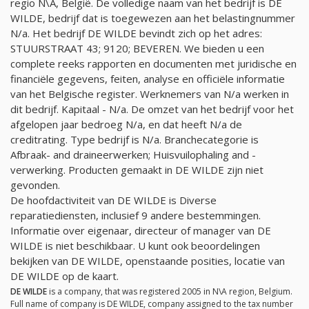
regio N\A, België. De volledige naam van het bedrijf is DE
WILDE, bedrijf dat is toegewezen aan het belastingnummer
N/a
. Het bedrijf DE WILDE bevindt zich op het adres:
STUURSTRAAT 43; 9120; BEVEREN. We bieden u een
complete reeks rapporten en documenten met juridische en
financiële gegevens, feiten, analyse en officiële informatie
van het Belgische register. Werknemers van
N/a
werken in
dit bedrijf. Kapitaal -
N/a
. De omzet van het bedrijf voor het
afgelopen jaar bedroeg
N/a
, en dat heeft
N/a
de
creditrating. Type bedrijf is
N/a
. Branchecategorie is
Afbraak- and draineerwerken; Huisvuilophaling and -
verwerking. Producten gemaakt in DE WILDE zijn niet
gevonden.
De hoofdactiviteit van DE WILDE is Diverse
reparatiediensten, inclusief 9 andere bestemmingen.
Informatie over eigenaar, directeur of manager van DE
WILDE is niet beschikbaar. U kunt ook beoordelingen
bekijken van DE WILDE, openstaande posities, locatie van
DE WILDE op de kaart.
DE WILDE
is a company, that was registered 2005 in N\A region, Belgium.
Full name of company is DE WILDE, company assigned to the tax number