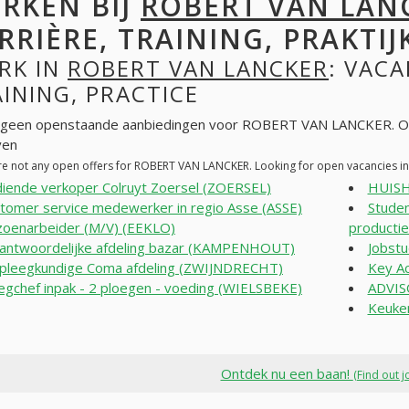
RKEN BIJ
ROBERT VAN LAN
RRIÈRE, TRAINING, PRAKTIJ
RK IN
ROBERT VAN LANCKER
: VACA
INING, PRACTICE
n geen openstaande aanbiedingen voor ROBERT VAN LANCKER. Op
ven
re not any open offers for ROBERT VAN LANCKER. Looking for open vacancies i
iende verkoper Colruyt Zoersel (ZOERSEL)
HUISH
tomer service medewerker in regio Asse (ASSE)
Studen
zoenarbeider (M/V) (EEKLO)
producti
antwoordelijke afdeling bazar (KAMPENHOUT)
Jobst
pleegkundige Coma afdeling (ZWIJNDRECHT)
Key A
egchef inpak - 2 ploegen - voeding (WIELSBEKE)
ADVIS
Keuke
Ontdek nu een baan!
(Find out j