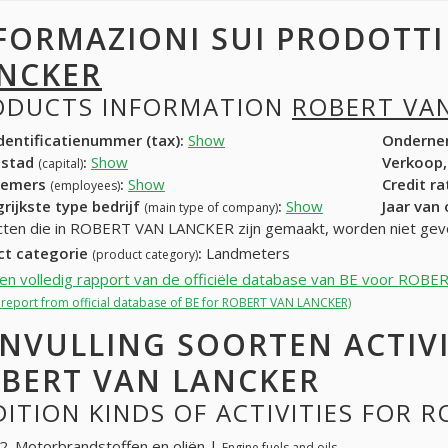
FORMAZIONI SUI PRODOTT
NCKER
ODUCTS INFORMATION
ROBERT VA
entificatienummer (tax):
Show
Onderne
dstad
:
Show
Verkoop,
(capital)
nemers
:
Show
Credit r
(employees)
rijkste type bedrijf
:
Show
Jaar van
(main type of company)
ten die in ROBERT VAN LANCKER zijn gemaakt, worden niet gev
ct categorie
:
Landmeters
(product category)
een volledig rapport van de officiële database van BE voor RO
ll report from official database of BE for ROBERT VAN LANCKER)
NVULLING SOORTEN ACTIV
BERT VAN LANCKER
ITION KINDS OF ACTIVITIES FOR 
. Motorbrandstoffen en oliën |
Engine fuels and oils