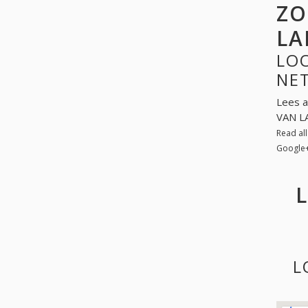
ZO
LA
LOO
NE
Lees a
VAN LA
Read al
Google
L