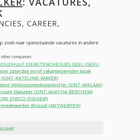
CKER
: VACATURES,
K
NCIES, CAREER,
 zoek naar openstaande vacatures in andere
n other companies
OUDHULP DIENSTENCHEQUES GEEL (GEEL)
ten zaterdag en/of vakantieperijden inpak
e (SINT-KATELIJNE-WAVER)
udent Verkoopsmedewerk(st)er (SINT-NIKLAAS)
ccount Manager (SINT-AGATHA-BERCHEM)
ORS ENECO (DIEGEM)
nmedewerker Brussel (ANTWERPEN)
ob now!)