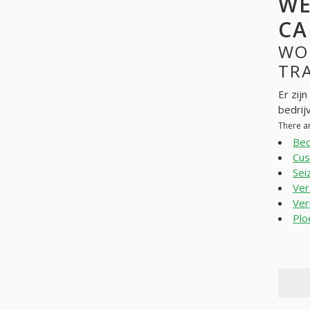
WE
CA
WO
TRA
Er zij
bedrij
There a
Bed
Cus
Sei
Ver
Ver
Plo