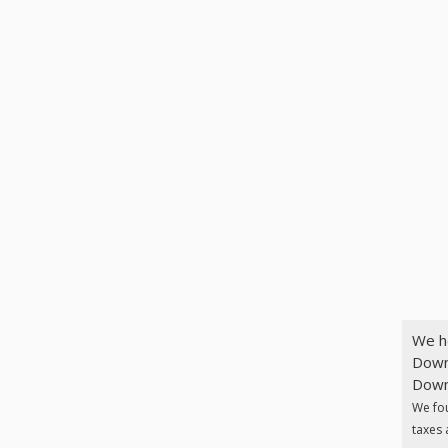
We h
Down
Downl
We fo
taxes 