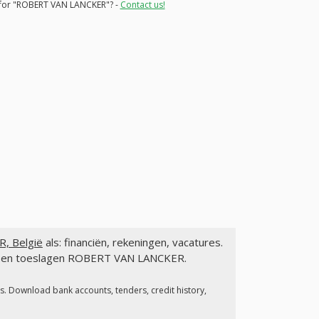
ns for "ROBERT VAN LANCKER"? -
Contact us!
, België
als: financiën, rekeningen, vacatures.
gen en toeslagen ROBERT VAN LANCKER.
es. Download bank accounts, tenders, credit history,