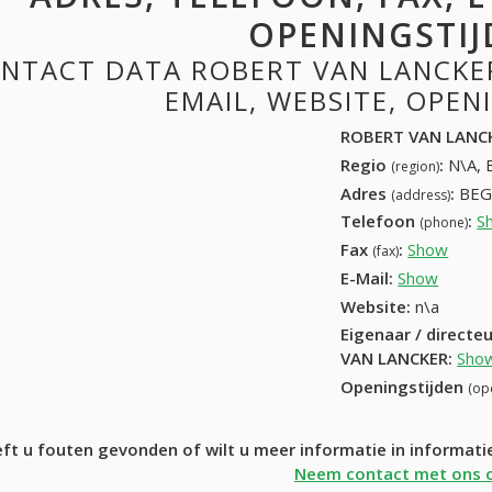
OPENINGSTIJ
NTACT DATA ROBERT VAN LANCKER
EMAIL, WEBSITE, OPE
ROBERT VAN LANC
Regio
:
N\A, 
(region)
Adres
:
BEG
(address)
Telefoon
:
S
(phone)
Fax
:
Show
+32 (
(fax)
E-Mail:
Show
Website:
n\a
Eigenaar / directe
VAN LANCKER
:
Sho
Openingstijden
(op
ft u fouten gevonden of wilt u meer informatie in informa
Neem contact met ons 