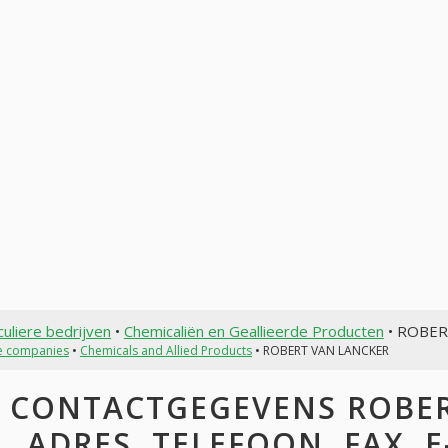
culiere bedrijven
•
Chemicaliën en Geallieerde Producten
• ROBER
te companies
•
Chemicals and Allied Products
• ROBERT VAN LANCKER
CONTACTGEGEVENS ROBER
ADRES, TELEFOON, FAX, E