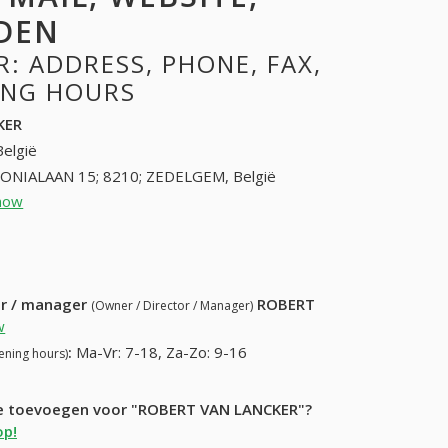
DEN
: ADDRESS, PHONE, FAX,
NING HOURS
KER
België
ONIALAAN 15; 8210; ZEDELGEM, België
how
50824087 (+32-50824087)
61) 992-28-27
ur / manager
ROBERT
(Owner / Director / Manager)
w
:
Ma-Vr: 7-18, Za-Zo: 9-16
ening hours)
tie toevoegen voor "ROBERT VAN LANCKER"?
op!