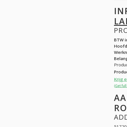
IN
LA
PR
BTW id
Hoof
Werk
Belang
Produc
Produ
Krijg 
(Get fu
AA
RO
ADD
517202