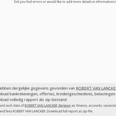
Did you find errors or would like to add more details in informatio
ebben dergelijke gegevens gevonden van
ROBERT VAN LANCKER
load bankrekeningen, offertes, kredietgeschiedenis, belastin
oad volledig rapport als zip-bestand.
und such data of
ROBERT VAN LANCKER, Belgium
as: finance, accounts, vacanci
and fees ROBERT VAN LANCKER. Download full report as zip-file.