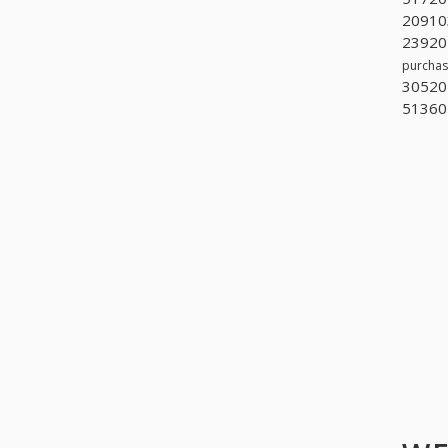
209103
239205
purchas
305202
513604