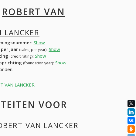
I
ROBERT VAN
N LANCKER
mingsnummer:
Show
 per jaar
:
Show
(sales, per year)
ating
:
Show
(credit rating)
 oprichting
:
Show
(foundation year)
onden.
BERT VAN LANCKER
ITEITEN VOOR
ROBERT VAN LANCKER