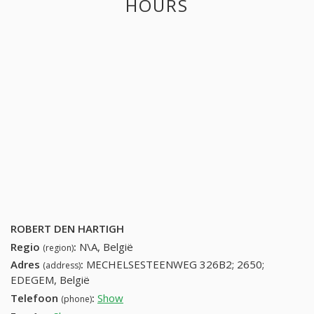
HOURS
ROBERT DEN HARTIGH
Regio
:
N\A, België
(region)
Adres
:
MECHELSESTEENWEG 326B2; 2650;
(address)
EDEGEM, België
Telefoon
:
Show
34540816 (+32-34540816)
(phone)