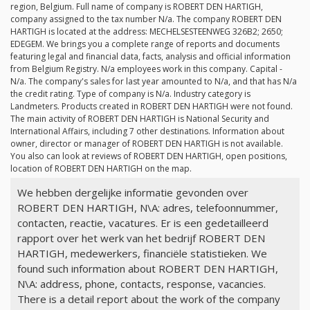
region, Belgium. Full name of company is ROBERT DEN HARTIGH,
company assigned to the tax number
N/a
. The company ROBERT DEN
HARTIGH is located at the address: MECHELSESTEENWEG 326B2; 2650;
EDEGEM. We brings you a complete range of reports and documents
featuring legal and financial data, facts, analysis and official information
from Belgium Registry.
N/a
employees work in this company. Capital -
N/a
. The company's sales for last year amounted to
N/a
, and that has
N/a
the credit rating. Type of company is
N/a
. Industry category is
Landmeters. Products created in ROBERT DEN HARTIGH were not found.
The main activity of ROBERT DEN HARTIGH is National Security and
International Affairs, including 7 other destinations. Information about
owner, director or manager of ROBERT DEN HARTIGH is not available.
You also can look at reviews of ROBERT DEN HARTIGH, open positions,
location of ROBERT DEN HARTIGH on the map.
We hebben dergelijke informatie gevonden over
ROBERT DEN HARTIGH, N\A: adres, telefoonnummer,
contacten, reactie, vacatures. Er is een gedetailleerd
rapport over het werk van het bedrijf ROBERT DEN
HARTIGH, medewerkers, financiële statistieken. We
found such information about ROBERT DEN HARTIGH,
N\A: address, phone, contacts, response, vacancies.
There is a detail report about the work of the company