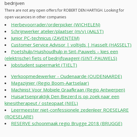
bedrijven
There are not any open offers for ROBERT DEN HARTIGH. Looking for
open vacancies in other companies
Herbevoorrader/orderpicker (WICHELEN)
Schrijnwerker atelier/plaatser (m/v) (AALST)
Junior PC-technicus (ZAVENTEM)
Customer Service Advisor | voltijds | Hasselt (HASSELT)
Poetshulp/Huishoudhulp in Sint-Pauwels – kies een
(elektrische) fiets of bedrijfswagen! (SINT-PAUWELS)
Jobstudent supermarkt (TIELT)
Verkoopmedewerker - Oudenaarde (OUDENAARDE)
Magazijnier (Regio Boom-Aartselaar)
Machinist Voor Mobiele Graafkraan (Regio Antwerpen)
Huisartsenpraktijk Den Biezerd is op zoek naar een
kinesitherapeut / osteopaat (NIEL)
Leermeester niet-confessionele zedenleer ROESELARE
(ROESELARE)
RESERVE schoonmaak regio Brugge 2018 (BRUGGE)