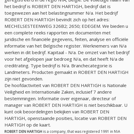
het bedrijf is ROBERT DEN HARTIGH, bedrijf dat is
toegewezen aan het belastingnummer
N/a
. Het bedrijf
ROBERT DEN HARTIGH bevindt zich op het adres:
MECHELSESTEENWEG 326B2; 2650; EDEGEM. We bieden u
een complete reeks rapporten en documenten met
juridische en financiële gegevens, feiten, analyse en officiële
informatie van het Belgische register. Werknemers van
N/a
werken in dit bedrijf. Kapitaal -
N/a
. De omzet van het bedrijf
voor het afgelopen jaar bedroeg
N/a
, en dat heeft
N/a
de
creditrating. Type bedrijf is
N/a
. Branchecategorie is
Landmeters. Producten gemaakt in ROBERT DEN HARTIGH
zijn niet gevonden.
De hoofdactiviteit van ROBERT DEN HARTIGH is Nationale
Veiligheid en Internationale Zaken, inclusief 7 andere
bestemmingen. Informatie over eigenaar, directeur of
manager van ROBERT DEN HARTIGH is niet beschikbaar. U
kunt ook beoordelingen bekijken van ROBERT DEN
HARTIGH, openstaande posities, locatie van ROBERT DEN
HARTIGH op de kaart.
ROBERT DEN HARTIGH
is a company, that was registered 1991 in N\A