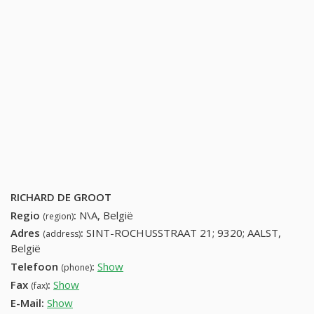
RICHARD DE GROOT
Regio
:
N\A, België
(region)
Adres
:
SINT-ROCHUSSTRAAT 21; 9320; AALST,
(address)
België
Telefoon
:
Show
53836694 (+32-53836694)
(phone)
Fax
:
Show
+32 (71) 700-62-73
(fax)
E-Mail:
Show