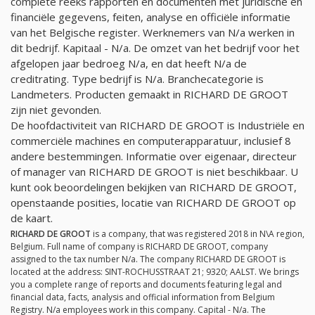
complete reeks rapporten en documenten met juridische en
financiële gegevens, feiten, analyse en officiële informatie
van het Belgische register. Werknemers van
N/a
werken in
dit bedrijf. Kapitaal -
N/a
. De omzet van het bedrijf voor het
afgelopen jaar bedroeg
N/a
, en dat heeft
N/a
de
creditrating. Type bedrijf is
N/a
. Branchecategorie is
Landmeters. Producten gemaakt in RICHARD DE GROOT
zijn niet gevonden.
De hoofdactiviteit van RICHARD DE GROOT is Industriële en
commerciële machines en computerapparatuur, inclusief 8
andere bestemmingen. Informatie over eigenaar, directeur
of manager van RICHARD DE GROOT is niet beschikbaar. U
kunt ook beoordelingen bekijken van RICHARD DE GROOT,
openstaande posities, locatie van RICHARD DE GROOT op
de kaart.
RICHARD DE GROOT
is a company, that was registered 2018 in N\A region,
Belgium. Full name of company is RICHARD DE GROOT, company
assigned to the tax number
N/a
. The company RICHARD DE GROOT is
located at the address: SINT-ROCHUSSTRAAT 21; 9320; AALST. We brings
you a complete range of reports and documents featuring legal and
financial data, facts, analysis and official information from Belgium
Registry.
N/a
employees work in this company. Capital -
N/a
. The