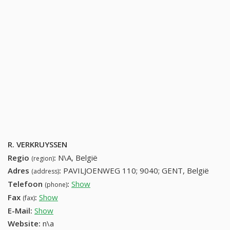
R. VERKRUYSSEN
Regio
:
N\A, België
(region)
Adres
:
PAVILJOENWEG 110; 9040; GENT, België
(address)
Telefoon
:
Show
92291153 (+32-92291153)
(phone)
Fax
:
Show
+32 (53) 956-49-31
(fax)
E-Mail:
Show
Website:
n\a