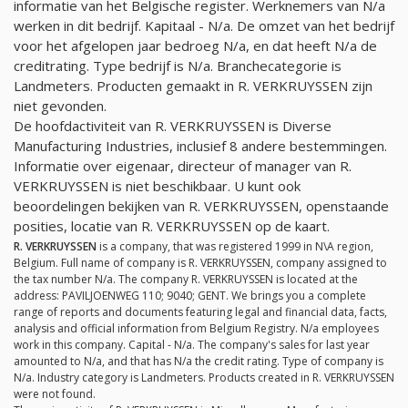
informatie van het Belgische register. Werknemers van
N/a
werken in dit bedrijf. Kapitaal -
N/a
. De omzet van het bedrijf
voor het afgelopen jaar bedroeg
N/a
, en dat heeft
N/a
de
creditrating. Type bedrijf is
N/a
. Branchecategorie is
Landmeters. Producten gemaakt in R. VERKRUYSSEN zijn
niet gevonden.
De hoofdactiviteit van R. VERKRUYSSEN is Diverse
Manufacturing Industries, inclusief 8 andere bestemmingen.
Informatie over eigenaar, directeur of manager van R.
VERKRUYSSEN is niet beschikbaar. U kunt ook
beoordelingen bekijken van R. VERKRUYSSEN, openstaande
posities, locatie van R. VERKRUYSSEN op de kaart.
R. VERKRUYSSEN
is a company, that was registered 1999 in N\A region,
Belgium. Full name of company is R. VERKRUYSSEN, company assigned to
the tax number
N/a
. The company R. VERKRUYSSEN is located at the
address: PAVILJOENWEG 110; 9040; GENT. We brings you a complete
range of reports and documents featuring legal and financial data, facts,
analysis and official information from Belgium Registry.
N/a
employees
work in this company. Capital -
N/a
. The company's sales for last year
amounted to
N/a
, and that has
N/a
the credit rating. Type of company is
N/a
. Industry category is Landmeters. Products created in R. VERKRUYSSEN
were not found.