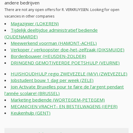
andere bedrijven
There are not any open offers for R. VERKRUYSSEN. Looking for open
vacancies in other companies
Magazijnier (LOKEREN)
Tijdelijk deeltijdse administratief bediende
(OUDENAARDE)
Meewerkend voorman (HAMONT-ACHEL)
Verkoper / verkoopster doe-het-zelfzaak (DIKSMUIDE)
Bordenbouwer (HEUSDEN-ZOLDER)
DRINGEND GEMOTIVEERDE POETSHULP (VEURNE)
HUISHOUDHULP regio ZWEVEZELE (M/V) (ZWEVEZELE)
Jobstudent bouw 1 dag per week (ZELE)
Join Activate Bruxelles pour te faire de l'argent pendant
l'année scolaire! (BRUSSEL)
Marketing bediende (WORTEGEM-PETEGEM)
MECANICIEN VRACHT- EN BESTELWAGENS (IEPER)
Keukenhulp (GENT)