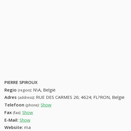
PIERRE SPIROUX
Regio
:
N\A, België
(region)
Adres
:
RUE DES CARMES 26; 4624; FL?RON, België
(address)
Telefoon
:
Show
43584468 (+32-43584468)
(phone)
Fax
:
Show
+32 (81) 717-21-88
(fax)
E-Mail:
Show
Website:
n\a