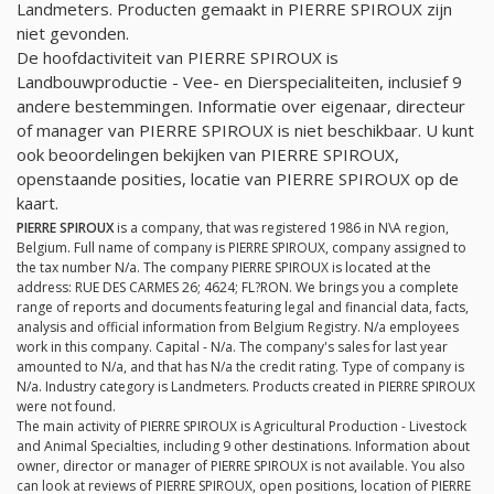
Landmeters. Producten gemaakt in PIERRE SPIROUX zijn
niet gevonden.
De hoofdactiviteit van PIERRE SPIROUX is
Landbouwproductie - Vee- en Dierspecialiteiten, inclusief 9
andere bestemmingen. Informatie over eigenaar, directeur
of manager van PIERRE SPIROUX is niet beschikbaar. U kunt
ook beoordelingen bekijken van PIERRE SPIROUX,
openstaande posities, locatie van PIERRE SPIROUX op de
kaart.
PIERRE SPIROUX
is a company, that was registered 1986 in N\A region,
Belgium. Full name of company is PIERRE SPIROUX, company assigned to
the tax number
N/a
. The company PIERRE SPIROUX is located at the
address: RUE DES CARMES 26; 4624; FL?RON. We brings you a complete
range of reports and documents featuring legal and financial data, facts,
analysis and official information from Belgium Registry.
N/a
employees
work in this company. Capital -
N/a
. The company's sales for last year
amounted to
N/a
, and that has
N/a
the credit rating. Type of company is
N/a
. Industry category is Landmeters. Products created in PIERRE SPIROUX
were not found.
The main activity of PIERRE SPIROUX is Agricultural Production - Livestock
and Animal Specialties, including 9 other destinations. Information about
owner, director or manager of PIERRE SPIROUX is not available. You also
can look at reviews of PIERRE SPIROUX, open positions, location of PIERRE