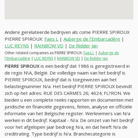
Andere gerelateerde bedrijven als come PIERRE SPIROUX
PIERRE SPIROUX:
Faes L
|
Auberge de l'Embarcadère
|
LUC REYNS
|
RAINBOW VD
|
De Ridder Jan
Other related companies as PIERRE SPIROUX:
Faes L
|
Auberge de
l'Embarcadère
|
LUC REYNS
|
RAINBOW VD
|
De Ridder Jan
PIERRE SPIROUX
is een bedrijf dat 1986 is geregistreerd in
de regio N\A, België. De volledige naam van het bedrijf is
PIERRE SPIROUX, bedrijf dat is toegewezen aan het
belastingnummer
N/a
. Het bedrijf PIERRE SPIROUX bevindt
zich op het adres: RUE DES CARMES 26; 4624; FL?RON. We
bieden u een complete reeks rapporten en documenten met
juridische en financiële gegevens, feiten, analyse en officiële
informatie van het Belgische register. Werknemers van
N/a
werken in dit bedrijf. Kapitaal -
N/a
. De omzet van het bedrijf
voor het afgelopen jaar bedroeg
N/a
, en dat heeft
N/a
de
creditrating. Type bedrijf is
N/a
. Branchecategorie is