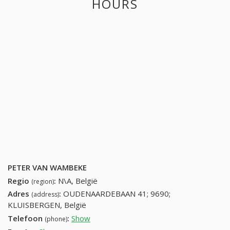
HOURS
PETER VAN WAMBEKE
Regio
:
N\A, België
(region)
Adres
:
OUDENAARDEBAAN 41; 9690;
(address)
KLUISBERGEN, België
Telefoon
:
Show
55389933 (+32-55389933)
(phone)