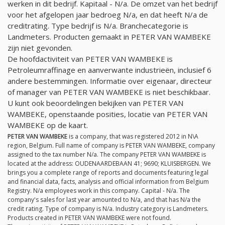
werken in dit bedrijf. Kapitaal -
N/a
. De omzet van het bedrijf
voor het afgelopen jaar bedroeg
N/a
, en dat heeft
N/a
de
creditrating. Type bedrijf is
N/a
. Branchecategorie is
Landmeters. Producten gemaakt in PETER VAN WAMBEKE
zijn niet gevonden.
De hoofdactiviteit van PETER VAN WAMBEKE is
Petroleumraffinage en aanverwante industrieën, inclusief 6
andere bestemmingen. Informatie over eigenaar, directeur
of manager van PETER VAN WAMBEKE is niet beschikbaar.
U kunt ook beoordelingen bekijken van PETER VAN
WAMBEKE, openstaande posities, locatie van PETER VAN
WAMBEKE op de kaart.
PETER VAN WAMBEKE
is a company, that was registered 2012 in N\A
region, Belgium. Full name of company is PETER VAN WAMBEKE, company
assigned to the tax number
N/a
. The company PETER VAN WAMBEKE is
located at the address: OUDENAARDEBAAN 41; 9690; KLUISBERGEN. We
brings you a complete range of reports and documents featuring legal
and financial data, facts, analysis and official information from Belgium
Registry.
N/a
employees work in this company. Capital -
N/a
. The
company's sales for last year amounted to
N/a
, and that has
N/a
the
credit rating. Type of company is
N/a
. Industry category is Landmeters.
Products created in PETER VAN WAMBEKE were not found.