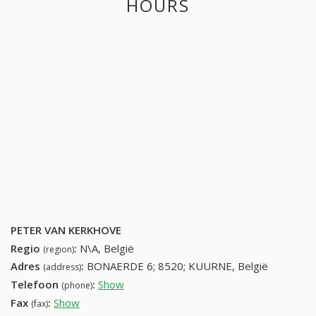
HOURS
PETER VAN KERKHOVE
Regio
:
N\A, België
(region)
Adres
:
BONAERDE 6; 8520; KUURNE, België
(address)
Telefoon
:
Show
56372923 (+32-56372923)
(phone)
Fax
:
Show
+32 (65) 479-22-15
(fax)