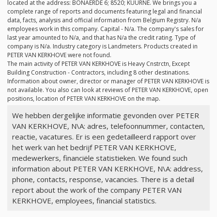
located at the address: BONAERDE 6; 8520; KUURNE. We brings you a
complete range of reports and documents featuring legal and financial
data, facts, analysis and official information from Belgium Registry.
N/a
employees work in this company. Capital -
N/a
. The company's sales for
last year amounted to
N/a
, and that has
N/a
the credit rating. Type of
company is
N/a
. Industry category is Landmeters. Products created in
PETER VAN KERKHOVE were not found.
The main activity of PETER VAN KERKHOVE is Heavy Cnstrctn, Except
Building Construction - Contractors, including 8 other destinations.
Information about owner, director or manager of PETER VAN KERKHOVE is
not available. You also can look at reviews of PETER VAN KERKHOVE, open
positions, location of PETER VAN KERKHOVE on the map.
We hebben dergelijke informatie gevonden over PETER
VAN KERKHOVE, N\A: adres, telefoonnummer, contacten,
reactie, vacatures. Er is een gedetailleerd rapport over
het werk van het bedrijf PETER VAN KERKHOVE,
medewerkers, financiële statistieken. We found such
information about PETER VAN KERKHOVE, N\A: address,
phone, contacts, response, vacancies. There is a detail
report about the work of the company PETER VAN
KERKHOVE, employees, financial statistics.