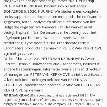
toegewezen aan het belastingnummer
N/a
. Het bedrijf
PETER VAN KERKHOVE bevindt zich op het adres:
BONAERDE 6; 8520; KUURNE. We bieden u een complete
reeks rapporten en documenten met juridische en financiële
gegevens, feiten, analyse en officiële informatie van het
Belgische register. Werknemers van
N/a
werken in dit
bedrijf. Kapitaal -
N/a
. De omzet van het bedrijf voor het
afgelopen jaar bedroeg
N/a
, en dat heeft
N/a
de
creditrating. Type bedrijf is
N/a
. Branchecategorie is
Landmeters. Producten gemaakt in PETER VAN KERKHOVE
zijn niet gevonden.
De hoofdactiviteit van PETER VAN KERKHOVE is Zware
Cntrctn, Behalve Bouwconstructie - Aannemers, inclusief 8
andere bestemmingen. Informatie over eigenaar, directeur
of manager van PETER VAN KERKHOVE is niet beschikbaar.
U kunt ook beoordelingen bekijken van PETER VAN
KERKHOVE, openstaande posities, locatie van PETER VAN
KERKHOVE op de kaart.
PETER VAN KERKHOVE
is a company, that was registered 1989 in N\A
region, Belgium. Full name of company is PETER VAN KERKHOVE, company
assigned to the tax number
N/a
. The company PETER VAN KERKHOVE is