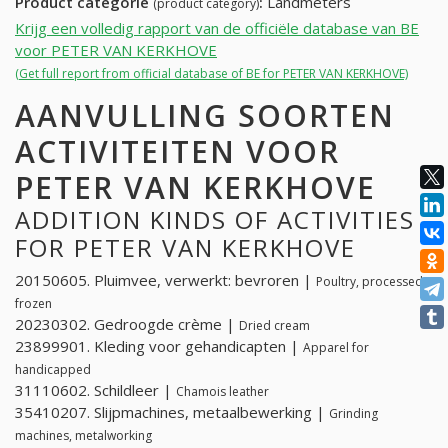
Product categorie
:
Landmeters
(product category)
Krijg een volledig rapport van de officiële database van BE
voor PETER VAN KERKHOVE
(Get full report from official database of BE for PETER VAN KERKHOVE)
AANVULLING SOORTEN
ACTIVITEITEN VOOR
PETER VAN KERKHOVE
ADDITION KINDS OF ACTIVITIES
FOR PETER VAN KERKHOVE
20150605. Pluimvee, verwerkt: bevroren |
Poultry, processed:
frozen
20230302. Gedroogde crème |
Dried cream
23899901. Kleding voor gehandicapten |
Apparel for
handicapped
31110602. Schildleer |
Chamois leather
35410207. Slijpmachines, metaalbewerking |
Grinding
machines, metalworking