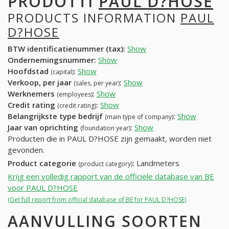
PRODOTTI
PAUL D?HOSE
PRODUCTS INFORMATION
PAUL
D?HOSE
BTW identificatienummer (tax):
Show
Ondernemingsnummer:
Show
Hoofdstad
:
Show
(capital)
Verkoop, per jaar
:
Show
(sales, per year)
Werknemers
:
Show
(employees)
Credit rating
:
Show
(credit rating)
Belangrijkste type bedrijf
:
Show
(main type of company)
Jaar van oprichting
:
Show
(foundation year)
Producten die in PAUL D?HOSE zijn gemaakt, worden niet
gevonden.
Product categorie
:
Landmeters
(product category)
Krijg een volledig rapport van de officiële database van BE
voor PAUL D?HOSE
(Get full report from official database of BE for PAUL D?HOSE)
AANVULLING SOORTEN