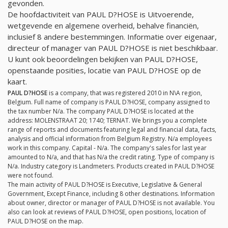
gevonden.
De hoofdactiviteit van PAUL D?HOSE is Uitvoerende,
wetgevende en algemene overheid, behalve financiën,
inclusief 8 andere bestemmingen. Informatie over eigenaar,
directeur of manager van PAUL D?HOSE is niet beschikbaar.
U kunt ook beoordelingen bekijken van PAUL D?HOSE,
openstaande posities, locatie van PAUL D?HOSE op de
kaart.
PAUL D?HOSE
is a company, that was registered 2010 in N\A region,
Belgium. Full name of company is PAUL D?HOSE, company assigned to
the tax number
N/a
. The company PAUL D?HOSE is located at the
address: MOLENSTRAAT 20; 1740; TERNAT. We brings you a complete
range of reports and documents featuring legal and financial data, facts,
analysis and official information from Belgium Registry.
N/a
employees
work in this company. Capital -
N/a
. The company's sales for last year
amounted to
N/a
, and that has
N/a
the credit rating. Type of company is
N/a
. Industry category is Landmeters. Products created in PAUL D?HOSE
were not found.
The main activity of PAUL D?HOSE is Executive, Legislative & General
Government, Except Finance, including 8 other destinations. Information
about owner, director or manager of PAUL D?HOSE is not available. You
also can look at reviews of PAUL D?HOSE, open positions, location of
PAUL D?HOSE on the map.