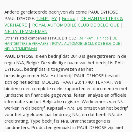
Andere gerelateerde bedrijven als come PAUL D?HOSE
PAUL D?HOSE:
T.M.P.-JAY
|
Fininco
|
DE HANTSETTERS &
VERHAERE
|
ROYAL AUTOMOBILE CLUB DE BELGIQUE
|
NELLY TEMMERMAN
Other related companies as PAUL D?HOSE:
T.M.P.-JAY
|
Fininco
|
DE
HANTSETTERS & VERHAERE
|
ROYAL AUTOMOBILE CLUB DE BELGIQUE
|
NELLY TEMMERMAN
PAUL D?HOSE
is een bedrijf dat 2010 is geregistreerd in de
regio N\A, België. De volledige naam van het bedrijf is PAUL
D?HOSE, bedrijf dat is toegewezen aan het
belastingnummer
N/a
. Het bedrijf PAUL D?HOSE bevindt
zich op het adres: MOLENSTRAAT 20; 1740; TERNAT. We
bieden u een complete reeks rapporten en documenten met
juridische en financiële gegevens, feiten, analyse en officiële
informatie van het Belgische register. Werknemers van
N/a
werken in dit bedrijf. Kapitaal -
N/a
. De omzet van het bedrijf
voor het afgelopen jaar bedroeg
N/a
, en dat heeft
N/a
de
creditrating. Type bedrijf is
N/a
. Branchecategorie is
Landmeters. Producten gemaakt in PAUL D?HOSE zijn niet