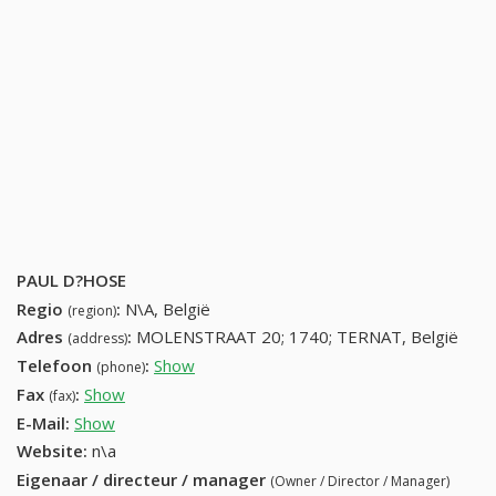
PAUL D?HOSE
Regio
:
N\A, België
(region)
Adres
:
MOLENSTRAAT 20; 1740; TERNAT, België
(address)
Telefoon
:
Show
25821314 (+32-25821314)
(phone)
Fax
:
Show
+32 (15) 180-48-40
(fax)
E-Mail:
Show
Website:
n\a
Eigenaar / directeur / manager
(Owner / Director / Manager)