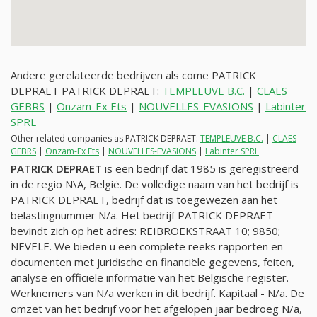
Andere gerelateerde bedrijven als come PATRICK
DEPRAET PATRICK DEPRAET:
TEMPLEUVE B.C.
|
CLAES
GEBRS
|
Onzam-Ex Ets
|
NOUVELLES-EVASIONS
|
Labinter
SPRL
Other related companies as PATRICK DEPRAET:
TEMPLEUVE B.C.
|
CLAES
GEBRS
|
Onzam-Ex Ets
|
NOUVELLES-EVASIONS
|
Labinter SPRL
PATRICK DEPRAET
is een bedrijf dat 1985 is geregistreerd
in de regio N\A, België. De volledige naam van het bedrijf is
PATRICK DEPRAET, bedrijf dat is toegewezen aan het
belastingnummer
N/a
. Het bedrijf PATRICK DEPRAET
bevindt zich op het adres: REIBROEKSTRAAT 10; 9850;
NEVELE. We bieden u een complete reeks rapporten en
documenten met juridische en financiële gegevens, feiten,
analyse en officiële informatie van het Belgische register.
Werknemers van
N/a
werken in dit bedrijf. Kapitaal -
N/a
. De
omzet van het bedrijf voor het afgelopen jaar bedroeg
N/a
,