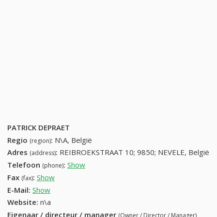
PATRICK DEPRAET
Regio
:
N\A, België
(region)
Adres
:
REIBROEKSTRAAT 10; 9850; NEVELE, België
(address)
Telefoon
:
Show
93716811 (+32-93716811)
(phone)
Fax
:
Show
+32 (53) 507-70-10
(fax)
E-Mail:
Show
Website:
n\a
Eigenaar / directeur / manager
(Owner / Director / Manager)