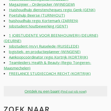
Magazijnier - Orderpicker (WIJNEGEM)
Huishoudhulp dienstencheques regio Genk (GENK)
Poetshulp Beerse (TURNHOUT)
huishoudhulp regio Kortemark (ZARREN)
Jobstudent houtbewerking (GENT)
1 JOBSTUDENTE VOOR BEENHOUWERIJ (DEURNE)
(DEURNE)
Jobstudent (m/v) Ruiselede (RUISELEDE)
logistiek- en productieplanner (WINGENE)
Aankoopcoördinator regio Kortrijk (KORTRIJK)
Teamleiders Health & Beauty (Regio Tongeren-
Maasmechelen)
FREELANCE STUDIECOACH RECHT (KORTRIJK)
Ontdek nu een baan!
(Find out job now!)
ZOEK NAAR