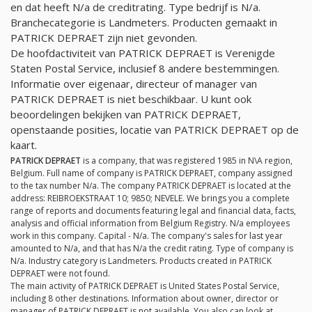
en dat heeft
N/a
de creditrating. Type bedrijf is
N/a
.
Branchecategorie is Landmeters. Producten gemaakt in
PATRICK DEPRAET zijn niet gevonden.
De hoofdactiviteit van PATRICK DEPRAET is Verenigde
Staten Postal Service, inclusief 8 andere bestemmingen.
Informatie over eigenaar, directeur of manager van
PATRICK DEPRAET is niet beschikbaar. U kunt ook
beoordelingen bekijken van PATRICK DEPRAET,
openstaande posities, locatie van PATRICK DEPRAET op de
kaart.
PATRICK DEPRAET
is a company, that was registered 1985 in N\A region,
Belgium. Full name of company is PATRICK DEPRAET, company assigned
to the tax number
N/a
. The company PATRICK DEPRAET is located at the
address: REIBROEKSTRAAT 10; 9850; NEVELE. We brings you a complete
range of reports and documents featuring legal and financial data, facts,
analysis and official information from Belgium Registry.
N/a
employees
work in this company. Capital -
N/a
. The company's sales for last year
amounted to
N/a
, and that has
N/a
the credit rating. Type of company is
N/a
. Industry category is Landmeters. Products created in PATRICK
DEPRAET were not found.
The main activity of PATRICK DEPRAET is United States Postal Service,
including 8 other destinations. Information about owner, director or
manager of PATRICK DEPRAET is not available. You also can look at