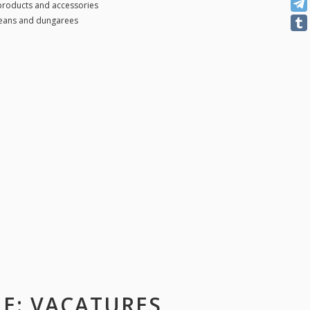
 products and accessories
jeans and dungarees
NE
: VACATURES,