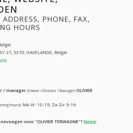
DEN
 ADDRESS, PHONE, FAX,
NING HOURS
E
België
SY 27; 5370; HAVELANGE, België
how
83611064 (+32-83611064)
87) 558-42-83
ur / manager
OLIVIER
(Owner / Director / Manager)
:
Ma-Vr: 10-19, Za-Zo: 9-16
ening hours)
e toevoegen voor "OLIVIER TERWAGNE"?
Neem