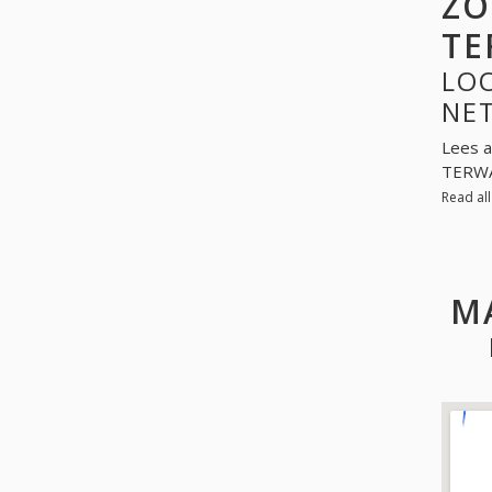
ZO
TE
LOO
NE
Lees a
TERWAG
Read al
M