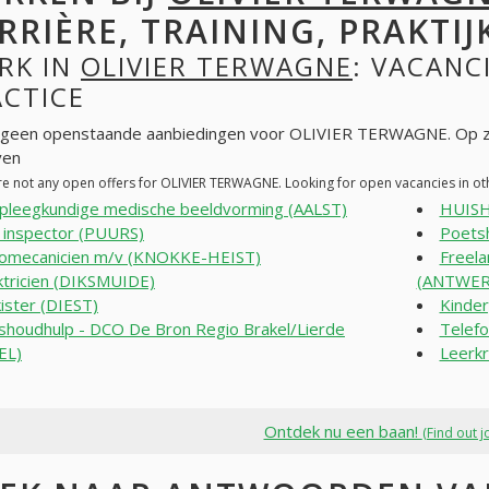
RRIÈRE, TRAINING, PRAKTIJ
RK IN
OLIVIER TERWAGNE
: VACANC
ACTICE
n geen openstaande aanbiedingen voor OLIVIER TERWAGNE. Op z
ven
re not any open offers for OLIVIER TERWAGNE. Looking for open vacancies in o
pleegkundige medische beeldvorming (AALST)
HUIS
 inspector (PUURS)
Poets
omecanicien m/v (KNOKKE-HEIST)
Freela
ktricien (DIKSMUIDE)
(ANTWER
ister (DIEST)
Kinde
shoudhulp - DCO De Bron Regio Brakel/Lierde
Telefo
EL)
Leerk
Ontdek nu een baan!
(Find out j