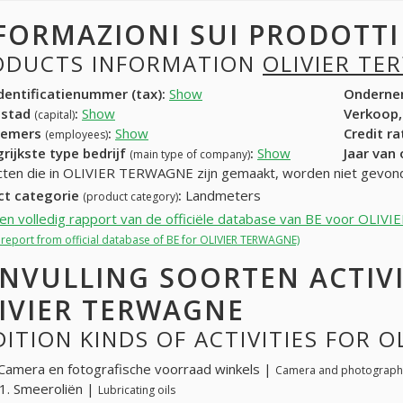
FORMAZIONI SUI PRODOTT
ODUCTS INFORMATION
OLIVIER TE
entificatienummer (tax):
Show
Onderne
dstad
:
Show
Verkoop,
(capital)
nemers
:
Show
Credit r
(employees)
rijkste type bedrijf
:
Show
Jaar van
(main type of company)
ten die in OLIVIER TERWAGNE zijn gemaakt, worden niet gevon
ct categorie
:
Landmeters
(product category)
een volledig rapport van de officiële database van BE voor OL
l report from official database of BE for OLIVIER TERWAGNE)
NVULLING SOORTEN ACTIV
IVIER TERWAGNE
ITION KINDS OF ACTIVITIES FOR 
Camera en fotografische voorraad winkels |
Camera and photographi
1. Smeeroliën |
Lubricating oils