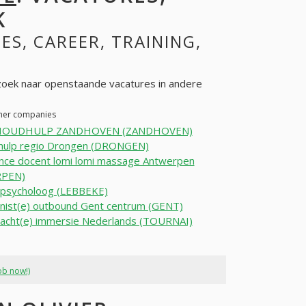
K
IES, CAREER, TRAINING,
oek naar openstaande vacatures in andere
ther companies
HOUDHULP ZANDHOVEN (ZANDHOVEN)
hulp regio Drongen (DRONGEN)
nce docent lomi lomi massage Antwerpen
PEN)
rpsycholoog (LEBBEKE)
nist(e) outbound Gent centrum (GENT)
racht(e) immersie Nederlands (TOURNAI)
ob now!)