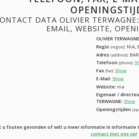
OPENINGSTIJ
ONTACT DATA OLIVIER TERWAGNE:
EMAIL, WEBSITE, OPE
OLIVIER TERWAGN
Regio
:
N\A, 
(region)
Adres
:
BAR
(address)
Telefoon
:
S
(phone)
Fax
:
Show
+32 (
(fax)
E-Mail:
Show
Website:
n\a
Eigenaar / directe
TERWAGNE
:
Show
Openingstijden
(op
 u fouten gevonden of wilt u meer informatie in informati
contact met ons op!