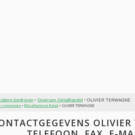
culiere bedrijven
•
Diversen Detailhandel
• OLIVIER TERWAGNE
te companies
•
Miscellaneous Retail
• OLIVIER TERWAGNE
ONTACTGEGEVENS OLIVIER 
TELEFOON, FAX, E-MAI