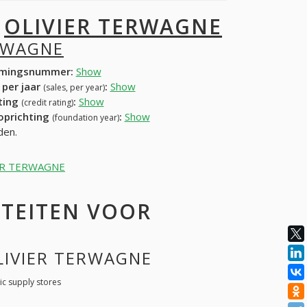
I
OLIVIER TERWAGNE
RWAGNE
mingsnummer:
Show
 per jaar
:
Show
(sales, per year)
ating
:
Show
(credit rating)
 oprichting
:
Show
(foundation year)
den.
IVIER TERWAGNE
ITEITEN VOOR
OLIVIER TERWAGNE
c supply stores