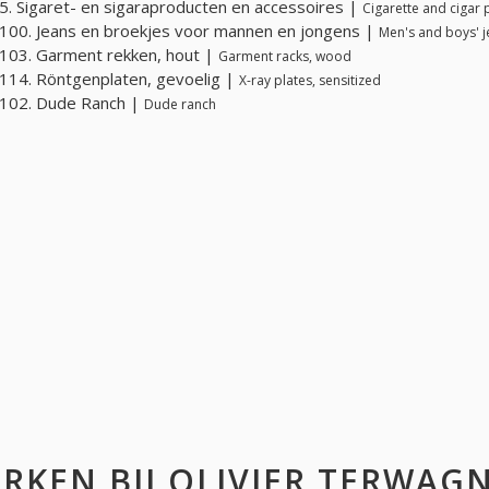
. Sigaret- en sigaraproducten en accessoires |
Cigarette and cigar
00. Jeans en broekjes voor mannen en jongens |
Men's and boys' 
103. Garment rekken, hout |
Garment racks, wood
14. Röntgenplaten, gevoelig |
X-ray plates, sensitized
102. Dude Ranch |
Dude ranch
RKEN BIJ
OLIVIER TERWAG