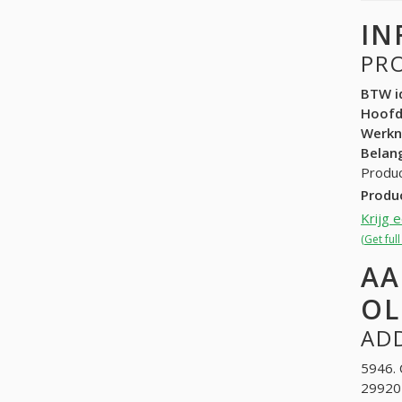
IN
PR
BTW id
Hoof
Werk
Belang
Produc
Produ
Krijg 
(Get ful
AA
OL
ADD
5946. 
29920