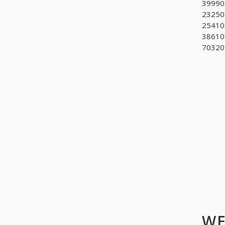
399905
232501
25410
386101
70320
WE