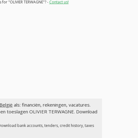
ns for "OLIVIER TERWAGNE"? -
Contact us!
België
als: financiën, rekeningen, vacatures.
gen en toeslagen OLIVIER TERWAGNE. Download
Download bank accounts, tenders, credit history, taxes