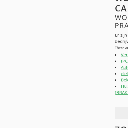
CA
WO
PR
Er zij
bedrij
There a
Ver
IPC
Aut
ele
Bek
Hui
(BRAK