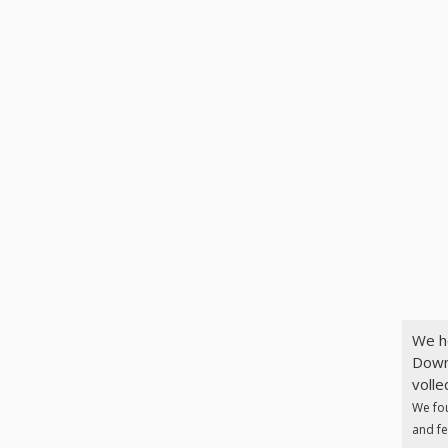
We h
Down
volle
We fo
and fe